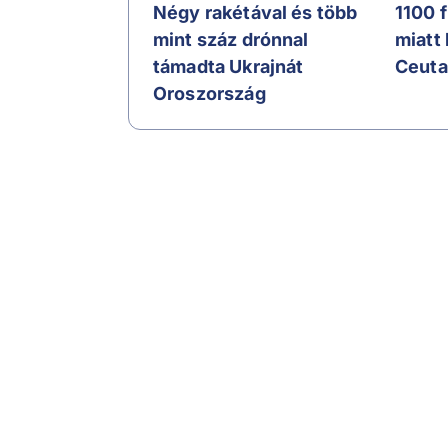
Négy rakétával és több
1100 
mint száz drónnal
miatt
támadta Ukrajnát
Ceuta
Oroszország