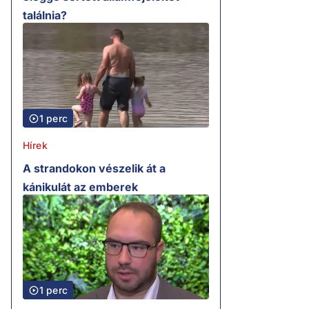
találnia?
1 perc
Hírek
A strandokon vészelik át a
kánikulát az emberek
1 perc