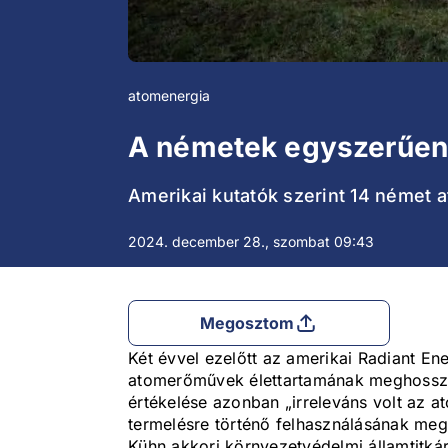
atomenergia
A németek egyszerűen 
Amerikai kutatók szerint 14 német at
2024. december 28., szombat 09:43
Megosztom
Két évvel ezelőtt az amerikai Radiant E
atomerőművek élettartamának meghosszab
értékelése azonban „irreleváns volt az a
termelésre történő felhasználásának megs
Kühn akkori környezetvédelmi államtitkár,