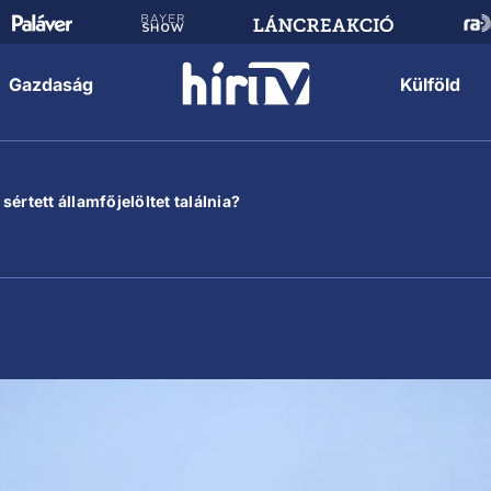
Gazdaság
Külföld
értett államfőjelöltet találnia?