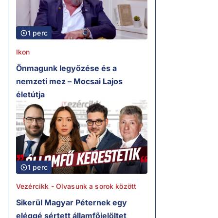
1 perc
Ikon
Önmagunk legyőzése és a
nemzeti mez – Mocsai Lajos
életútja
1 perc
Vezércikk - Olvasunk a sorok között
Sikerül Magyar Péternek egy
eléggé sértett államfőjelöltet