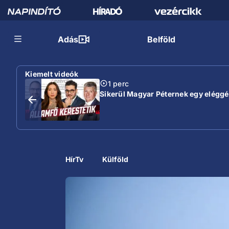
Adás
Belföld
Kiemelt videók
1 perc
Sikerül Magyar Péternek egy eléggé s
HírTv
Külföld