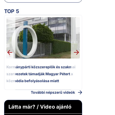
TOP 5
2.
Moszkvai gyomros
sajtó nyíltan kin
politizálást
1.
Kormánypárti közszereplők és szakmai
szervezetek támadják Magyar Pétert a
közmédia befolyásolása miatt
További népszerű videók
Látta már? / Video ajánló