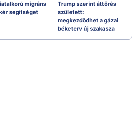
fiatalkorú migráns
Trump szerint áttörés
 kér segítséget
született:
megkezdődhet a gázai
béketerv új szakasza