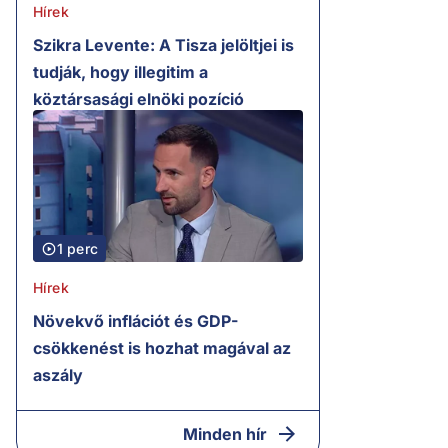
Hírek
Szikra Levente: A Tisza jelöltjei is
tudják, hogy illegitim a
köztársasági elnöki pozíció
1 perc
Hírek
Növekvő inflációt és GDP-
csökkenést is hozhat magával az
aszály
Minden hír