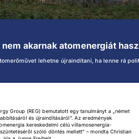
nem akarnak atomenergiát hasz
omerőművet lehetne újraindítani, ha lenne rá polit
nergy Group (REG) bemutatott egy tanulmányt a „német
bításáról és újraindításáról”. Az eredmények
tomenergia kereskedelmi célú villamosenergia-
züntetéséről szóló döntés mellett” – mondta Christian
 írja a Junge Freiheit.