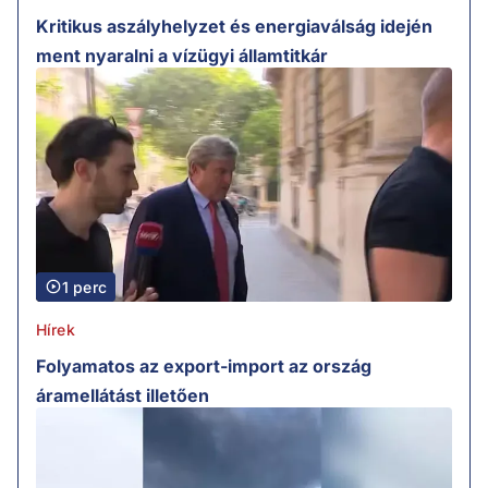
Kritikus aszályhelyzet és energiaválság idején
ment nyaralni a vízügyi államtitkár
1 perc
Hírek
Folyamatos az export-import az ország
áramellátást illetően