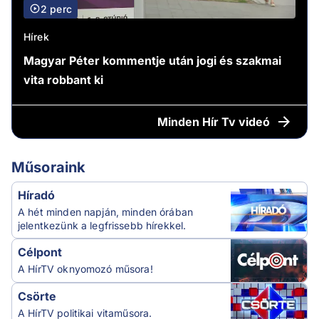
2 perc
Hírek
Magyar Péter kommentje után jogi és szakmai
vita robbant ki
Minden
Hír Tv videó
Műsoraink
Híradó
A hét minden napján, minden órában
jelentkezünk a legfrissebb hírekkel.
Célpont
A HírTV oknyomozó műsora!
Csörte
A HírTV politikai vitaműsora.