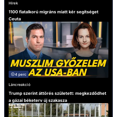
Hírek
1100 fiatalkorú migráns miatt kér segítséget
Ceuta
4 perc
Láncreakció
Trump szerint áttörés született: megkezdődhet
a gázai béketerv új szakasza