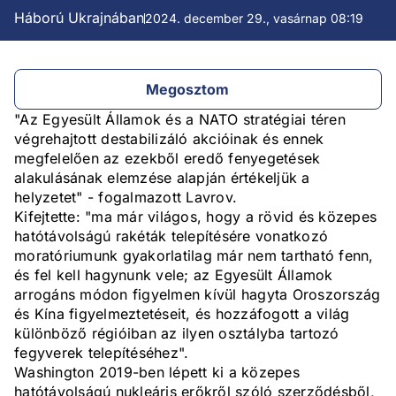
Háború Ukrajnában
2024. december 29., vasárnap 08:19
Megosztom
"Az Egyesült Államok és a NATO stratégiai téren
végrehajtott destabilizáló akcióinak és ennek
megfelelően az ezekből eredő fenyegetések
alakulásának elemzése alapján értékeljük a
helyzetet" - fogalmazott Lavrov.
Kifejtette: "ma már világos, hogy a rövid és közepes
hatótávolságú rakéták telepítésére vonatkozó
moratóriumunk gyakorlatilag már nem tartható fenn,
és fel kell hagynunk vele; az Egyesült Államok
arrogáns módon figyelmen kívül hagyta Oroszország
és Kína figyelmeztetéseit, és hozzáfogott a világ
különböző régióiban az ilyen osztályba tartozó
fegyverek telepítéséhez".
Washington 2019-ben lépett ki a közepes
hatótávolságú nukleáris erőkről szóló szerződésből,