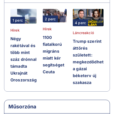
2 perc
1 perc
4 perc
Hírek
Hírek
Láncreakció
1100
Négy
Trump szerint
fiatalkorú
rakétával és
áttörés
migráns
több mint
született:
miatt kér
száz drónnal
megkezdődhet
segítséget
támadta
a gázai
Ceuta
Ukrajnát
béketerv új
Oroszország
szakasza
Műsorzóna