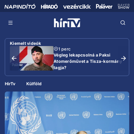
Kiemelt videók
1 perc
Végleg lekapcsolná a Paksi
Atomerőművet a Tisza-kormány
tagja?
HírTv
Külföld