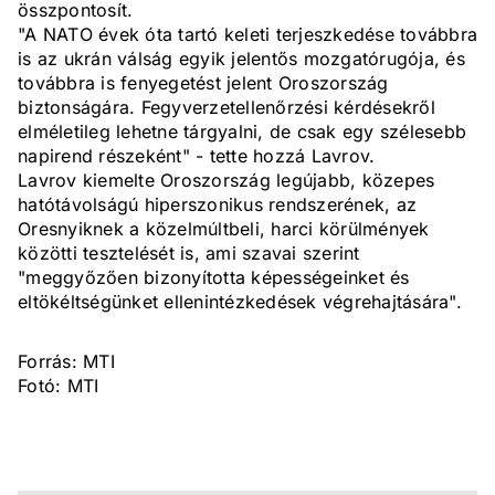
összpontosít.
"A NATO évek óta tartó keleti terjeszkedése továbbra
is az ukrán válság egyik jelentős mozgatórugója, és
továbbra is fenyegetést jelent Oroszország
biztonságára. Fegyverzetellenőrzési kérdésekről
elméletileg lehetne tárgyalni, de csak egy szélesebb
napirend részeként" - tette hozzá Lavrov.
Lavrov kiemelte Oroszország legújabb, közepes
hatótávolságú hiperszonikus rendszerének, az
Oresnyiknek a közelmúltbeli, harci körülmények
közötti tesztelését is, ami szavai szerint
"meggyőzően bizonyította képességeinket és
eltökéltségünket ellenintézkedések végrehajtására".
Forrás: MTI
Fotó: MTI