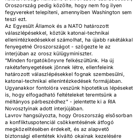
Oroszország pedig közölte, hogy nem fog ilyen
fegyvereket telepíteni, amennyiben Washington sem
teszi ezt.
Az Egyesült Államok és a NATO határozott
válaszlépésekkel, köztük katonai-technikai
ellenintézkedésekkel számolhat, ha újabb rakétákkal
fenyegetné Oroszországot - szögezte le az
interjúban az orosz külügyminiszter.
"Minden forgatókönyvre felkészültünk. Ha új
rakétafenyegetések jönnek létre, ellenfeleink
határozott válaszlépésekkel fognak szembesülni,
katonai-technikai ellenintézkedések formájában.
Ugyanakkor fontolóra veszünk hipotetikus lépéseket
is, hogy elfogadható feltételeket teremtsünk a
méltányos párbeszédhez" - jelentette ki a RIA
Novosztyinak adott interjújában.
Lavrov hangsúlyozta, hogy Oroszország elsősorban
a konfliktuspotenciál csökkentésének átfogó
megközelítésében érdekelt, és az alapvető
biztonsági ellentétek kiváltó okainak kezelésére