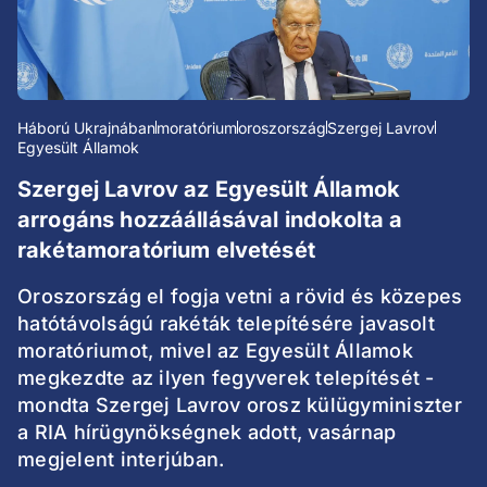
Háború Ukrajnában
moratórium
oroszország
Szergej Lavrov
Egyesült Államok
Szergej Lavrov az Egyesült Államok
arrogáns hozzáállásával indokolta a
rakétamoratórium elvetését
Oroszország el fogja vetni a rövid és közepes
hatótávolságú rakéták telepítésére javasolt
moratóriumot, mivel az Egyesült Államok
megkezdte az ilyen fegyverek telepítését -
mondta Szergej Lavrov orosz külügyminiszter
a RIA hírügynökségnek adott, vasárnap
megjelent interjúban.