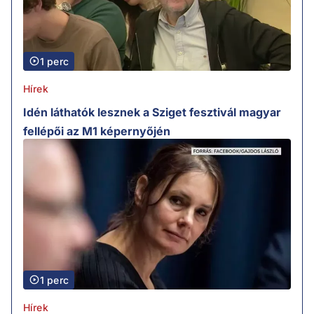
1 perc
Hírek
Idén láthatók lesznek a Sziget fesztivál magyar
fellépői az M1 képernyőjén
1 perc
Hírek