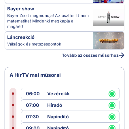
Bayer show
Bayer Zsolt megmondja! Az osztás itt nem
matematika! Mindenki megkapja a
magáét!
Láncreakció
Válságok és metszéspontok
Tovább az összes műsorhoz
A HírTV mai műsorai
06:00
Vezércikk
07:00
Híradó
07:30
Napindító
09:00
Napindító