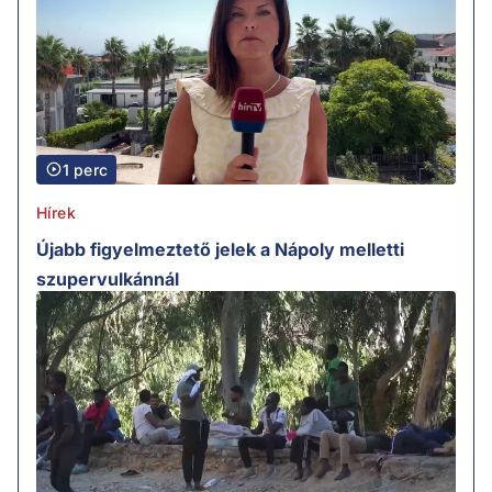
1 perc
Hírek
Újabb figyelmeztető jelek a Nápoly melletti
szupervulkánnál