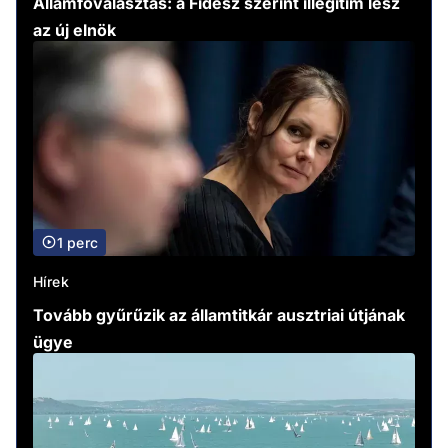
Államfőválasztás: a Fidesz szerint illegitim lesz
az új elnök
1 perc
Hírek
Tovább gyűrűzik az államtitkár ausztriai útjának
ügye