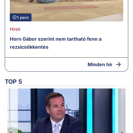
1 perc
Hírek
Horn Gábor szerint nem tartható fenn a
rezsicsökkentés
Minden hír
TOP 5
M
k