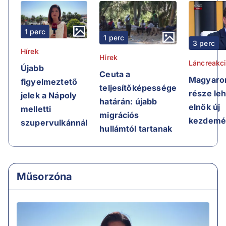
1 perc
1 perc
3 perc
Hírek
Hírek
Láncreakc
Újabb
Ceuta a
Magyaror
figyelmeztető
teljesítőképessége
része leh
jelek a Nápoly
határán: újabb
elnök új
melletti
migrációs
kezdemé
szupervulkánnál
hullámtól tartanak
Műsorzóna