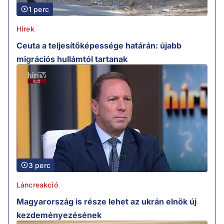
1 perc
Hírek
Ceuta a teljesítőképessége határán: újabb
migrációs hullámtól tartanak
3 perc
Láncreakció
Magyarország is része lehet az ukrán elnök új
kezdeményezésének