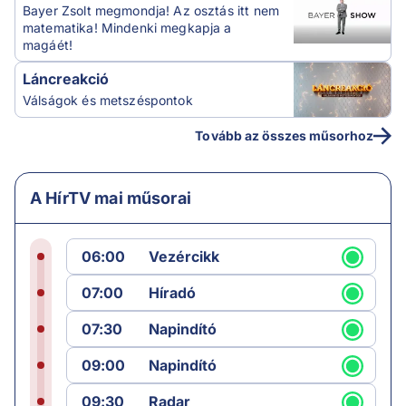
Bayer Zsolt megmondja! Az osztás itt nem
matematika! Mindenki megkapja a
magáét!
Láncreakció
Válságok és metszéspontok
Tovább az összes műsorhoz
A HírTV mai műsorai
06:00
Vezércikk
07:00
Híradó
07:30
Napindító
09:00
Napindító
09:30
Radar