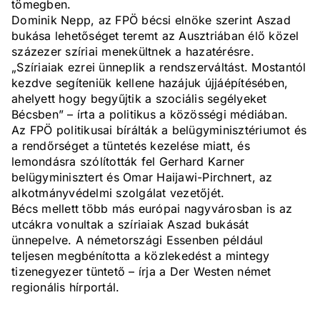
tömegben.
Dominik Nepp, az FPÖ bécsi elnöke szerint Aszad
bukása lehetőséget teremt az Ausztriában élő közel
százezer szíriai menekültnek a hazatérésre.
„Szíriaiak ezrei ünneplik a rendszerváltást. Mostantól
kezdve segíteniük kellene hazájuk újjáépítésében,
ahelyett hogy begyűjtik a szociális segélyeket
Bécsben” – írta a politikus a közösségi médiában.
Az FPÖ politikusai bírálták a belügyminisztériumot és
a rendőrséget a tüntetés kezelése miatt, és
lemondásra szólították fel Gerhard Karner
belügyminisztert és Omar Haijawi-Pirchnert, az
alkotmányvédelmi szolgálat vezetőjét.
Bécs mellett több más európai nagyvárosban is az
utcákra vonultak a szíriaiak Aszad bukását
ünnepelve. A németországi Essenben például
teljesen megbénította a közlekedést a mintegy
tizenegyezer tüntető – írja a Der Westen német
regionális hírportál.