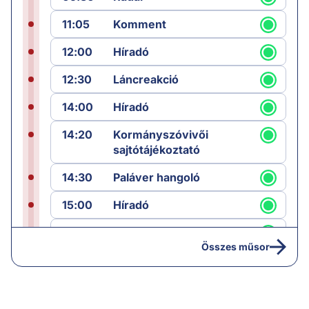
11:05
Komment
12:00
Híradó
12:30
Láncreakció
14:00
Híradó
14:20
Kormányszóvivői
sajtótájékoztató
14:30
Paláver hangoló
15:00
Híradó
15:30
Paláver
Összes műsor
17:00
Hírek
19:00
Hírek