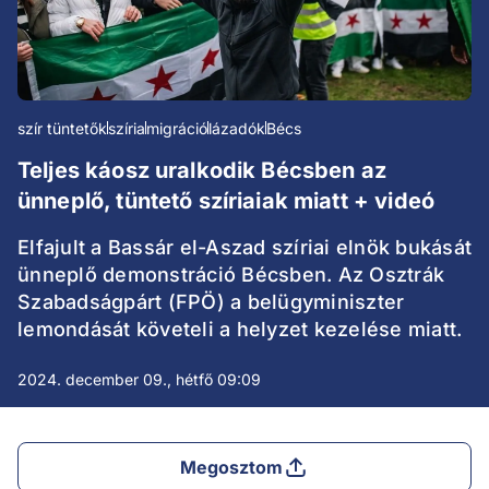
szír tüntetők
szíria
migráció
lázadók
Bécs
Teljes káosz uralkodik Bécsben az
ünneplő, tüntető szíriaiak miatt + videó
Elfajult a Bassár el-Aszad szíriai elnök bukását
ünneplő demonstráció Bécsben. Az Osztrák
Szabadságpárt (FPÖ) a belügyminiszter
lemondását követeli a helyzet kezelése miatt.
2024. december 09., hétfő 09:09
Megosztom