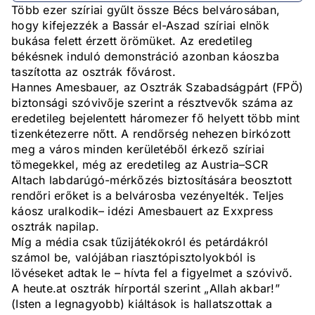
Több ezer szíriai gyűlt össze Bécs belvárosában,
hogy kifejezzék a Bassár el-Aszad szíriai elnök
bukása felett érzett örömüket. Az eredetileg
békésnek induló demonstráció azonban káoszba
taszította az osztrák fővárost.
Hannes Amesbauer, az Osztrák Szabadságpárt (FPÖ)
biztonsági szóvivője szerint a résztvevők száma az
eredetileg bejelentett háromezer fő helyett több mint
tizenkétezerre nőtt. A rendőrség nehezen birkózott
meg a város minden kerületéből érkező szíriai
tömegekkel, még az eredetileg az Austria–SCR
Altach labdarúgó-mérkőzés biztosítására beosztott
rendőri erőket is a belvárosba vezényelték. Teljes
káosz uralkodik– idézi Amesbauert az Exxpress
osztrák napilap.
Míg a média csak tűzijátékokról és petárdákról
számol be, valójában riasztópisztolyokból is
lövéseket adtak le – hívta fel a figyelmet a szóvivő.
A heute.at osztrák hírportál szerint „Allah akbar!”
(Isten a legnagyobb) kiáltások is hallatszottak a