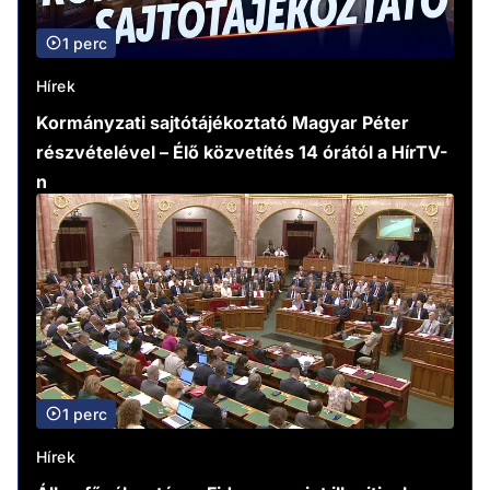
1 perc
Hírek
Kormányzati sajtótájékoztató Magyar Péter
részvételével – Élő közvetítés 14 órától a HírTV-
n
1 perc
Hírek