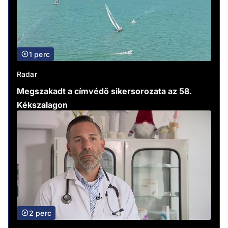
1 perc
Radar
Megszakadt a címvédő sikersorozata az 58.
Kékszalagon
2 perc