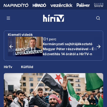
Kiemelt videók
1 perc
Kormányzati sajtótájékoztató
Magyar Péter részvételével – Élő
közvetítés 14 órától a HírTV-n
HírTv
Külföld