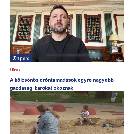
1 perc
Hírek
A kölcsönös dróntámadások egyre nagyobb
gazdasági károkat okoznak