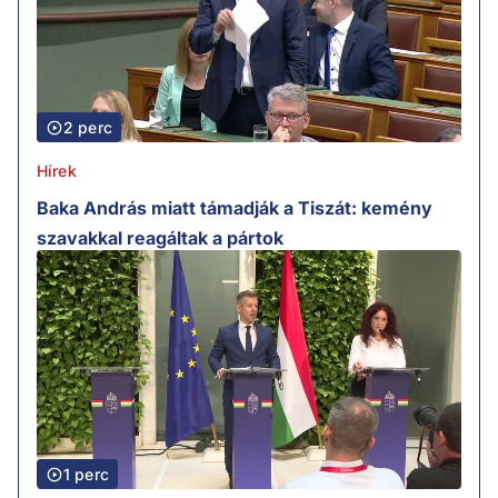
2 perc
Hírek
Baka András miatt támadják a Tiszát: kemény
szavakkal reagáltak a pártok
1 perc