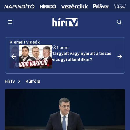
Kiemelt videók
1 perc
Tárgyalt vagy nyaralt a tiszás
vízügyi államtitkár?
HírTv
Külföld