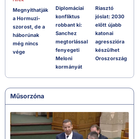
Riasztó
Diplomáciai
Megnyithatják
jóslat: 2030
konfliktus
a Hormuzi-
előtt újabb
robbant ki:
szorost, de a
katonai
Sanchez
háborúnak
agresszióra
megtorlással
még nincs
készülhet
fenyegeti
vége
Oroszország
Meloni
kormányát
Műsorzóna