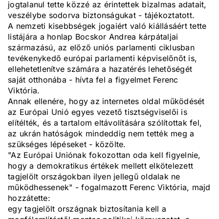
jogtalanul tette közzé az érintettek bizalmas adatait,
veszélybe sodorva biztonságukat - tájékoztatott.
A nemzeti kisebbségek jogaiért való kiállásáért tette
listájára a honlap Bocskor Andrea kárpátaljai
származású, az előző uniós parlamenti ciklusban
tevékenykedő európai parlamenti képviselőnőt is,
ellehetetlenítve számára a hazatérés lehetőségét
saját otthonába - hívta fel a figyelmet Ferenc
Viktória.
Annak ellenére, hogy az internetes oldal működését
az Európai Unió egyes vezető tisztségviselői is
elítélték, és a tartalom eltávolítására szólítottak fel,
az ukrán hatóságok mindeddig nem tették meg a
szükséges lépéseket - közölte.
"Az Európai Uniónak fokozottan oda kell figyelnie,
hogy a demokratikus értékek mellett elkötelezett
tagjelölt országokban ilyen jellegű oldalak ne
működhessenek" - fogalmazott Ferenc Viktória, majd
hozzátette:
egy tagjelölt országnak biztosítania kell a