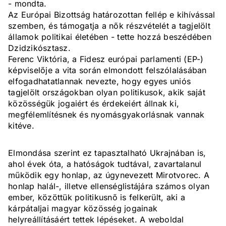
- mondta.
Az Európai Bizottság határozottan fellép e kihívással
szemben, és támogatja a nők részvételét a tagjelölt
államok politikai életében - tette hozzá beszédében
Dzidzikósztasz.
Ferenc Viktória, a Fidesz európai parlamenti (EP-)
képviselője a vita során elmondott felszólalásában
elfogadhatatlannak nevezte, hogy egyes uniós
tagjelölt országokban olyan politikusok, akik saját
közösségük jogaiért és érdekeiért állnak ki,
megfélemlítésnek és nyomásgyakorlásnak vannak
kitéve.
Elmondása szerint ez tapasztalható Ukrajnában is,
ahol évek óta, a hatóságok tudtával, zavartalanul
működik egy honlap, az úgynevezett Mirotvorec. A
honlap halál-, illetve ellenséglistájára számos olyan
ember, közöttük politikusnő is felkerült, aki a
kárpátaljai magyar közösség jogainak
helyreállításáért tettek lépéseket. A weboldal