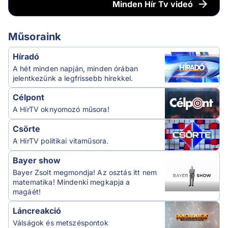
Minden
Hír Tv videó
Műsoraink
Híradó
A hét minden napján, minden órában
jelentkezünk a legfrissebb hírekkel.
Célpont
A HírTV oknyomozó műsora!
Csörte
A HírTV politikai vitaműsora.
Bayer show
Bayer Zsolt megmondja! Az osztás itt nem
matematika! Mindenki megkapja a
magáét!
Láncreakció
Válságok és metszéspontok