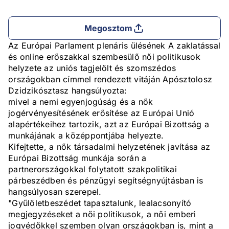
Megosztom
Az Európai Parlament plenáris ülésének A zaklatással
és online erőszakkal szembesülő női politikusok
helyzete az uniós tagjelölt és szomszédos
országokban címmel rendezett vitáján Apósztolosz
Dzidzikósztasz hangsúlyozta:
mivel a nemi egyenjogúság és a nők
jogérvényesítésének erősítése az Európai Unió
alapértékeihez tartozik, azt az Európai Bizottság a
munkájának a középpontjába helyezte.
Kifejtette, a nők társadalmi helyzetének javítása az
Európai Bizottság munkája során a
partnerországokkal folytatott szakpolitikai
párbeszédben és pénzügyi segítségnyújtásban is
hangsúlyosan szerepel.
"Gyűlöletbeszédet tapasztalunk, lealacsonyító
megjegyzéseket a női politikusok, a női emberi
jogvédőkkel szemben olyan országokban is, mint a