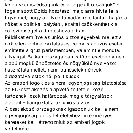
keleti szomszédságunk és a tagjelölt országok" -
fogalmazott Dzidzikósztasz, majd arra hívta fel a
figyelmet, hogy az ilyen támadások eltántoríthatják a
nőket a politikai pályától, ezáltal csökkenthetik a
sokszínűséget a döntéshozatalban.
Példákat említve az uniós biztos egyebek mellett a
nők elleni online zaklatás és verbális abúzus eseteit
említette a grúz parlamentben, valamint elmondta:
a Nyugat-Balkán országaiban is több esetben a nemi
alapú megkülönböztetés és nőgyűlölő nyelvezet
használata mellett nemi bűncselekmények
áldozatává estek női politikusok.
Az emberi jogok és a nemi egyenjogúság biztosítása
az EU-csatlakozás alapvető feltételei közé
tartoznak, ezek határozzák meg a tárgyalások
alapjait - hangoztatta az uniós biztos.
A csatlakozó országoknak igazodniuk kell a nemi
egyenjogúság uniós feltételeihez, intézményes
kereteket kell létrehozniuk az emberi jogok
védelmére