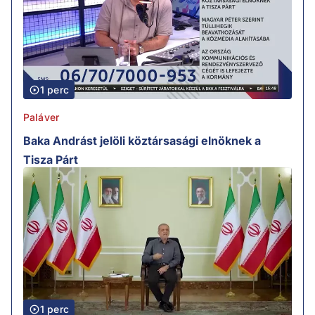
1 perc
Paláver
Baka Andrást jelöli köztársasági elnöknek a
Tisza Párt
1 perc