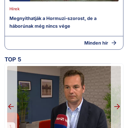
Hírek
Megnyithatják a Hormuzi-szorost, de a
háborúnak még nincs vége
Minden hír
TOP 5
H
1.