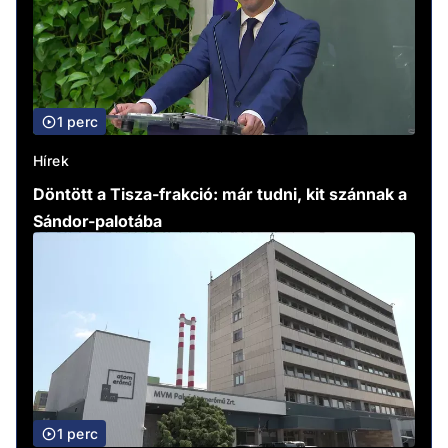
1 perc
Hírek
Döntött a Tisza-frakció: már tudni, kit szánnak a
Sándor-palotába
1 perc