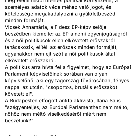
megfélemlítéstől mentes politikai környezetet, a
személyes adatok védelméhez való jogot, és
kötelessége megakadályozni a gyűlöletbeszéd
minden formáját.
Vicsek Annamária, a Fidesz EP-képviselője
beszédben kiemelte: az EP a nemi egyenjogúságról
és a női politikusok ellen elkövetett erőszakról
tanácskozik, elítéli az erőszak minden formáját,
ugyanakkor nem ejt szót a női politikusok által
elkövetett erőszakról.
A politikus arra hívta fel a figyelmet, hogy az Európai
Parlament képviselőinek sorában van olyan
képviselőnő, aki egy tagország fővárosában, fényes
nappal az utcán, "csoportos, brutális erőszakot
követett el".
A Budapesten elfogott antifa aktivista, Ilaria Salis
"szégyenteljes, az Európai Parlamenthez nem méltó,
nőhöz nem méltó viselkedéséről miért nem
beszélünk?"