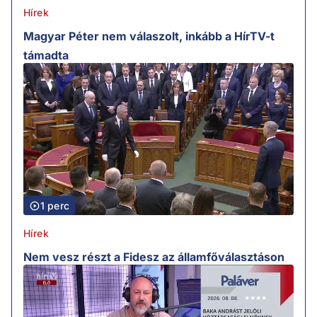
Hírek
Magyar Péter nem válaszolt, inkább a HírTV-t
támadta
1 perc
Hírek
Nem vesz részt a Fidesz az államfőválasztáson