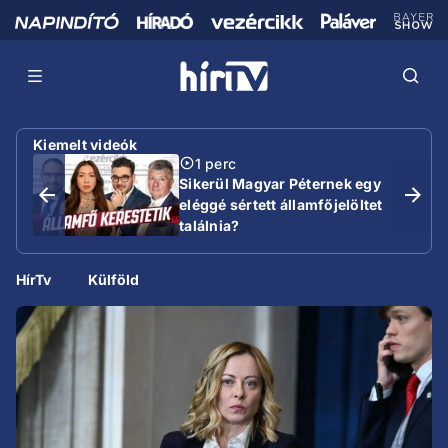
Kiemelt videók
1 perc
Sikerül Magyar Péternek egy
eléggé sértett államfőjelöltet
találnia?
HírTv
Külföld