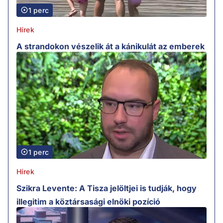
1 perc
Hírek
A strandokon vészelik át a kánikulát az emberek
1 perc
Hírek
Szikra Levente: A Tisza jelöltjei is tudják, hogy
illegitim a köztársasági elnöki pozíció