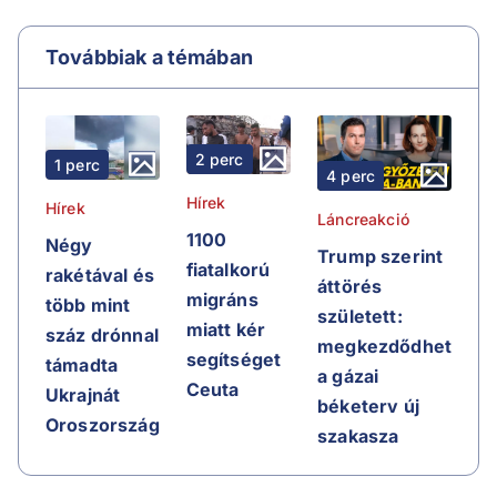
Továbbiak a témában
2 perc
1 perc
4 perc
Hírek
Hírek
Láncreakció
1100
Négy
Trump szerint
fiatalkorú
rakétával és
áttörés
migráns
több mint
született:
miatt kér
száz drónnal
megkezdődhet
segítséget
támadta
a gázai
Ceuta
Ukrajnát
béketerv új
Oroszország
szakasza