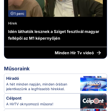
1 perc
Hírek
Idén láthatók lesznek a Sziget fesztivál magyar
fellépői az M1 képernyőjén
Minden
Hír Tv videó
Műsoraink
Híradó
A hét minden napján, minden órában
jelentkezünk a legfrissebb hírekkel.
Célpont
A HírTV oknyomozó műsora!