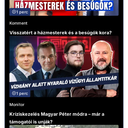
1 perc
Komment
Visszatért a házmesterek és a besúgók kora?
1 perc
Monitor
Kríziskezelés Magyar Péter módra – már a
támogatói is unják?