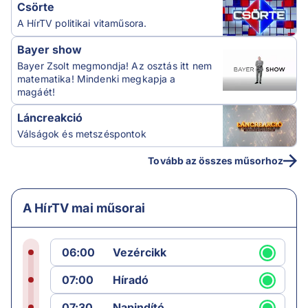
Csörte
A HírTV politikai vitaműsora.
Bayer show
Bayer Zsolt megmondja! Az osztás itt nem
matematika! Mindenki megkapja a
magáét!
Láncreakció
Válságok és metszéspontok
Tovább az összes műsorhoz
A HírTV mai műsorai
06:00
Vezércikk
07:00
Híradó
07:30
Napindító