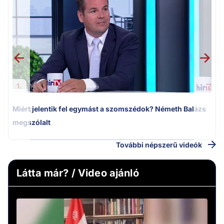
M
k
1.
Miért jelentik fel egymást a szomszédok? Németh Balázs
megszólalt
További népszerű videók
Látta már? / Video ajánló