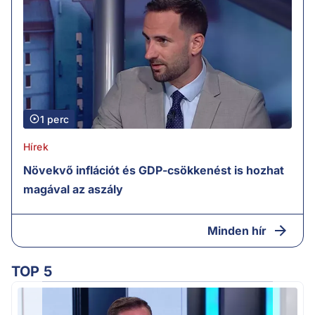
1 perc
Hírek
Növekvő inflációt és GDP-csökkenést is hozhat
magával az aszály
Minden hír
TOP 5