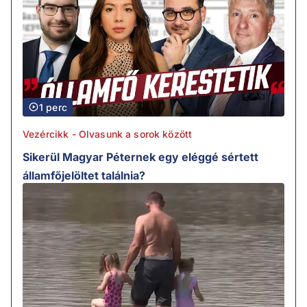
1 perc
Vezércikk - Olvasunk a sorok között
Sikerül Magyar Péternek egy eléggé sértett
államfőjelöltet találnia?