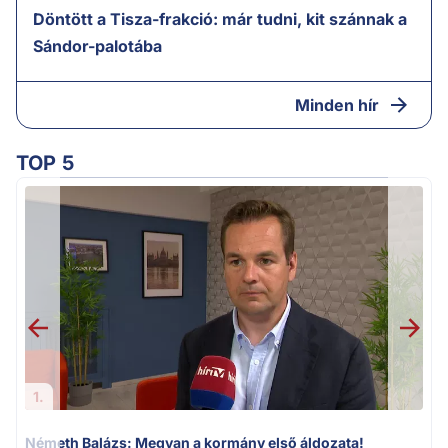
Döntött a Tisza-frakció: már tudni, kit szánnak a
Sándor-palotába
Minden hír
TOP 5
v
1.
Németh Balázs: Megvan a kormány első áldozata!