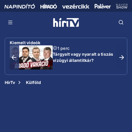
Kiemelt videók
1 perc
Tárgyalt vagy nyaralt a tiszás
vízügyi államtitkár?
HírTv
Külföld