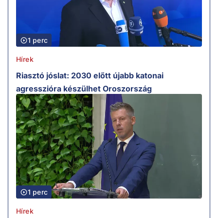
1 perc
Hírek
Riasztó jóslat: 2030 előtt újabb katonai
agresszióra készülhet Oroszország
1 perc
Hírek