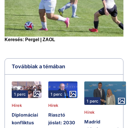
Továbbiak a témában
1 perc
1 perc
1 perc
Hírek
Hírek
Hírek
Riasztó
Diplomáciai
Madrid
jóslat: 2030
konfliktus