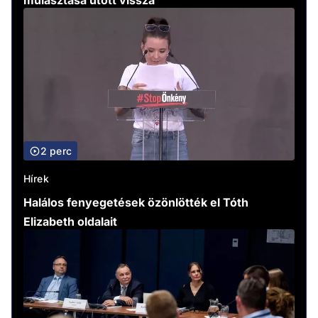
mulasztása ütött vissza
2 perc
Hírek
Halálos fenyegetések özönlötték el Tóth
Elizabeth oldalait