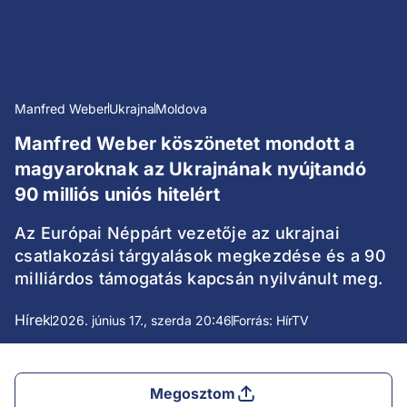
Manfred Weber
Ukrajna
Moldova
Manfred Weber köszönetet mondott a
magyaroknak az Ukrajnának nyújtandó
90 milliós uniós hitelért
Az Európai Néppárt vezetője az ukrajnai
csatlakozási tárgyalások megkezdése és a 90
milliárdos támogatás kapcsán nyilvánult meg.
Hírek
2026. június 17., szerda 20:46
Forrás: HírTV
Megosztom