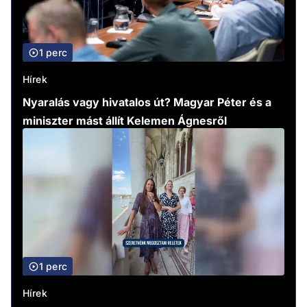
1 perc
Hírek
Nyaralás vagy hivatalos út? Magyar Péter és a
miniszter mást állít Kelemen Ágnesről
1 perc
Hírek