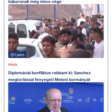
háborúnak még nincs vége
1 perc
Hírek
Diplomáciai konfliktus robbant ki: Sanchez
megtorlással fenyegeti Meloni kormányát