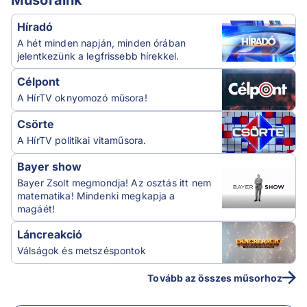
Műsoraink
Híradó
A hét minden napján, minden órában
jelentkezünk a legfrissebb hírekkel.
Célpont
A HírTV oknyomozó műsora!
Csörte
A HírTV politikai vitaműsora.
Bayer show
Bayer Zsolt megmondja! Az osztás itt nem
matematika! Mindenki megkapja a
magáét!
Láncreakció
Válságok és metszéspontok
Tovább az összes műsorhoz