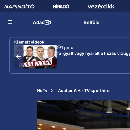
Adás
Belföld
Kiemelt videók
1 perc
Tárgyalt vagy nyaralt a tiszás vízügy
HírTv
Adattár A Hír TV sporthírei