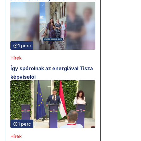
1 perc
Hírek
Így spórolnak az energiával Tisza
képviselői
1 perc
Hírek