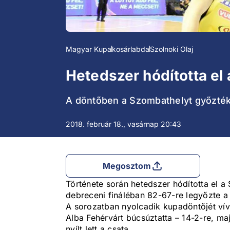
Magyar Kupa
kosárlabda
Szolnoki Olaj
Hetedszer hódította el
A döntőben a Szombathelyt győzték
2018. február 18., vasárnap 20:43
Megosztom
Története során hetedszer hódította el a
debreceni fináléban 82-67-re legyőzte a
A sorozatban nyolcadik kupadöntőjét ví
Alba Fehérvárt búcsúztatta – 14-2-re, ma
nyílt lett a csata.