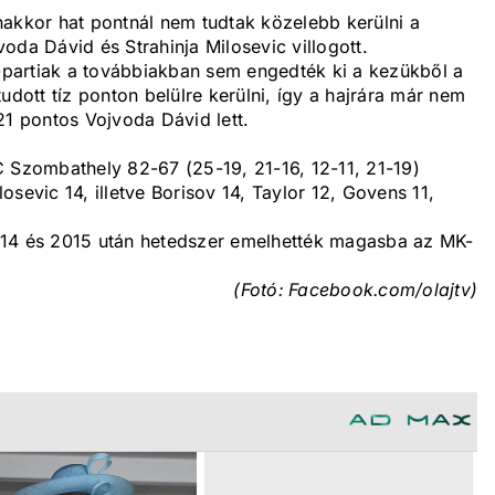
nakkor hat pontnál nem tudtak közelebb kerülni a
oda Dávid és Strahinja Milosevic villogott.
partiak a továbbiakban sem engedték ki a kezükből a
udott tíz ponton belülre kerülni, így a hajrára már nem
21 pontos Vojvoda Dávid lett.
:
C Szombathely 82-67 (25-19, 21-16, 12-11, 21-19)
sevic 14, illetve Borisov 14, Taylor 12, Govens 11,
014 és 2015 után hetedszer emelhették magasba az MK-
(Fotó: Facebook.com/olajtv)