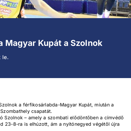
 a Magyar Kupát a Szolnok
 le.
 Szolnok a férfikosárlabda-Magyar Kupát, miután a
 Szombathely csapatát.
vó Szolnok – amely a szombati elődöntőben a címvédő
jd 23-8-ra is elhúzott, ám a nyitónegyed végétől újra