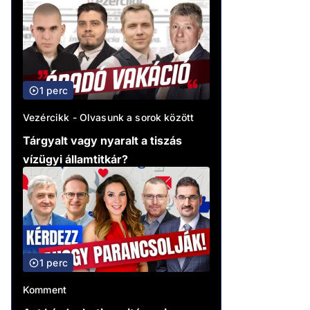
1 perc
Vezércikk - Olvasunk a sorok között
Tárgyalt vagy nyaralt a tiszás
vízügyi államtitkár?
1 perc
Komment