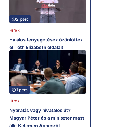
2 perc
Hírek
Halálos fenyegetések özönlötték
el Tóth Elizabeth oldalait
1 perc
Hírek
Nyaralás vagy hivatalos út?
Magyar Péter és a miniszter mást
állít Kelemen Ágnesről