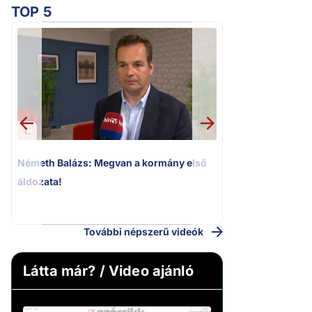
TOP 5
2.
Kioktató hangne
Magyar Péter a vá
riportere felé
1.
Németh Balázs: Megvan a kormány első
áldozata!
További népszerű videók
Látta már? / Video ajánló