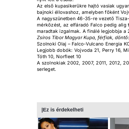
Az első kupasikerükre hajtó vasiak ugya
bajnoki éllovashoz, amelyben főként Vojv
A nagyszünetben 46-35-re vezető Tisza-
mérkőzést, az elfáradó Falco pedig alig t
maradtak izgalmak. A finálé legjobbja a 
Zsíros Tibor Magyar Kupa, férfiak, döntő
Szolnoki Olaj – Falco-Vulcano Energia K
Legjobb dobók: Vojvoda 21, Perry 16, Milo
Tóth 10, Norfleet 10
A szolnokiak 2002, 2007, 2011, 2012, 2
serleget.