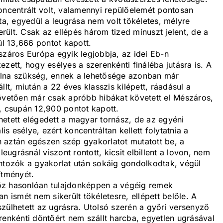
oncentrált volt, valamennyi repülőelemét pontosan
ta, egyedül a leugrása nem volt tökéletes, mélyre
erült. Csak az ellépés három tized mínuszt jelent, de a
ül 13,666 pontot kapott.
száros Európa egyik legjobbja, az idei Eb-n
zett, hogy esélyes a szerenkénti fináléba jutásra is. A
olna szükség, ennek a lehetősége azonban már
llt, miután a 22 éves klasszis kilépett, ráadásul a
követően már csak apróbb hibákat követett el Mészáros,
, csupán 12,900 pontot kapott.
hetett elégedett a magyar tornász, de az egyéni
is esélye, ezért koncentráltan kellett folytatnia a
 aztán egészen szép gyakorlatot mutatott be, a
leugrásnál viszont rontott, kicsit elbillent a lovon, nem
ontozók a gyakorlat után sokáig gondolkodtak, végül
ítményét.
öz hasonlóan tulajdonképpen a végéig remek
n ismét nem sikerült tökéletesre, ellépett belőle. A
zülhetett az ugrásra. Utolsó szerén a győri versenyző
renkénti döntőért nem szállt harcba, egyetlen ugrásával