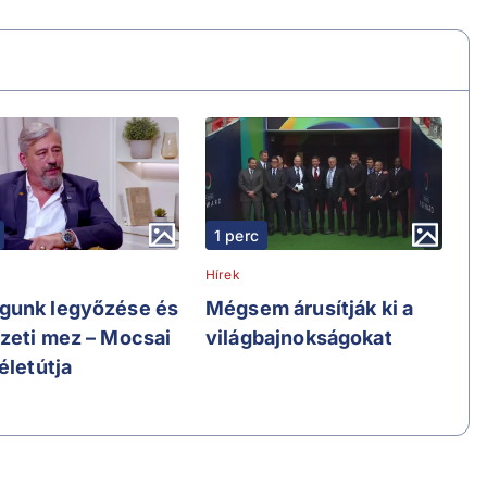
1 perc
Hírek
unk legyőzése és
Mégsem árusítják ki a
zeti mez – Mocsai
világbajnokságokat
életútja