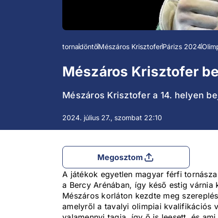
torna
döntő
Mészáros Krisztofer
Párizs 2024
Olim
Mészáros Krisztofer be
Mészáros Krisztofer a 14. helyen bej
2024. július 27., szombat 22:10
Megosztom
A játékok egyetlen magyar férfi tornász
a Bercy Arénában, így késő estig várnia ke
Mészáros korláton kezdte meg szereplését
amelyről a tavalyi olimpiai kvalifikációs
valamennyi tagja, így ő is leesett, és am