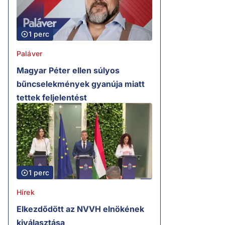
1 perc
Paláver
Magyar Péter ellen súlyos
bűncselekmények gyanúja miatt
tettek feljelentést
1 perc
Hírek
Elkezdődött az NVVH elnökének
kiválasztása