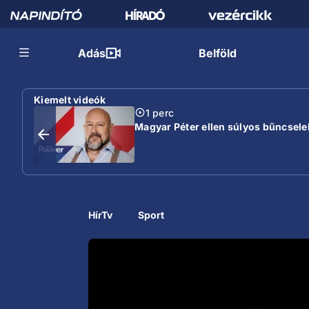
Adás
Belföld
Kiemelt videók
1 perc
Magyar Péter ellen súlyos bűncselek
HírTv
Sport