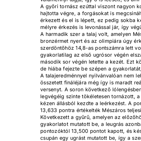
A győri tornász ezúttal viszont nagyon k
hajtotta végre, a forgásokat is megcsinál
érkezett és el is lépett, ez pedig sokba k
mélyre érkezés is levonással jár, így vég
A harmadik szer a talaj volt, amelyen Mé
bronzérmet nyert és az olimpiára úgy érke
szerdöntőhöz 14,8-as pontszámra lett v
gyakorlatilag az első ugrósor végén elszá
második sor végén letette a kezét. Ezt 
de hiába fejezte be szépen a gyakorlatát
A talajeredménnyel nyilvánvalóan nem le
összetett fináléjára még így is maradt reál
versenyt. A soron következő lólengésben
legvégéig szinte tökéletesen tornázott, a 
kézen állásból kezdte a leérkezést. A p
13,633 pontra értékelték Mészáros teljes
Következett a gyűrű, amelyen az előzőh
gyakorlatot mutatott be, a leugrás azonba
pontozóktól 13,500 pontot kapott, és kés
csupán egy ugrást mutatott be, így a sze