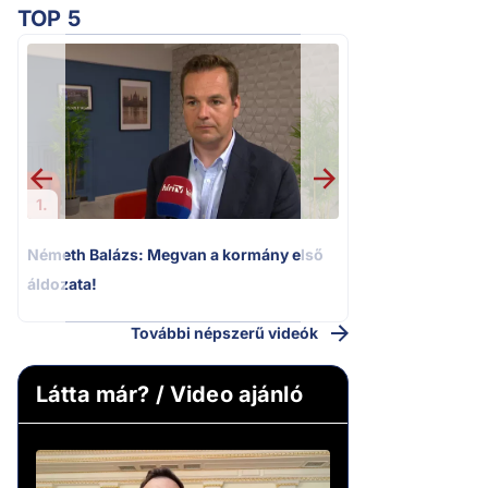
TOP 5
2.
„Ez az ügy nem 
következmények né
Magyar Pétert
1.
Németh Balázs: Megvan a kormány első
áldozata!
További népszerű videók
Látta már? / Video ajánló