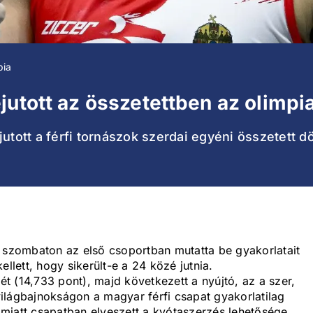
pia
jutott az összetettben az olimpi
utott a férfi tornászok szerdai egyéni összetett dö
a szombaton az első csoportban mutatta be gyakorlatait
llett, hogy sikerült-e a 24 közé jutnia.
 (14,733 pont), majd következett a nyújtó, az a szer,
 világbajnokságon a magyar férfi csapat gyakorlatilag
i miatt csapatban elveszett a kvótaszerzés lehetősége.