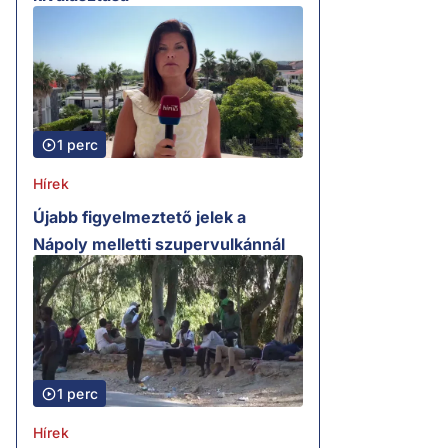
1 perc
Hírek
Újabb figyelmeztető jelek a
Nápoly melletti szupervulkánnál
1 perc
Hírek