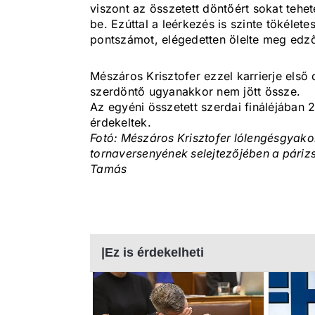
viszont az összetett döntőért sokat teh
be. Ezúttal a leérkezés is szinte tökélet
pontszámot, elégedetten ölelte meg edző
Mészáros Krisztofer ezzel karrierje első 
szerdöntő ugyanakkor nem jött össze.
Az egyéni összetett szerdai fináléjában 
érdekeltek.
Fotó: Mészáros Krisztofer lólengésgyakorl
tornaversenyének selejtezőjében a páriz
Tamás