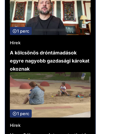
1 perc
Hírek
A kölcsönös dróntámadások
egyre nagyobb gazdasági károkat
okoznak
1 perc
Hírek