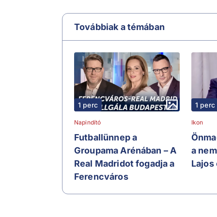
Továbbiak a témában
1 perc
1 perc
Napindító
Ikon
Futballünnep a
Önmag
Groupama Arénában – A
a nem
Real Madridot fogadja a
Lajos 
Ferencváros