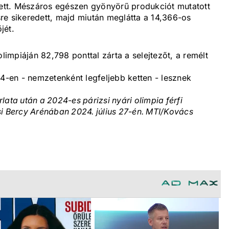
etett. Mészáros egészen gyönyörű produkciót mutatott
esre sikeredett, majd miután meglátta a 14,366-os
jét.
olimpiáján 82,798 ponttal zárta a selejtezőt, a remélt
24-en - nemzetenként legfeljebb ketten - lesznek
ata után a 2024-es párizsi nyári olimpia férfi
si Bercy Arénában 2024. július 27-én. MTI/Kovács