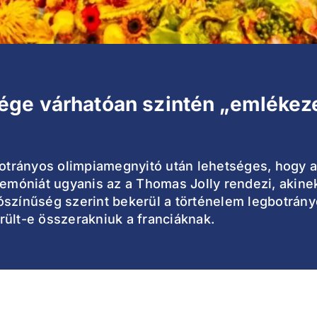
ge várhatóan szintén „emlékezet
 botrányos olimpiamegnyitó után lehetséges, hogy 
remóniát ugyanis az a Thomas Jolly rendezi, akine
ószínűség szerint bekerül a történelem legbotrány
rült-e összerakniuk a franciáknak.