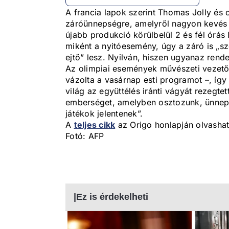
A francia lapok szerint Thomas Jolly és 
záróünnepségre, amelyről nagyon kevés 
újabb produkció körülbelül 2 és fél órás
miként a nyitóesemény, úgy a záró is „szé
ejtő” lesz. Nyilván, hiszen ugyanaz rende
Az olimpiai események művészeti vezető
vázolta a vasárnap esti programot –, így
világ az együttélés iránti vágyát rezegte
emberséget, amelyben osztozunk, ünnepe
játékok jelentenek”.
A
teljes cikk
az Origo honlapján olvashat
Fotó: AFP