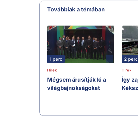
Továbbiak a témában
1 perc
2 perc
Hírek
Hírek
Mégsem árusítják ki a
Így za
világbajnokságokat
Kéksz