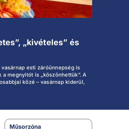
es”, „kivételes” és
a vasárnap esti záróünnepség is
k a megnyitót is „köszönhettük”. A
osabbjai közé – vasárnap kiderül,
Műsorzóna