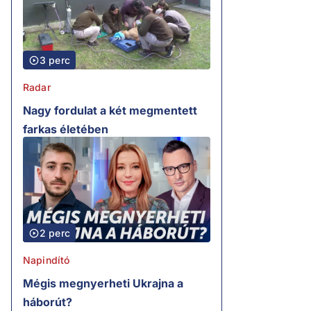
3 perc
Radar
Nagy fordulat a két megmentett
farkas életében
2 perc
Napindító
Mégis megnyerheti Ukrajna a
háborút?