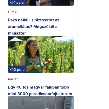
1 perc
Hírek
Paks nélkül is biztosított az
áramellátás? Megszólalt a
miniszter
2 perc
Radar
Egy 40 fős magyar faluban több
mint 3000 paradicsomfajta terem