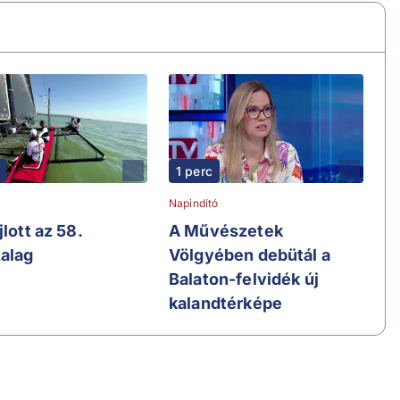
1 perc
Napindító
jlott az 58.
A Művészetek
alag
Völgyében debütál a
Balaton-felvidék új
kalandtérképe