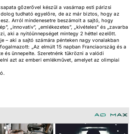
csapata gőzerővel készül a vasárnap esti párizsi
dolog tudható egyelőre, de az már biztos, hogy az
 lesz. Arról mindenesetre beszámolt a sajtó, hogy
p”, „innovatív”, „emlékezetes”, „kivételes” és „zavarba
zi, aki a nyitóünnepséget mintegy 2 héttel ezelőtt.
je – aki a sajtó számára pénteken nagy vonalakban
 fogalmazott: „Az elmúlt 15 napban Franciaország és a
tte és ünnepelte. Szeretnénk tükrözni a valódi
lni azt az emberi emlékművet, amelyet az olimpiai
ó.