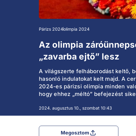
Párizs 2024
olimpia 2024
Az olimpia záróünnepsé
„zavarba ejtő” lesz
A világszerte felháborodást keltő,
hasonló indulatokat kelt majd. A ce
2024-es párizsi olimpia minden val
hogy ehhez „méltó” befejezést sike
2024. augusztus 10., szombat 10:43
Megosztom