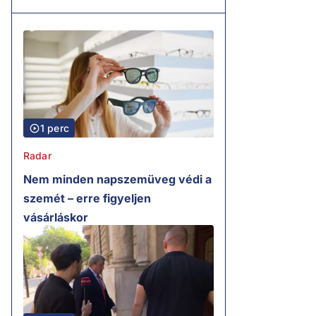
1 perc
Radar
Nem minden napszemüveg védi a
szemét – erre figyeljen
vásárláskor