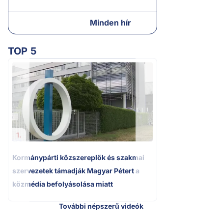
Minden hír
TOP 5
2.
Kétségbeesett ca
Polgár Judit és 
volt főbíró a me
1.
Kormánypárti közszereplők és szakmai
szervezetek támadják Magyar Pétert a
közmédia befolyásolása miatt
További népszerű videók