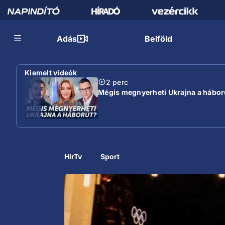
Adás
Belföld
Kiemelt videók
2 perc
Mégis megnyerheti Ukrajna a hábor
HírTv
Sport