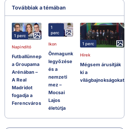
Továbbiak a témában
1
perc
1 perc
1 perc
Ikon
Napindító
Önmagunk
Hírek
Futballünnep
legyőzése
a Groupama
Mégsem árusítják
és a
Arénában –
ki a
nemzeti
A Real
világbajnokságokat
mez –
Madridot
Mocsai
fogadja a
Lajos
Ferencváros
életútja