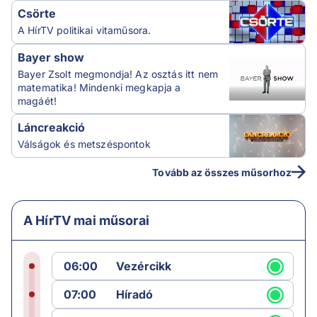
Csörte
A HírTV politikai vitaműsora.
Bayer show
Bayer Zsolt megmondja! Az osztás itt nem
matematika! Mindenki megkapja a
magáét!
Láncreakció
Válságok és metszéspontok
Tovább az összes műsorhoz
A HírTV mai műsorai
06:00
Vezércikk
07:00
Híradó