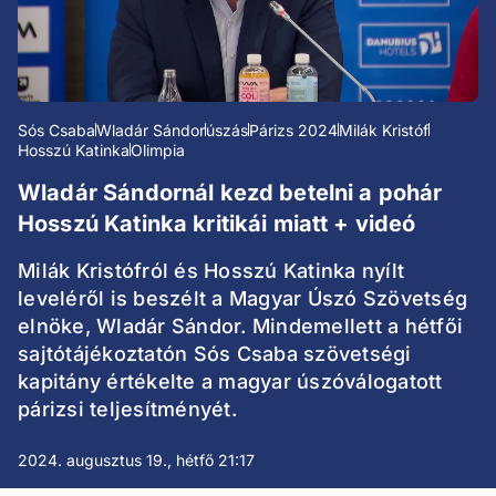
Sós Csaba
Wladár Sándor
úszás
Párizs 2024
Milák Kristóf
Hosszú Katinka
Olimpia
Wladár Sándornál kezd betelni a pohár
Hosszú Katinka kritikái miatt + videó
Milák Kristófról és Hosszú Katinka nyílt
leveléről is beszélt a Magyar Úszó Szövetség
elnöke, Wladár Sándor. Mindemellett a hétfői
sajtótájékoztatón Sós Csaba szövetségi
kapitány értékelte a magyar úszóválogatott
párizsi teljesítményét.
2024. augusztus 19., hétfő 21:17