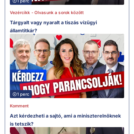
1 perc
Vezércikk - Olvasunk a sorok között
Tárgyalt vagy nyaralt a tiszás vízügyi
államtitkár?
1 perc
Komment
Azt kérdezheti a sajtó, ami a miniszterelnöknek
is tetszik?