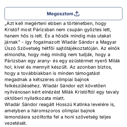
Megosztom
„Azt kell megérteni ebben a történetben, hogy
Kristóf most Párizsban nem csupán győztes lett,
hanem hős is lett. És a hősök mindig más utakat
járnak" - így fogalmazott Wladár Sándor a Magyar
Úszó Szövetség hétfői sajtótájékoztatóján. Az elnök
elmondta, hogy még mindig nem tudják, hogy a
Párizsban egy arany- és egy ezüstérmet nyerő Milák
hol, kivel és mennyit készült. Az azonban biztos,
hogy a továbbiakban is minden támogatást
megadnak a kétszeres olimpiai bajnok
felkészüléséhez. Wladár Sándor ezt követően
nyilvánosan kért elnézést Milák Kristóftól egy tavaly
októberi nyilatkozata miatt.
Wladár Sándor reagált Hosszú Katinka levelére is,
amelyben a háromszoros olimpiai bajnok
lemondásra szólította fel a honi szövetség teljes
vezetését.