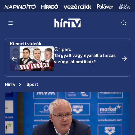
Kiemelt videók
1 perc
Tárgyalt vagy nyaralt a tiszás
vízügyi államtitkár?
HírTv
Sport