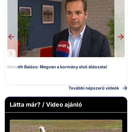
1.
Németh Balázs: Megvan a kormány első áldozata!
v
További népszerű videók
Látta már? / Video ajánló