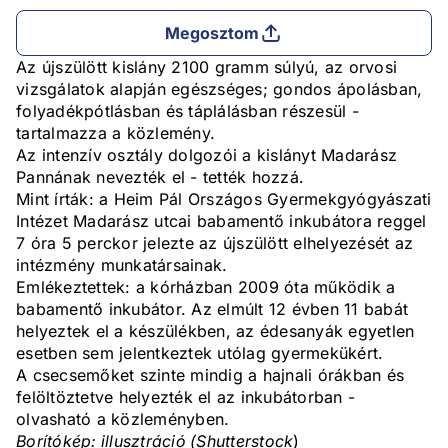
Megosztom
Az újszülött kislány 2100 gramm súlyú, az orvosi
vizsgálatok alapján egészséges; gondos ápolásban,
folyadékpótlásban és táplálásban részesül -
tartalmazza a közlemény.
Az intenzív osztály dolgozói a kislányt Madarász
Pannának nevezték el - tették hozzá.
Mint írták: a Heim Pál Országos Gyermekgyógyászati
Intézet Madarász utcai babamentő inkubátora reggel
7 óra 5 perckor jelezte az újszülött elhelyezését az
intézmény munkatársainak.
Emlékeztettek: a kórházban 2009 óta működik a
babamentő inkubátor. Az elmúlt 12 évben 11 babát
helyeztek el a készülékben, az édesanyák egyetlen
esetben sem jelentkeztek utólag gyermekükért.
A csecsemőket szinte mindig a hajnali órákban és
felöltöztetve helyezték el az inkubátorban -
olvasható a közleményben.
Borítókép: illusztráció (Shutterstock
)