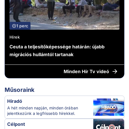
1 perc
Hírek
Ceuta a teljesítőképessége határán: újabb
migrációs hullámtól tartanak
Minden
Hír Tv videó
Műsoraink
Híradó
A hét minden napján, minden órában
jelentkezünk a legfrissebb hírekkel.
Célpont