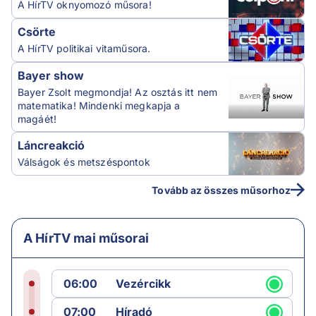
A HírTV oknyomozó műsora!
Csörte
A HírTV politikai vitaműsora.
Bayer show
Bayer Zsolt megmondja! Az osztás itt nem
matematika! Mindenki megkapja a
magáét!
Láncreakció
Válságok és metszéspontok
Tovább az összes műsorhoz
A HírTV mai műsorai
06:00
Vezércikk
07:00
Híradó