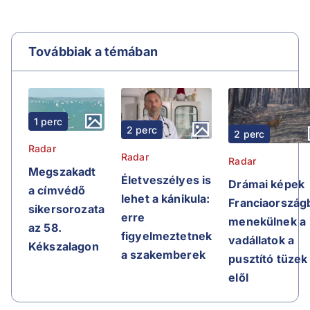
Továbbiak a témában
1 perc
2 perc
2 perc
Radar
Radar
Radar
Megszakadt
Életveszélyes is
Drámai képek
a címvédő
lehet a kánikula:
Franciaországb
sikersorozata
erre
menekülnek a
az 58.
figyelmeztetnek
vadállatok a
Kékszalagon
a szakemberek
pusztító tüzek
elől