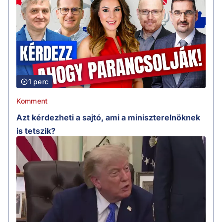
1 perc
Komment
Azt kérdezheti a sajtó, ami a miniszterelnöknek
is tetszik?