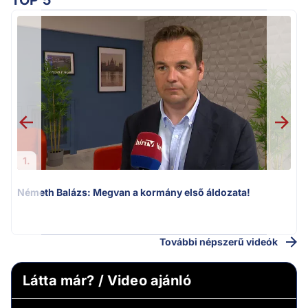
TOP 5
1.
Németh Balázs: Megvan a kormány első áldozata!
v
További népszerű videók
Látta már? / Video ajánló