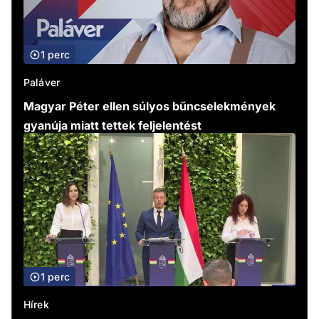
1 perc
Paláver
Magyar Péter ellen súlyos bűncselekmények
gyanúja miatt tettek feljelentést
1 perc
Hírek