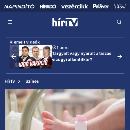
Kiemelt videók
1 perc
Tárgyalt vagy nyaralt a tiszás
vízügyi államtitkár?
HírTv
Színes