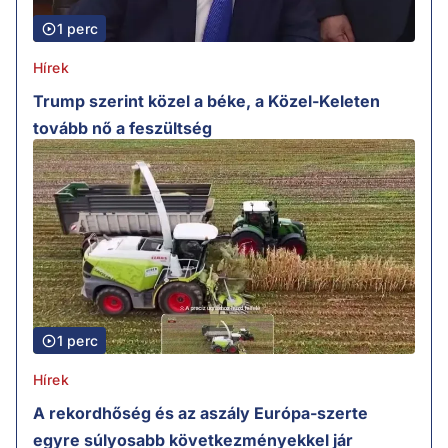
1 perc
Hírek
Trump szerint közel a béke, a Közel-Keleten
tovább nő a feszültség
1 perc
Hírek
A rekordhőség és az aszály Európa-szerte
egyre súlyosabb következményekkel jár