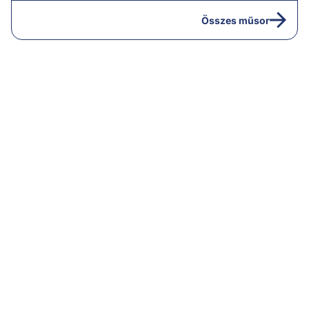
13:00
Hírek
Összes műsor
13:05
Riasztás
14:00
Hírek
14:05
Vezércikk
15:00
Híradó
15:30
Paláver
16:55
Hírek
17:00
Hírek
18:00
Híradó
18:30
Radar ráadás
19:00
Híradó