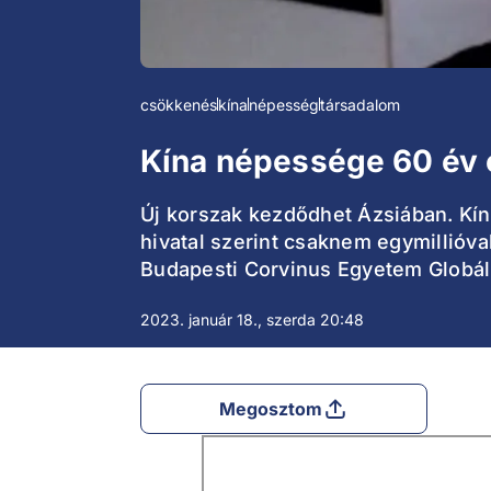
csökkenés
kína
népesség
társadalom
Kína népessége 60 év 
Új korszak kezdődhet Ázsiában. Kíná
hivatal szerint csaknem egymillióv
Budapesti Corvinus Egyetem Globál
2023. január 18., szerda 20:48
Megosztom