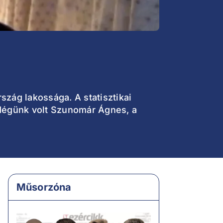
zág lakossága. A statisztikai
ndégünk volt Szunomár Ágnes, a
Műsorzóna