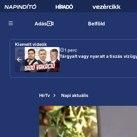
Adás
Belföld
Kiemelt videók
1 perc
Tárgyalt vagy nyaralt a tiszás vízügy
HírTv
Napi aktuális