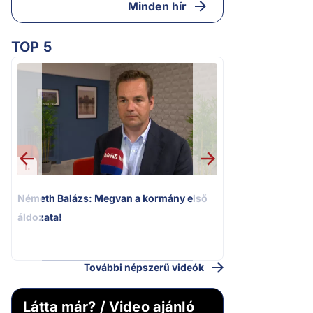
Minden hír
TOP 5
1.
2.
Németh Balázs: Megvan a kormány első
Kioktató hangne
áldozata!
Magyar Péter a vá
riportere felé
További népszerű videók
Látta már? / Video ajánló