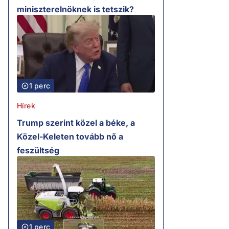
miniszterelnöknek is tetszik?
1 perc
Hírek
Trump szerint közel a béke, a
Közel-Keleten tovább nő a
feszültség
1 perc