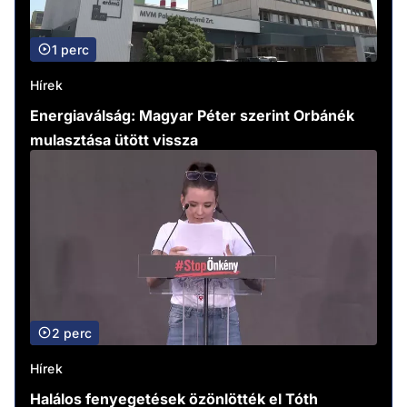
1 perc
Hírek
Energiaválság: Magyar Péter szerint Orbánék
mulasztása ütött vissza
2 perc
Hírek
Halálos fenyegetések özönlötték el Tóth