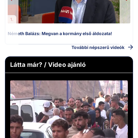
1.
Németh Balázs: Megvan a kormány első áldozata!
H
További népszerű videók
Látta már? / Video ajánló