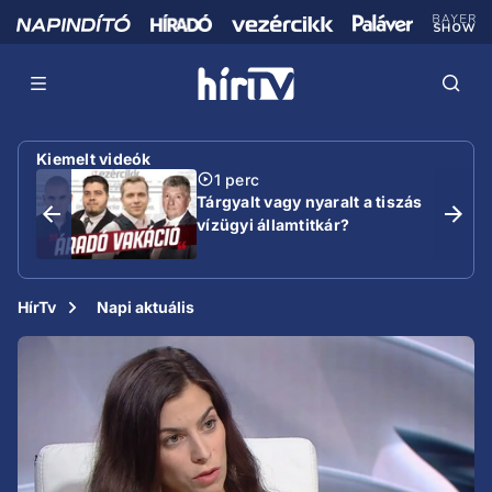
Kiemelt videók
1 perc
Tárgyalt vagy nyaralt a tiszás
vízügyi államtitkár?
HírTv
Napi aktuális