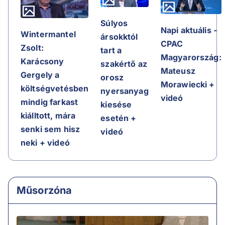
Súlyos
Napi aktuális -
Wintermantel
ársokktól
CPAC
Zsolt:
tart a
Magyarország:
Karácsony
szakértő az
Mateusz
Gergely a
orosz
Morawiecki +
költségvetésben
nyersanyag
videó
mindig farkast
kiesése
kiálltott, mára
esetén +
senki sem hisz
videó
neki + videó
Műsorzóna