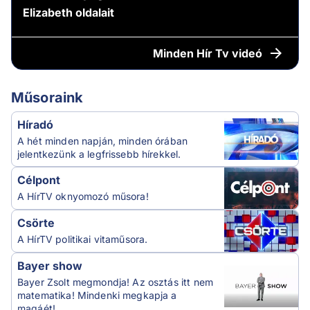
Elizabeth oldalait
Minden
Hír Tv videó
Műsoraink
Híradó
A hét minden napján, minden órában
jelentkezünk a legfrissebb hírekkel.
Célpont
A HírTV oknyomozó műsora!
Csörte
A HírTV politikai vitaműsora.
Bayer show
Bayer Zsolt megmondja! Az osztás itt nem
matematika! Mindenki megkapja a
magáét!