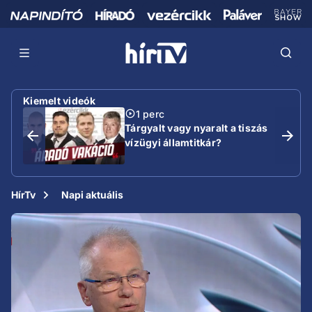
Kiemelt videók
1 perc
Tárgyalt vagy nyaralt a tiszás
vízügyi államtitkár?
HírTv
Napi aktuális