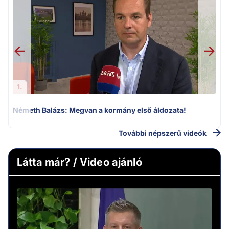
F
1.
Németh Balázs: Megvan a kormány első áldozata!
További népszerű videók
Látta már? / Video ajánló