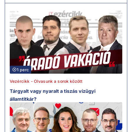
1 perc
Vezércikk - Olvasunk a sorok között
Tárgyalt vagy nyaralt a tiszás vízügyi
államtitkár?