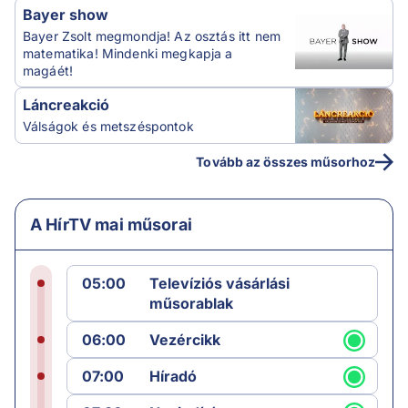
Bayer show
Bayer Zsolt megmondja! Az osztás itt nem
matematika! Mindenki megkapja a
magáét!
Láncreakció
Válságok és metszéspontok
Tovább az összes műsorhoz
A HírTV mai műsorai
05:00
Televíziós vásárlási
műsorablak
06:00
Vezércikk
07:00
Híradó