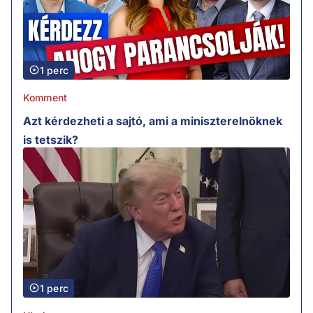
1 perc
Komment
Azt kérdezheti a sajtó, ami a miniszterelnöknek
is tetszik?
1 perc