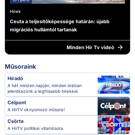
Hírek
Ceuta a teljesítőképessége határán: újabb
migrációs hullámtól tartanak
Minden
Hír Tv videó
Műsoraink
Híradó
A hét minden napján, minden órában
jelentkezünk a legfrissebb hírekkel.
Célpont
A HírTV oknyomozó műsora!
Csörte
A HírTV politikai vitaműsora.