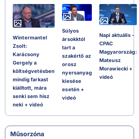
Súlyos
Napi aktuális -
Wintermantel
ársokktól
CPAC
Zsolt:
tart a
Magyarország:
Karácsony
szakértő az
Mateusz
Gergely a
orosz
Morawiecki +
költségvetésben
nyersanyag
videó
mindig farkast
kiesése
kiálltott, mára
esetén +
senki sem hisz
videó
neki + videó
Műsorzóna