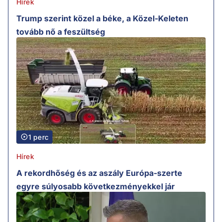
Hírek
Trump szerint közel a béke, a Közel-Keleten
tovább nő a feszültség
1 perc
Hírek
A rekordhőség és az aszály Európa-szerte
egyre súlyosabb következményekkel jár