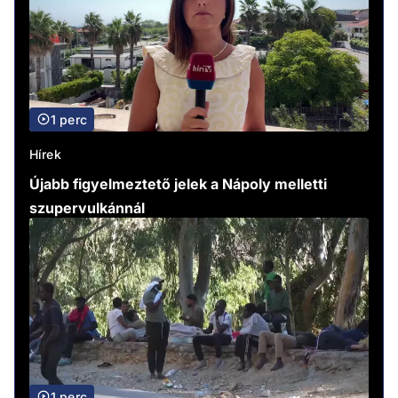
1 perc
Hírek
Újabb figyelmeztető jelek a Nápoly melletti
szupervulkánnál
1 perc