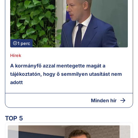
1 perc
Hírek
A kormányfő azzal mentegette magát a
tájékoztatón, hogy ő semmilyen utasítást nem
adott
Minden hír
TOP 5