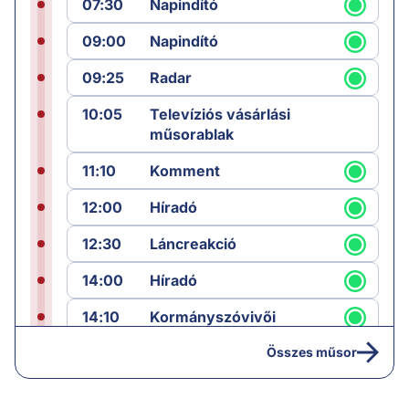
07:30
Napindító
09:00
Napindító
09:25
Radar
10:05
Televíziós vásárlási
műsorablak
11:10
Komment
12:00
Híradó
12:30
Láncreakció
14:00
Híradó
14:10
Kormányszóvivői
sajtótájékoztató
Összes műsor
16:25
Paláver