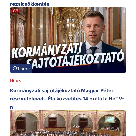
rezsicsökkentés
1 perc
Hírek
Kormányzati sajtótájékoztató Magyar Péter
részvételével – Élő közvetítés 14 órától a HírTV-
n