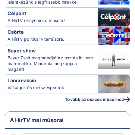
jelentkezünk a legfrissebb hírekkel.
Célpont
A HírTV oknyomozó műsora!
Csörte
A HírTV politikai vitaműsora.
Bayer show
Bayer Zsolt megmondja! Az osztás itt nem
matematika! Mindenki megkapja a
magáét!
Láncreakció
Válságok és metszéspontok
Tovább az összes műsorhoz
A HírTV mai műsorai