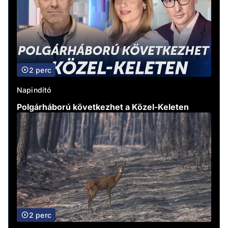
2 perc
Napindító
Polgárháború következhet a Közel-Keleten
2 perc