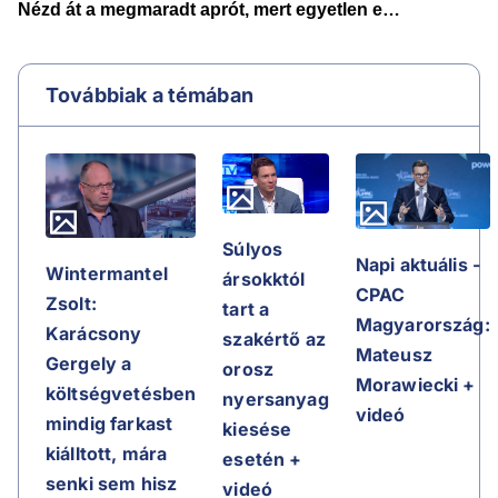
Továbbiak a témában
Súlyos
Napi aktuális -
Wintermantel
ársokktól
CPAC
Zsolt:
tart a
Magyarország:
Karácsony
szakértő az
Mateusz
Gergely a
orosz
Morawiecki +
költségvetésben
nyersanyag
videó
mindig farkast
kiesése
kiálltott, mára
esetén +
senki sem hisz
videó