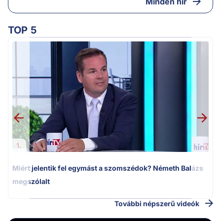
Minden hír
TOP 5
M
k
1.
Miért jelentik fel egymást a szomszédok? Németh Balázs
megszólalt
További népszerű videók