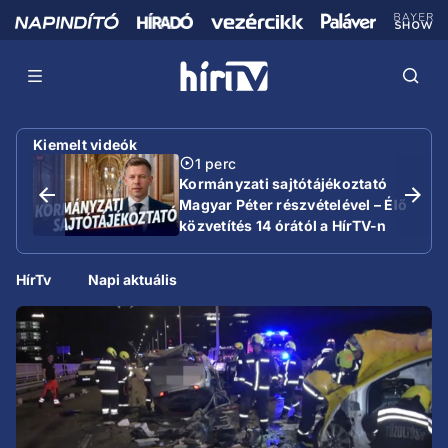
Kiemelt videók
1 perc
Kormányzati sajtótájékoztató
Magyar Péter részvételével – Élő
közvetítés 14 órától a HírTV-n
HírTv
Napi aktuális