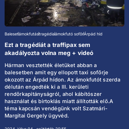
Baleset
ámokfutás
tragédia
ámokfutó sofőr
Árpád híd
Ezt a tragédiát a traffipax sem
akadályozta volna meg + videó
Hárman vesztették életüket abban a
balesetben amit egy ellopott taxi sofőrje
okozott az Árpád hídon. Az ámokfutót szerda
délután engedték ki a III. kerületi
rendőrkapitányságról, ahol kábítószer
használat és birtoklás miatt állították elő.A
téma kapcsán vendégünk volt Szatmári-
Margitai Gergely ügyvéd.
2024. július 04., csütörtök 20:55