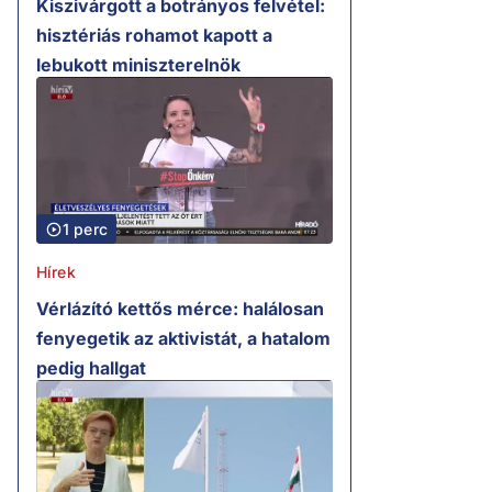
Kiszivárgott a botrányos felvétel:
hisztériás rohamot kapott a
lebukott miniszterelnök
1 perc
Hírek
Vérlázító kettős mérce: halálosan
fenyegetik az aktivistát, a hatalom
pedig hallgat