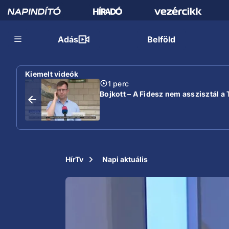
Adás
Belföld
Kiemelt videók
1 perc
Bojkott – A Fidesz nem asszisztál a 
HírTv
Napi aktuális