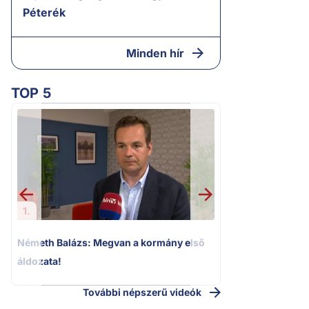
Péterék
Minden hír
TOP 5
2.
Halálos fenyegeté
Elizabeth oldalait
1.
Németh Balázs: Megvan a kormány első
áldozata!
További népszerű videók