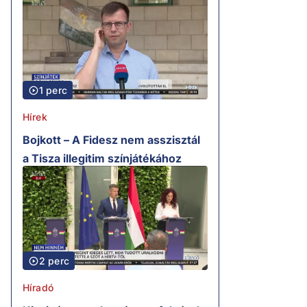
1 perc
Hírek
Bojkott – A Fidesz nem asszisztál
a Tisza illegitim színjátékához
2 perc
Híradó