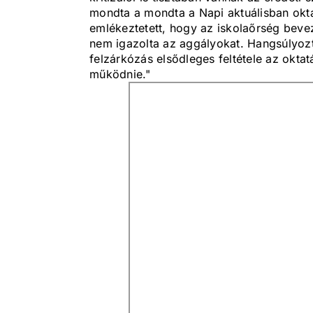
mondta a mondta a Napi aktuálisban okta
emlékeztetett, hogy az iskolaőrség bevez
nem igazolta az aggályokat. Hangsúlyozt
felzárkózás elsődleges feltétele az okta
működnie."