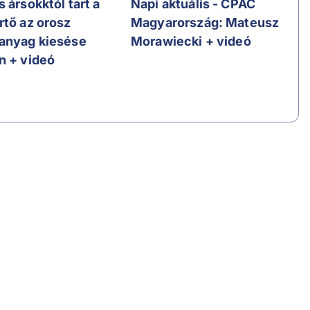
 ársokktól tart a
Napi aktuális - CPAC
rtő az orosz
Magyarország: Mateusz
anyag kiesése
Morawiecki + videó
n + videó