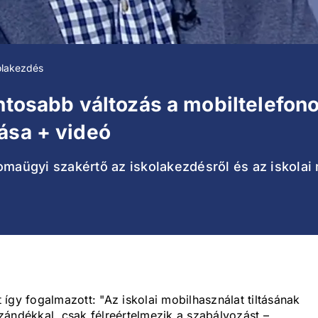
olakezdés
ntosabb változás a mobiltelefono
ása + videó
omaügyi szakértő az iskolakezdésről és az iskolai
így fogalmazott: "Az iskolai mobilhasználat tiltásának
 szándékkal, csak félreértelmezik a szabályozást –