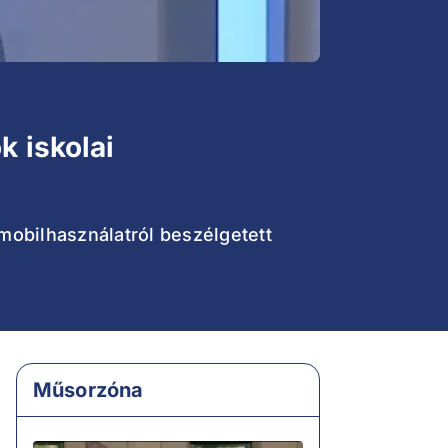
k iskolai
 mobilhasználatról beszélgetett
Műsorzóna