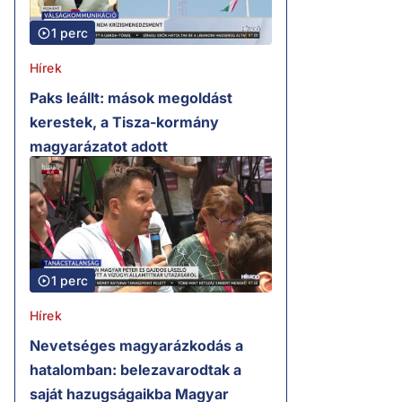
1 perc
Hírek
Paks leállt: mások megoldást
kerestek, a Tisza-kormány
magyarázatot adott
1 perc
Hírek
Nevetséges magyarázkodás a
hatalomban: belezavarodtak a
saját hazugságaikba Magyar