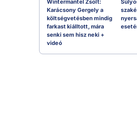
Wintermantel Zsolt:
Súlyos
Karácsony Gergely a
szaké
költségvetésben mindig
nyers
farkast kiálltott, mára
eseté
senki sem hisz neki +
videó