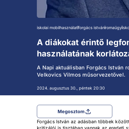
iskolai mobilhasználat
forgács istván
romaügy
isk
A diákokat érintő legfo
használatának korlátoz
A Napi aktuálisban Forgács István r
Velkovics Vilmos műsorvezetővel.
2024. augusztus 30., péntek 20:30
Megosztom
Forgács István az adásban többek között 
kritizálói is tisztában vannak az eredeti