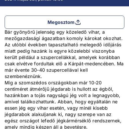
Megosztom
Bár gyönyörű jelenség egy közeledő vihar, a
mezőgazdasági ágazatban komoly károkat okozhat.
Az utóbbi években tapasztalható melegedő időjárás
miatt pedig hazánk is egyre közelebbi viszonyba
került például a szupercellákkal, amelyek korábban
csak elvétve fordultak elő a Kárpát-medencében. Ma
már évente 30-40 szupercellával kell
szembenéznünk.
Míg a szomszédos országokban már 10-20
centiméret átmérőjű jégdarab is hullott az égből,
hazánkban a tojás nagyságú jég volt a legnagyobb,
amivel találkozhattunk. Abban, hogy egyáltalán ne
essen jég egy vihar esetén, vagy minél kisebb
jégdarabok alakuljanak ki, nagy szerepe van az
egész országot lefedő jégkármérséklő rendszernek,
amely mindig készen áll a bevetésre.