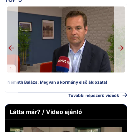
H
1.
Németh Balázs: Megvan a kormány első áldozata!
További népszerű videók
Látta már? / Video ajánló