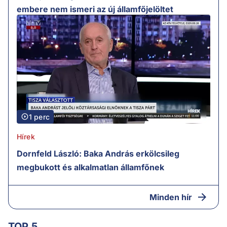
embere nem ismeri az új államfőjelöltet
1 perc
Hírek
Dornfeld László: Baka András erkölcsileg
megbukott és alkalmatlan államfőnek
Minden hír
TOP 5