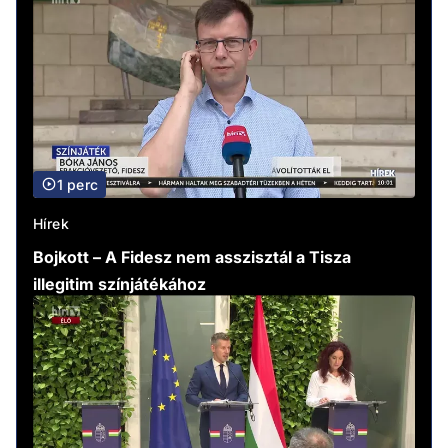
1 perc
Hírek
Bojkott – A Fidesz nem asszisztál a Tisza
illegitim színjátékához