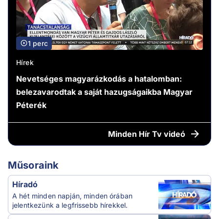
1 perc
Hírek
Nevetséges magyarázkodás a hatalomban:
belezavarodtak a saját hazugságaikba Magyar
Péterék
Minden
Hír Tv videó
Műsoraink
Híradó
A hét minden napján, minden órában
jelentkezünk a legfrissebb hírekkel.