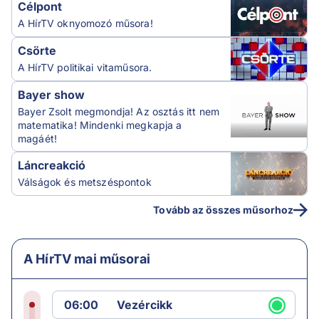
Célpont
A HírTV oknyomozó műsora!
Csörte
A HírTV politikai vitaműsora.
Bayer show
Bayer Zsolt megmondja! Az osztás itt nem
matematika! Mindenki megkapja a
magáét!
Láncreakció
Válságok és metszéspontok
Tovább az összes műsorhoz
A HírTV mai műsorai
06:00
Vezércikk