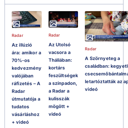
Radar
Radar
Az Utolsó
Az illúzió
Radar
vacsora a
ára: amikor a
A Szörnyeteg a
Tháliában:
70%-os
családban: kegyet
kortárs
kedvezmény
csecsemőbántalma
feszültségek
valójában
letartóztatták az a
a színpadon,
ráfizetés – A
videó
a Radar a
Radar
kulisszák
útmutatója a
mögött +
tudatos
videó
vásárláshoz
+ videó