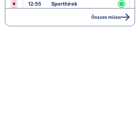
12:55
Sporthírek
13:00
Hírek
Összes műsor
13:05
Jób lázadása
14:40
Hírek
15:00
Híradó
15:30
Paláver
16:55
Hírek
17:00
Hírek
18:00
Híradó
18:30
Radar ráadás
19:00
Híradó