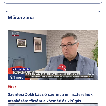
Műsorzóna
1 perc
Hírek
Szentesi Zöldi László szerint a miniszterelnök
utasítására történt a közmédiás kirúgás