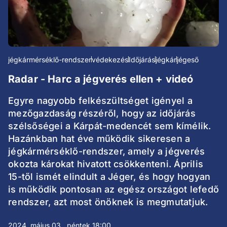
jégkármérséklő-rendszer
védekezés
Időjárás
jégkár
jégeső
Radar - Harc a jégverés ellen + videó
Egyre nagyobb felkészültséget igényel a
mezőgazdaság részéről, hogy az időjárás
szélsőségei a Kárpát-medencét sem kímélik.
Hazánkban hat éve működik sikeresen a
jégkármérséklő-rendszer, amely a jégverés
okozta károkat hivatott csökkenteni. Április
15-től ismét elindult a Jéger, és hogy hogyan
is működik pontosan az egész országot lefedő
rendszer, azt most önöknek is megmutatjuk.
2024. május 03., péntek 18:00