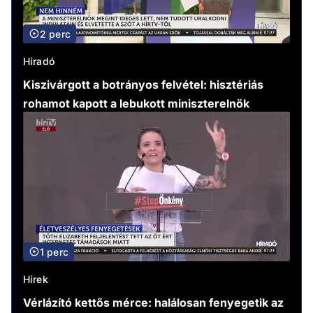
2 perc
Híradó
Kiszivárgott a botrányos felvétel: hisztériás
rohamot kapott a lebukott miniszterelnök
1 perc
Hírek
Vérlázító kettős mérce: halálosan fenyegetik az