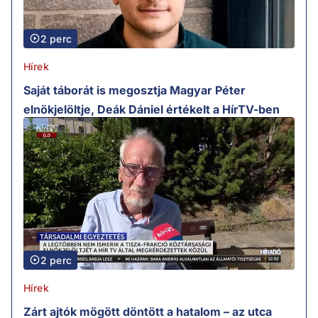
2 perc
Hírek
Saját táborát is megosztja Magyar Péter
elnökjelöltje, Deák Dániel értékelt a HírTV-ben
2 perc
Hírek
Zárt ajtók mögött döntött a hatalom – az utca