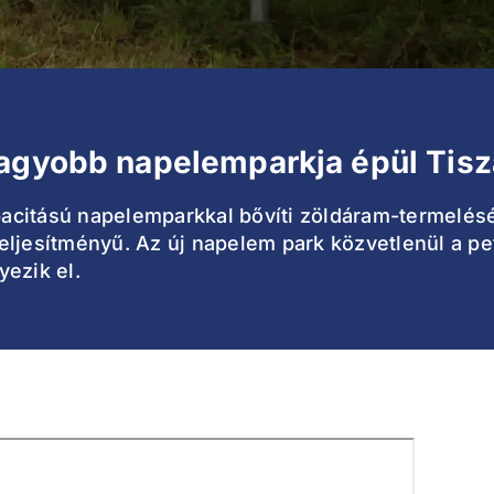
nagyobb napelemparkja épül Tisz
citású napelemparkkal bővíti zöldáram-termelését
eljesítményű. Az új napelem park közvetlenül a pe
ezik el.