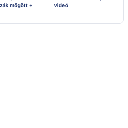
szák mögött +
videó