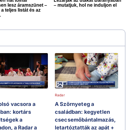
Radar
olsó vacsora a
A Szörnyeteg a
ában: kortárs
családban: kegyetlen
ltségek a
csecsemőbántalmazás,
adon, a Radar a
letartóztatták az apát +