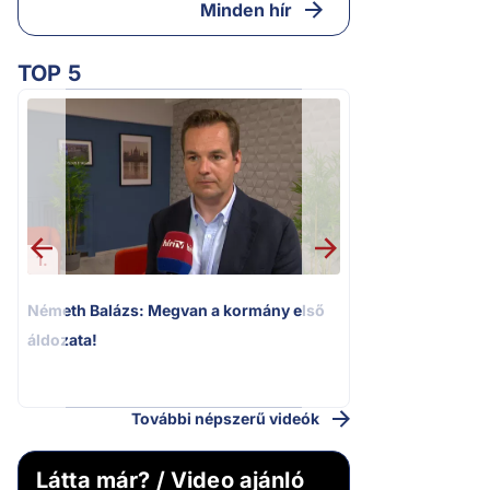
Minden hír
TOP 5
1.
2.
Németh Balázs: Megvan a kormány első
Kioktató hangne
áldozata!
Magyar Péter a vá
riportere felé
További népszerű videók
Látta már? / Video ajánló