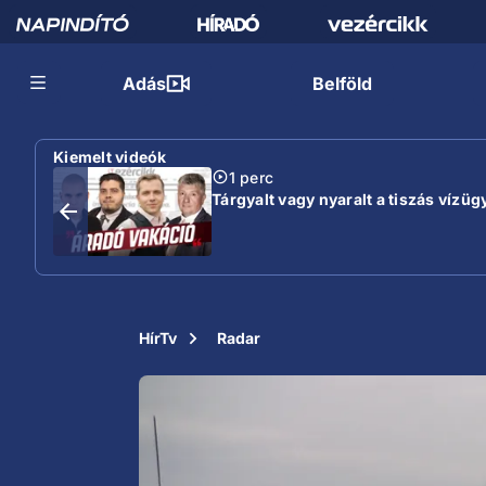
Adás
Belföld
Kiemelt videók
1 perc
Tárgyalt vagy nyaralt a tiszás vízügy
HírTv
Radar