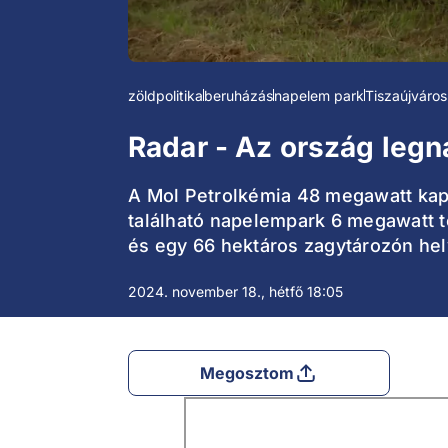
zöldpolitika
beruházás
napelem park
Tiszaújváros
Radar - Az ország leg
A Mol Petrolkémia 48 megawatt kapa
található napelempark 6 megawatt t
és egy 66 hektáros zagytározón hely
2024. november 18., hétfő 18:05
Megosztom