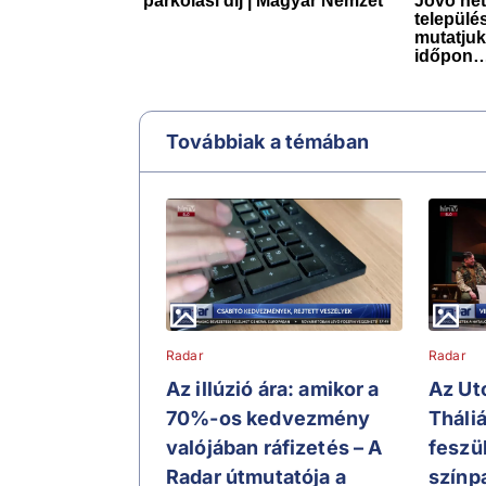
Továbbiak a témában
Radar
Radar
Az illúzió ára: amikor a
Az Ut
70%-os kedvezmény
Tháli
valójában ráfizetés – A
feszü
Radar útmutatója a
színp