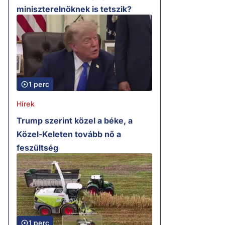
miniszterelnöknek is tetszik?
1 perc
Hírek
Trump szerint közel a béke, a
Közel-Keleten tovább nő a
feszültség
1 perc