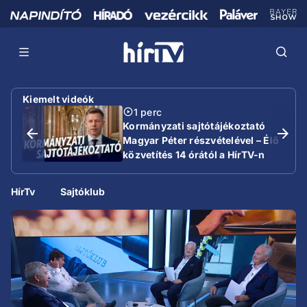
Kiemelt videók
1 perc
Kormányzati sajtótájékoztató
Magyar Péter részvételével – Élő
közvetítés 14 órától a HírTV-n
HírTv
Sajtóklub