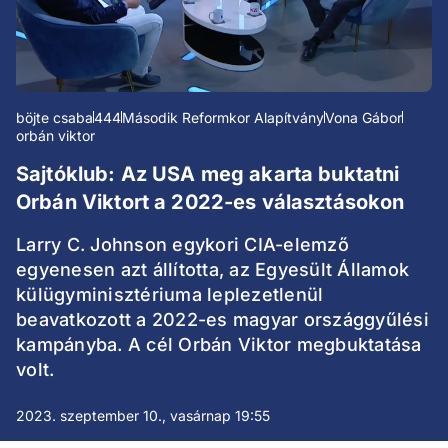
böjte csaba
444
Második Reformkor Alapítvány
Vona Gábor
orbán viktor
Sajtóklub: Az USA meg akarta buktatni
Orbán Viktort a 2022-es választásokon
Larry C. Johnson egykori CIA-elemző
egyenesen azt állította, az Egyesült Államok
külügyminisztériuma leplezetlenül
beavatkozott a 2022-es magyar országgyűlési
kampányba. A cél Orbán Viktor megbuktatása
volt.
2023. szeptember 10., vasárnap 19:55