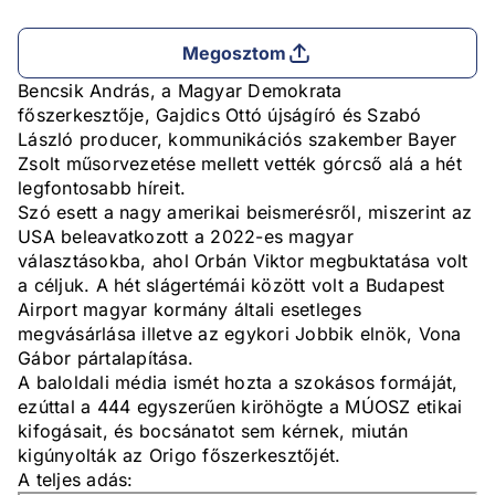
Megosztom
Bencsik András, a Magyar Demokrata
főszerkesztője, Gajdics Ottó újságíró és Szabó
László producer, kommunikációs szakember Bayer
Zsolt műsorvezetése mellett vették górcső alá a hét
legfontosabb híreit.
Szó esett a nagy amerikai beismerésről, miszerint az
USA beleavatkozott a 2022-es magyar
választásokba, ahol Orbán Viktor megbuktatása volt
a céljuk. A hét slágertémái között volt a Budapest
Airport magyar kormány általi esetleges
megvásárlása illetve az egykori Jobbik elnök, Vona
Gábor pártalapítása.
A baloldali média ismét hozta a szokásos formáját,
ezúttal a 444 egyszerűen kiröhögte a MÚOSZ etikai
kifogásait, és bocsánatot sem kérnek, miután
kigúnyolták az Origo főszerkesztőjét.
A teljes adás: