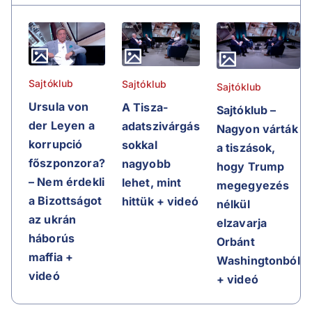
Sajtóklub
Sajtóklub
Sajtóklub
Ursula von
A Tisza-
Sajtóklub –
der Leyen a
adatszivárgás
Nagyon várták
korrupció
sokkal
a tiszások,
főszponzora?
nagyobb
hogy Trump
– Nem érdekli
lehet, mint
megegyezés
a Bizottságot
hittük + videó
nélkül
az ukrán
elzavarja
háborús
Orbánt
maffia +
Washingtonból
videó
+ videó