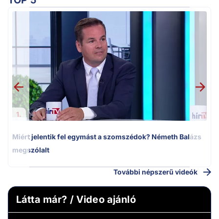
TOP 5
M
k
1.
Miért jelentik fel egymást a szomszédok? Németh Balázs
megszólalt
További népszerű videók
Látta már? / Video ajánló