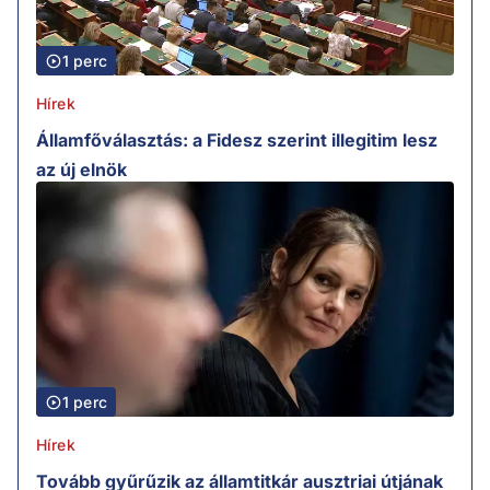
1 perc
Hírek
Államfőválasztás: a Fidesz szerint illegitim lesz
az új elnök
1 perc
Hírek
Tovább gyűrűzik az államtitkár ausztriai útjának