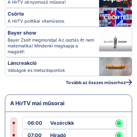
A HírTV oknyomozó műsora!
Csörte
A HírTV politikai vitaműsora.
Bayer show
Bayer Zsolt megmondja! Az osztás itt nem
matematika! Mindenki megkapja a
magáét!
Láncreakció
Válságok és metszéspontok
Tovább az összes műsorhoz
A HírTV mai műsorai
06:00
Vezércikk
07:00
Híradó