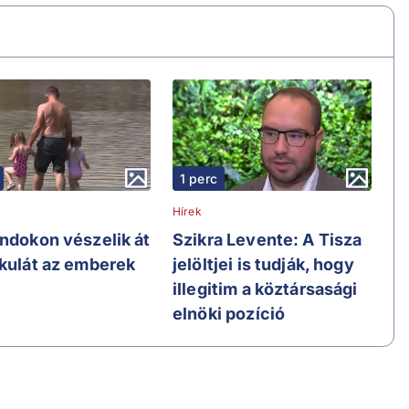
1 perc
Hírek
andokon vészelik át
Szikra Levente: A Tisza
ikulát az emberek
jelöltjei is tudják, hogy
illegitim a köztársasági
elnöki pozíció