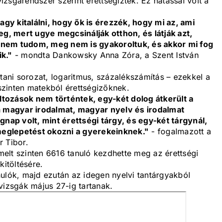
vizsgarendszer szerint érettségiztek. Ez hatással volt a
vagy kitalálni, hogy ők is érezzék, hogy mi az, ami
eg, mert ugye megcsinálják otthon, és látják azt,
 nem tudom, meg nem is gyakoroltuk, és akkor mi fog
k."
- mondta Dankowsky Anna Zóra, a Szent István
ni sorozat, logaritmus, százalékszámítás – ezekkel a
zinten matekból érettségizőknek.
tozások nem történtek, egy-két dolog átkerült a
 a magyar irodalmat, magyar nyelv és irodalmat
gnap volt, mint érettségi tárgy, és egy-két tárgynál,
eglepetést okozni a gyerekeinknek."
- fogalmazott a
r Tibor.
elt szinten 6616 tanuló kezdhette meg az érettségi
kitöltésére.
ulók, majd ezután az idegen nyelvi tantárgyakból
vizsgák május 27-ig tartanak.