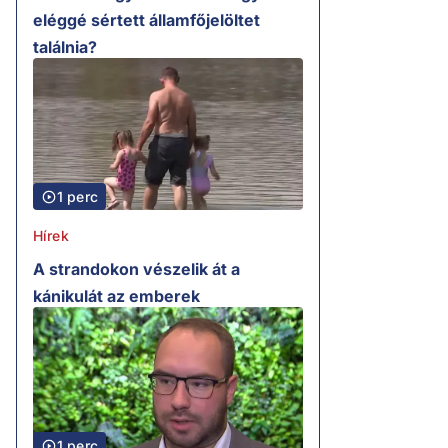
eléggé sértett államfőjelöltet
találnia?
1 perc
Hírek
A strandokon vészelik át a
kánikulát az emberek
1 perc