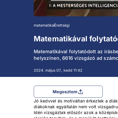
matematika
Érettségi
Matematikával folytató
Matematikával folytatódott az írásb
helyszínen, 6616 vizsgázó ad számo
2024. május 07., kedd 11:42
Megosztom
Jó kedvvel és motiváltan érkeztek a diá
diákoknak egyáltalán nem volt vizsgadru
Idén vizsgáztak először azok a középisk