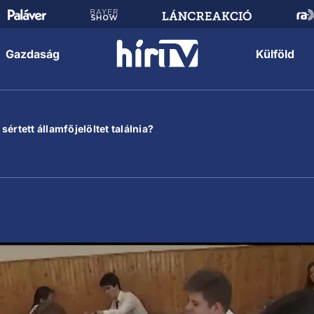
Gazdaság
Külföld
értett államfőjelöltet találnia?