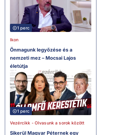
1 perc
Ikon
Önmagunk legyőzése és a
nemzeti mez – Mocsai Lajos
életútja
1 perc
Vezércikk - Olvasunk a sorok között
Sikerül Magyar Péternek egy