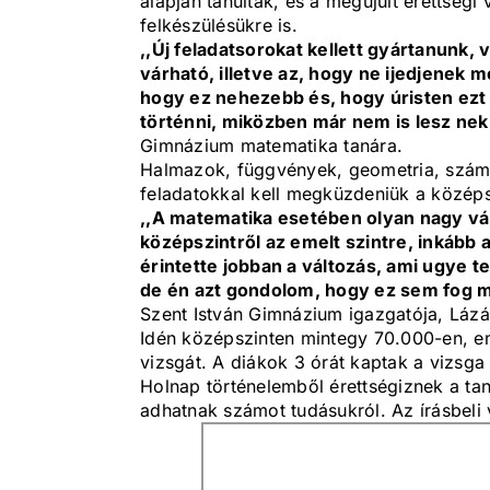
alapján tanultak, és a megújult érettségi 
felkészülésükre is.
,,Új feladatsorokat kellett gyártanunk, 
várható, illetve az, hogy ne ijedjenek m
hogy ez nehezebb és, hogy úristen ezt
történni, miközben már nem is lesz neki
Gimnázium matematika tanára.
Halmazok, függvények, geometria, számta
feladatokkal kell megküzdeniük a középs
,,A matematika esetében olyan nagy vál
középszintről az emelt szintre, inkább
érintette jobban a változás, ami ugye te
de én azt gondolom, hogy ez sem fog m
Szent István Gimnázium igazgatója, Lázá
Idén középszinten mintegy 70.000-en, em
vizsgát. A diákok 3 órát kaptak a vizsga 
Holnap történelemből érettségiznek a tan
adhatnak számot tudásukról. Az írásbeli 