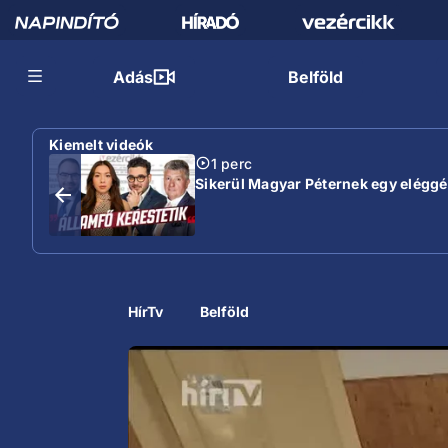
Adás
Belföld
Kiemelt videók
1 perc
Sikerül Magyar Péternek egy eléggé s
HírTv
Belföld