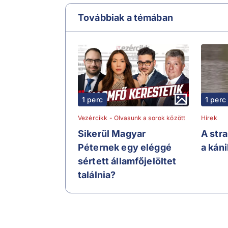
Továbbiak a témában
1 perc
1 perc
Vezércikk - Olvasunk a sorok között
Hírek
Sikerül Magyar
A str
Péternek egy eléggé
a kán
sértett államfőjelöltet
találnia?