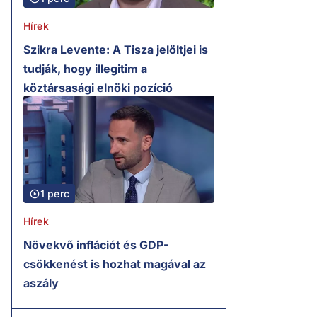
Hírek
Szikra Levente: A Tisza jelöltjei is
tudják, hogy illegitim a
köztársasági elnöki pozíció
1 perc
Hírek
Növekvő inflációt és GDP-
csökkenést is hozhat magával az
aszály