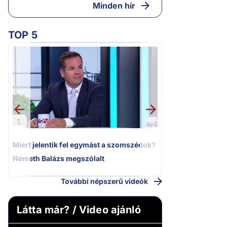
Minden hír
TOP 5
2.
Moszkvai gyomros
sajtó nyíltan kin
politizálást
1.
Miért jelentik fel egymást a szomszédok?
Németh Balázs megszólalt
További népszerű videók
Látta már? / Video ajánló