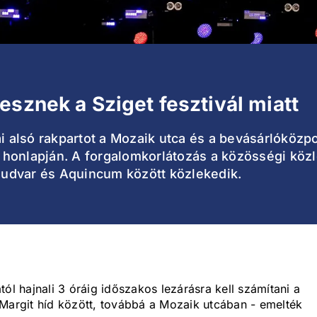
esznek a Sziget fesztivál miatt
ai alsó rakpartot a Mozaik utca és a bevásárlóközpo
 a honlapján. A forgalomkorlátozás a közösségi közl
yaudvar és Aquincum között közlekedik.
ól hajnali 3 óráig időszakos lezárásra kell számítani a
 Margit híd között, továbbá a Mozaik utcában - emelték