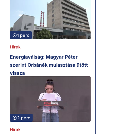
1 perc
Hírek
Energiaválság: Magyar Péter
szerint Orbánék mulasztása ütött
vissza
2 perc
Hírek