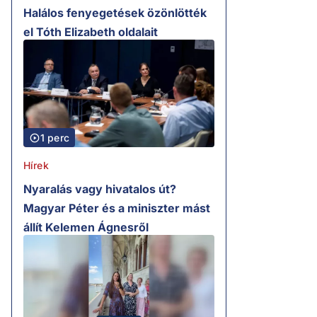
Halálos fenyegetések özönlötték
el Tóth Elizabeth oldalait
1 perc
Hírek
Nyaralás vagy hivatalos út?
Magyar Péter és a miniszter mást
állít Kelemen Ágnesről