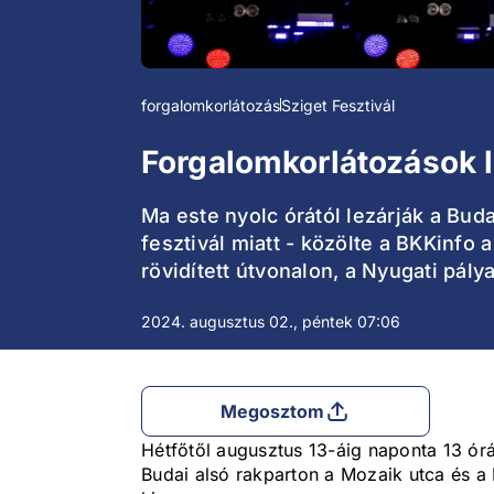
forgalomkorlátozás
Sziget Fesztivál
Forgalomkorlátozások l
Ma este nyolc órától lezárják a Bud
fesztivál miatt - közölte a BKKinfo
rövidített útvonalon, a Nyugati pál
2024. augusztus 02., péntek 07:06
Megosztom
Hétfőtől augusztus 13-áig naponta 13 órát
Budai alsó rakparton a Mozaik utca és a