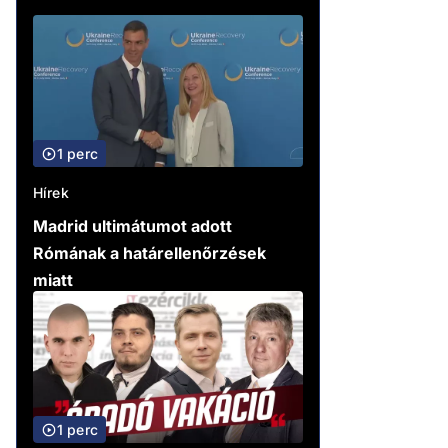
1 perc
Hírek
Madrid ultimátumot adott
Rómának a határellenőrzések
miatt
1 perc