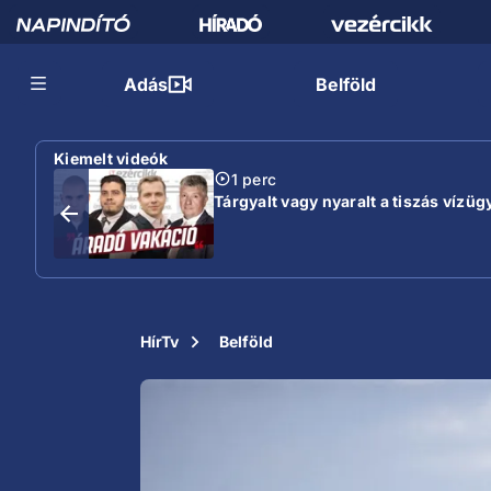
Adás
Belföld
Kiemelt videók
1 perc
Tárgyalt vagy nyaralt a tiszás vízügy
HírTv
Belföld