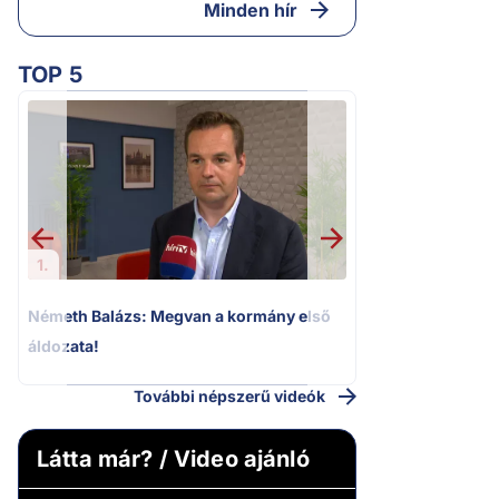
Minden hír
TOP 5
2.
Kioktató hangne
Magyar Péter a vá
riportere felé
1.
Németh Balázs: Megvan a kormány első
áldozata!
További népszerű videók
Látta már? / Video ajánló