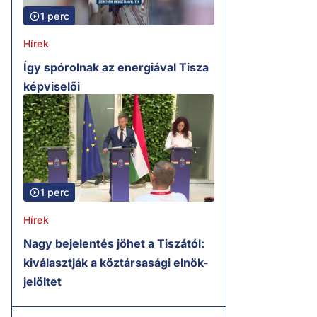
1 perc
Hírek
Így spórolnak az energiával Tisza
képviselői
1 perc
Hírek
Nagy bejelentés jöhet a Tiszától:
kiválasztják a köztársasági elnök-
jelöltet