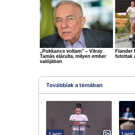
Továbbiak a témában
2 perc
1 perc