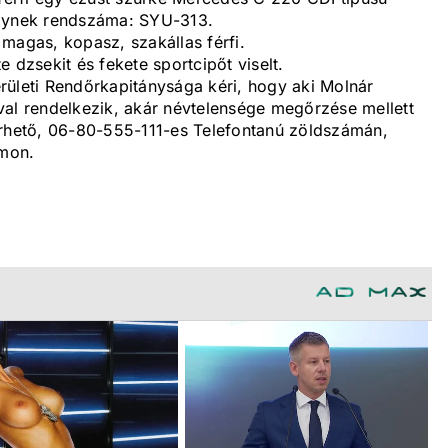
elynek rendszáma: SYU-313.
magas, kopasz, szakállas férfi.
 dzsekit és fekete sportcipőt viselt.
rületi Rendőrkapitánysága kéri, hogy aki Molnár
val rendelkezik, akár névtelensége megőrzése mellett
érhető, 06-80-555-111-es Telefontanú zöldszámán,
mon. ​