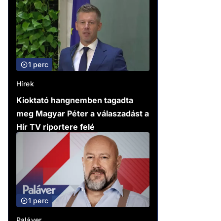
1 perc
Hírek
Kioktató hangnemben tagadta
meg Magyar Péter a válaszadást a
Hír TV riportere felé
1 perc
Paláver