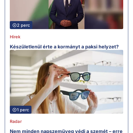
2 perc
Hírek
Készületlenül érte a kormányt a paksi helyzet?
1 perc
Radar
Nem minden napszemüveg védi a szemét – erre