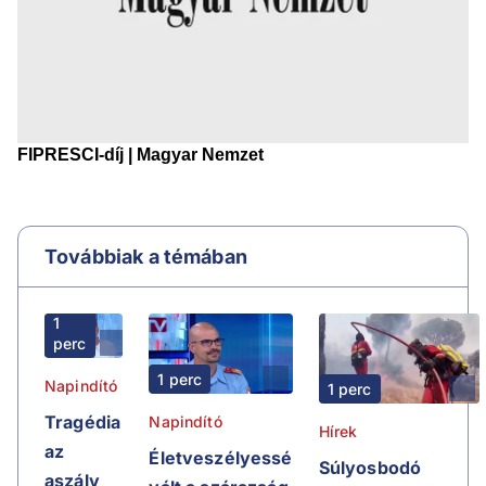
Továbbiak a témában
1
perc
1 perc
Napindító
1 perc
Tragédia
Napindító
Hírek
az
Életveszélyessé
Súlyosbodó
aszály