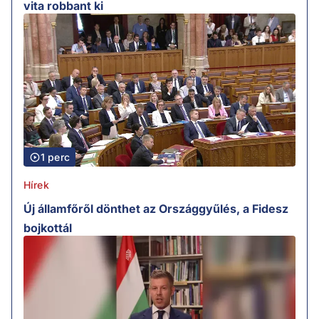
vita robbant ki
1 perc
Hírek
Új államfőről dönthet az Országgyűlés, a Fidesz
bojkottál