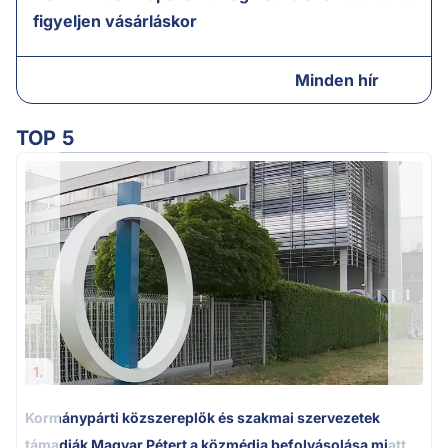
figyeljen vásárláskor
Minden hír
TOP 5
1.
Kormánypárti közszereplők és szakmai szervezetek
támadják Magyar Pétert a közmédia befolyásolása miatt