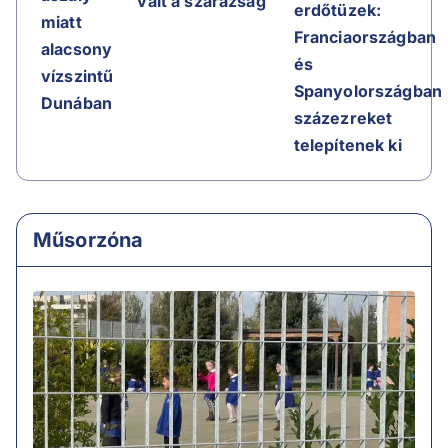
vált a szárazság
erdőtüzek:
miatt
Franciaországban
alacsony
és
vízszintű
Spanyolországban
Dunában
százezreket
telepítenek ki
Műsorzóna