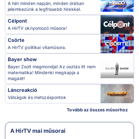
A hét minden napján, minden órában
jelentkezünk a legfrissebb hírekkel.
Célpont
A HírTV oknyomozó műsora!
Csörte
A HírTV politikai vitaműsora.
Bayer show
Bayer Zsolt megmondja! Az osztás itt nem
matematika! Mindenki megkapja a
magáét!
Láncreakció
Válságok és metszéspontok
Tovább az összes műsorhoz
A HírTV mai műsorai