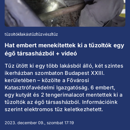
tűzoltók
lakástűz
tűzvész
tűz
Hat embert menekítettek ki a tűzoltók egy
égő társasházból + videó
Tűz ütött ki egy több lakásból álló, két szintes
ikerházban szombaton Budapest XXIII.
kerületében – közölte a Fővárosi
Katasztrófavédelmi Igazgatóság. 6 embert,
egy kutyát és 2 tengerimalacot mentettek ki a
tűzoltók az égő társasházból. Információink
szerint elektromos tűz keletkezhetett.
2023. december 09., szombat 17:19