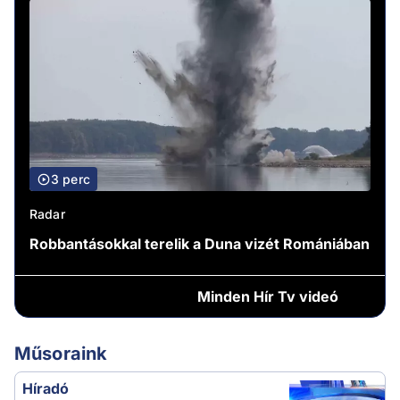
3 perc
Radar
Robbantásokkal terelik a Duna vizét Romániában
Minden
Hír Tv videó
Műsoraink
Híradó