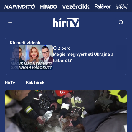
Kiemelt videók
2 perc
Mégis megnyerheti Ukrajna a
háborút?
HírTv
Kék hírek