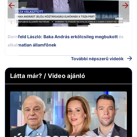
1.
Dornfeld László: Baka András erkölcsileg megbukott és
alkalmatlan államfőnek
További népszerű videók
Látta már? / Video ajánló