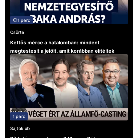
1 perc
Csörte
Kettős mérce a hatalomban: mindent
megtestesít a jelölt, amit korábban elítéltek
1 perc
Sajtóklub