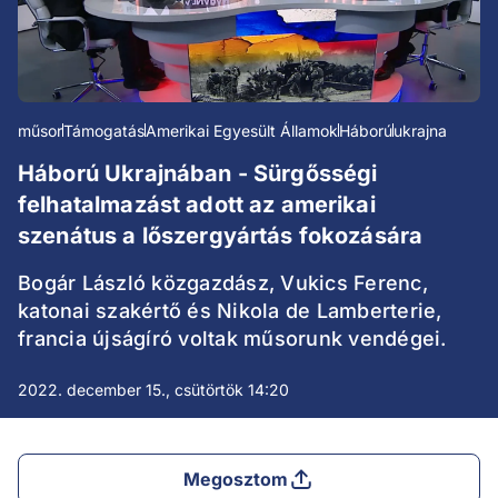
műsor
Támogatás
Amerikai Egyesült Államok
Háború
ukrajna
Háború Ukrajnában - Sürgősségi
felhatalmazást adott az amerikai
szenátus a lőszergyártás fokozására
Bogár László közgazdász, Vukics Ferenc,
katonai szakértő és Nikola de Lamberterie,
francia újságíró voltak műsorunk vendégei.
2022. december 15., csütörtök 14:20
Megosztom