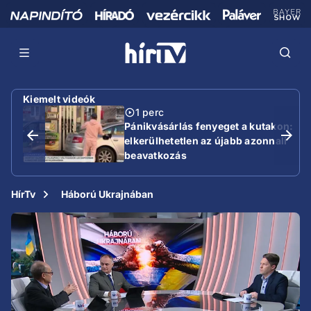
Kiemelt videók
1 perc
Pánikvásárlás fenyeget a kutakon:
elkerülhetetlen az újabb azonnali
beavatkozás
HírTv
Háború Ukrajnában