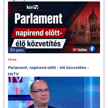
1 perc
Hírek
Parlament, napirend előtt - élő közvetítés -
HírTV