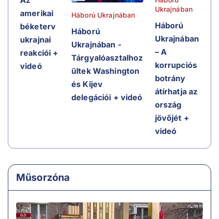
Az
Ukrajnában
amerikai
Háború Ukrajnában
Háború
béketerv
Háború
Ukrajnában
ukrajnai
Ukrajnában -
– A
reakciói +
Tárgyalóasztalhoz
korrupciós
videó
ültek Washington
botrány
és Kijev
átírhatja az
delegációi + videó
ország
jövőjét +
videó
Műsorzóna