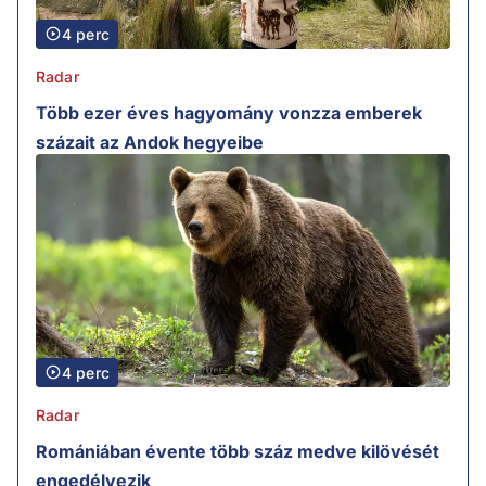
4 perc
Radar
Több ezer éves hagyomány vonzza emberek
százait az Andok hegyeibe
4 perc
Radar
Romániában évente több száz medve kilövését
engedélyezik