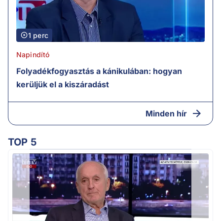
1 perc
Napindító
Folyadékfogyasztás a kánikulában: hogyan
kerüljük el a kiszáradást
Minden hír
TOP 5
K
k