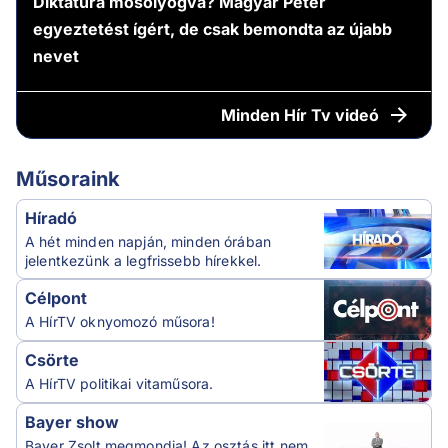
Diktatúra mosolyogva? Magyar Péter
egyeztetést ígért, de csak bemondta az újabb
nevet
Minden
Hír Tv videó
Műsoraink
Híradó
A hét minden napján, minden órában
jelentkezünk a legfrissebb hírekkel.
Célpont
A HírTV oknyomozó műsora!
Csörte
A HírTV politikai vitaműsora.
Bayer show
Bayer Zsolt megmondja! Az osztás itt nem