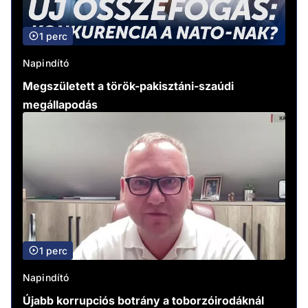
1 perc
Napindító
Megszületett a török-pakisztáni-szaúdi
megállapodás
1 perc
Napindító
Újabb korrupciós botrány a toborzóirodáknál