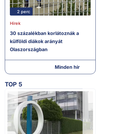
2 perc
Hírek
30 százalékban korlátoznák a
külföldi diákok arányát
Olaszországban
Minden hír
TOP 5
2.
Kétségbeesett ca
Polgár Judit és 
volt főbíró a me