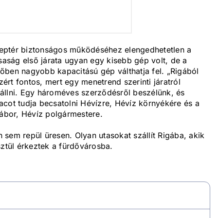
eptér biztonságos működéséhez elengedhetetlen a
rsaság első járata ugyan egy kisebb gép volt, de a
őben nagyobb kapacitású gép válthatja fel. „Rigából
rt fontos, mert egy menetrend szerinti járatról
állni. Egy hároméves szerződésről beszélünk, és
acot tudja becsatolni Hévízre, Hévíz környékére és a
Gábor, Hévíz polgármestere.
on sem repül üresen. Olyan utasokat szállít Rigába, akik
tül érkeztek a fürdővárosba.