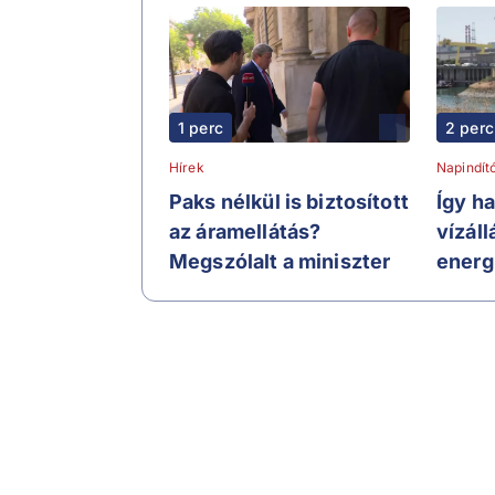
1 perc
2 perc
Hírek
Napindít
Paks nélkül is biztosított
Így h
az áramellátás?
vízál
Megszólalt a miniszter
energ