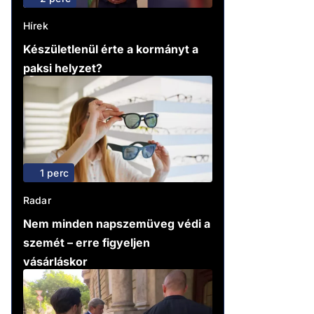
Hírek
Készületlenül érte a kormányt a
paksi helyzet?
1 perc
Radar
Nem minden napszemüveg védi a
szemét – erre figyeljen
vásárláskor