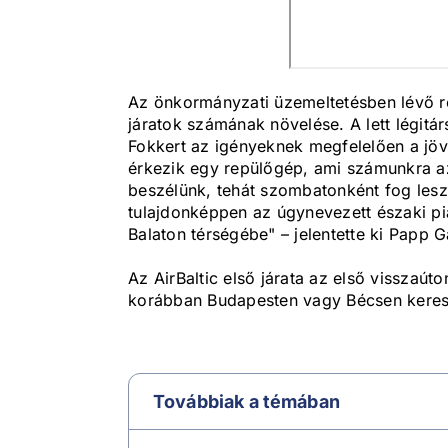
Az önkormányzati üzemeltetésben lévő r
járatok számának növelése. A lett légitá
Fokkert az igényeknek megfelelően a jöv
érkezik egy repülőgép, ami számunkra azé
beszélünk, tehát szombatonként fog lesz
tulajdonképpen az úgynevezett északi pi
Balaton térségébe" – jelentette ki Papp 
Az AirBaltic első járata az első visszaút
korábban Budapesten vagy Bécsen keresz
Továbbiak a témában