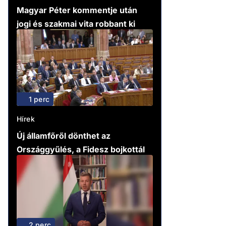
Magyar Péter kommentje után
jogi és szakmai vita robbant ki
1 perc
Hírek
Új államfőről dönthet az
Országgyűlés, a Fidesz bojkottál
2 perc