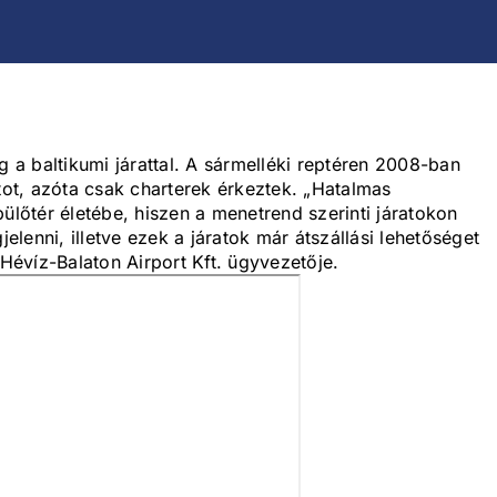
g a baltikumi járattal. A sármelléki reptéren 2008-ban
atot, azóta csak charterek érkeztek. „Hatalmas
ülőtér életébe, hiszen a menetrend szerinti járatokon
lenni, illetve ezek a járatok már átszállási lehetőséget
 Hévíz-Balaton Airport Kft. ügyvezetője.