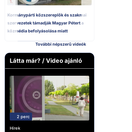
1.
Kormánypárti közszereplők és szakmai
szervezetek támadják Magyar Pétert a
közmédia befolyásolása miatt
További népszerű videók
Látta már? / Video ajánló
2 perc
Hírek