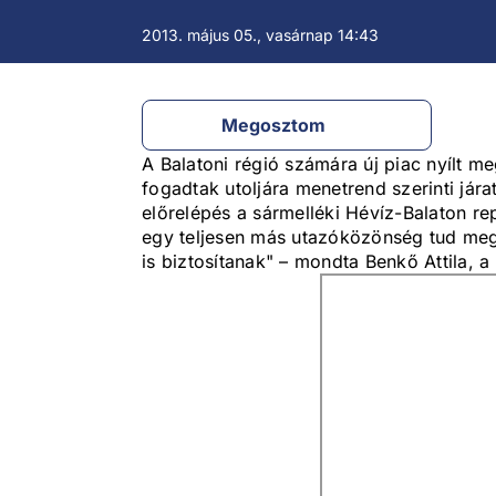
2013. május 05., vasárnap 14:43
Megosztom
A Balatoni régió számára új piac nyílt me
fogadtak utoljára menetrend szerinti jár
előrelépés a sármelléki Hévíz-Balaton rep
egy teljesen más utazóközönség tud megje
is biztosítanak" – mondta Benkő Attila, a