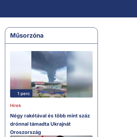
Műsorzóna
1 perc
Hírek
Négy rakétával és több mint száz
drónnal támadta Ukrajnát
Oroszország