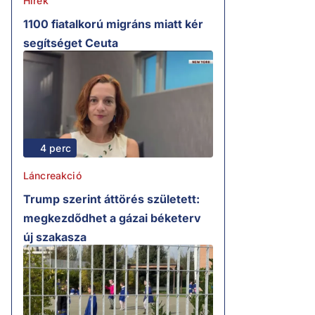
Hírek
1100 fiatalkorú migráns miatt kér
segítséget Ceuta
4 perc
Láncreakció
Trump szerint áttörés született:
megkezdődhet a gázai béketerv
új szakasza