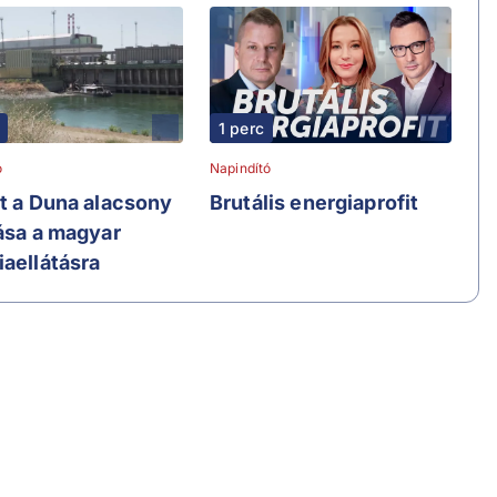
1 perc
ó
Napindító
at a Duna alacsony
Brutális energiaprofit
lása a magyar
iaellátásra