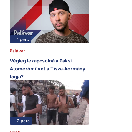
1 perc
Paláver
Végleg lekapcsolná a Paksi
Atomerőművet a Tisza-kormány
tagja?
2 perc