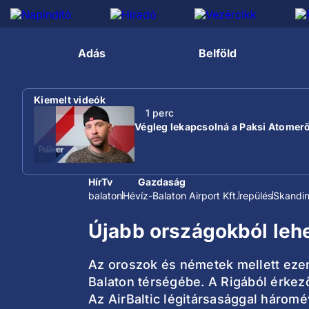
Adás
Belföld
Kiemelt videók
1 perc
Végleg lekapcsolná a Paksi Atomer
HírTv
Gazdaság
balaton
Hévíz-Balaton Airport Kft.
repülés
Skandin
Újabb országokból lehe
Az oroszok és németek mellett ezent
Balaton térségébe. A Rigából érkező
Az AirBaltic légitársasággal háromé