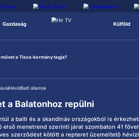
Gazdaság
Külföld
őművet a Tisza-kormány tagja?
ávia
Hévíz
Balti államok
t a Balatonhoz repülni
úl a balti és a skandináv országokból is érkezhetn
 első menetrend szerinti járat szombaton 41 fővel 
ves szerződést kötött a repteret üzemeltető hévíz