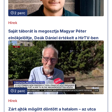
2 perc
Hírek
Saját táborát is megosztja Magyar Péter
elnökjelöltje, Deák Dániel értékelt a HírTV-ben
2 perc
Hírek
Zárt ajtók mögött döntött a hatalom – az utca