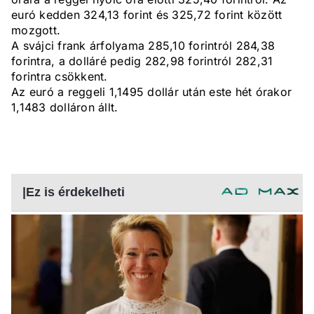
euró kedden 324,13 forint és 325,72 forint között
mozgott.
A svájci frank árfolyama 285,10 forintról 284,38
forintra, a dolláré pedig 282,98 forintról 282,31
forintra csökkent.
Az euró a reggeli 1,1495 dollár után este hét órakor
1,1483 dolláron állt.