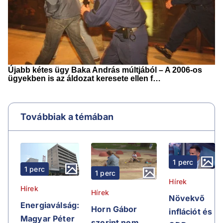
Továbbiak a témában
1 perc
1 perc
1 perc
Hírek
Hírek
Hírek
Növekvő
Energiaválság:
Horn Gábor
inflációt és
Magyar Péter
szerint nem