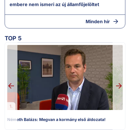
embere nem ismeri az új államfőjelöltet
Minden hír
TOP 5
H
1.
Németh Balázs: Megvan a kormány első áldozata!