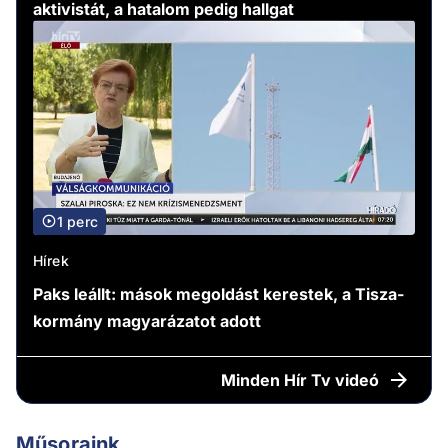
aktivistát, a hatalom pedig hallgat
1 perc
Hírek
Paks leállt: mások megoldást kerestek, a Tisza-
kormány magyarázatot adott
Minden
Hír Tv videó
Műsoraink