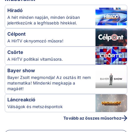
Híradó
A hét minden napján, minden órában
jelentkezünk a legfrissebb hírekkel.
Célpont
A HírTV oknyomozó műsora!
Csörte
A HírTV politikai vitaműsora.
Bayer show
Bayer Zsolt megmondja! Az osztás itt nem
matematika! Mindenki megkapja a
magáét!
Láncreakció
Válságok és metszéspontok
Tovább az összes műsorhoz