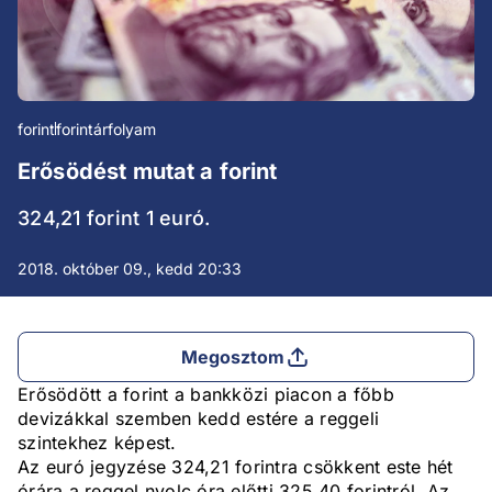
forint
forintárfolyam
Erősödést mutat a forint
324,21 forint 1 euró.
2018. október 09., kedd 20:33
Megosztom
Erősödött a forint a bankközi piacon a főbb
devizákkal szemben kedd estére a reggeli
szintekhez képest.
Az euró jegyzése 324,21 forintra csökkent este hét
órára a reggel nyolc óra előtti 325,40 forintról. Az