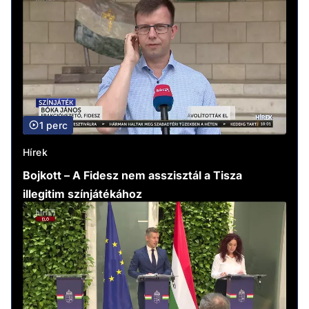
1 perc
Hírek
Bojkott – A Fidesz nem asszisztál a Tisza
illegitim színjátékához