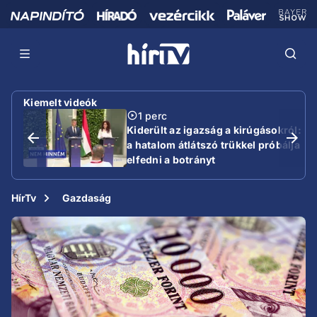
Kiemelt videók
1 perc
Kiderült az igazság a kirúgásokról:
a hatalom átlátszó trükkel próbálja
elfedni a botrányt
HírTv
Gazdaság