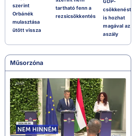
GDP-
szerint
tartható fenn a
csökkenést
Orbánék
rezsicsökkentés
is hozhat
mulasztása
magával az
ütött vissza
aszály
Műsorzóna