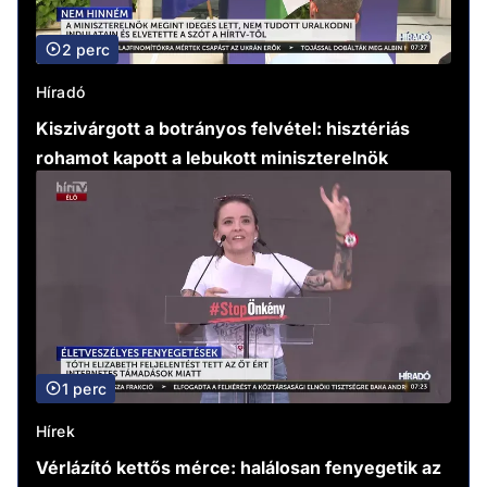
2 perc
Híradó
Kiszivárgott a botrányos felvétel: hisztériás
rohamot kapott a lebukott miniszterelnök
1 perc
Hírek
Vérlázító kettős mérce: halálosan fenyegetik az