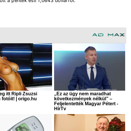
tt a péntek esti 1,0643 dollárról.