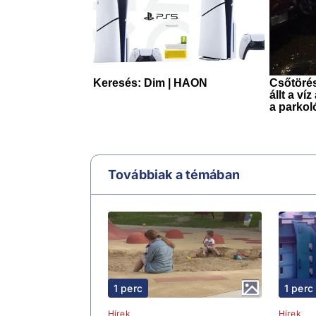
Továbbiak a témában
1 perc
1 perc
Hírek
Hírek