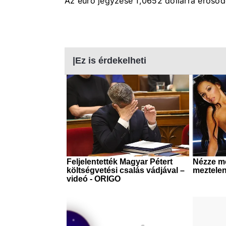
Az euró jegyzése 1,0652 dollárra erősödö