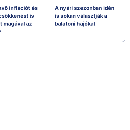
vő inflációt és
A nyári szezonban idén
sökkenést is
is sokan választják a
t magával az
balatoni hajókat
y