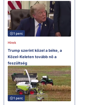
1 perc
Hírek
Trump szerint közel a béke, a
Közel-Keleten tovább nő a
feszültség
1 perc