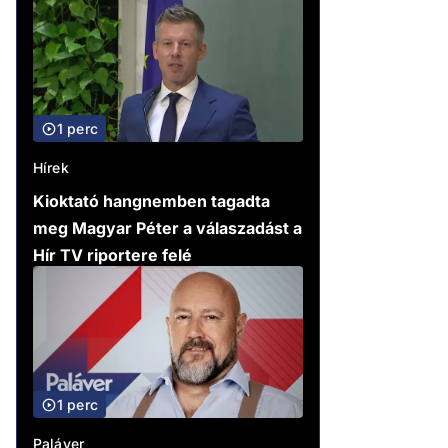
1 perc
Hírek
Kioktató hangnemben tagadta
meg Magyar Péter a válaszadást a
Hír TV riportere felé
1 perc
Paláver