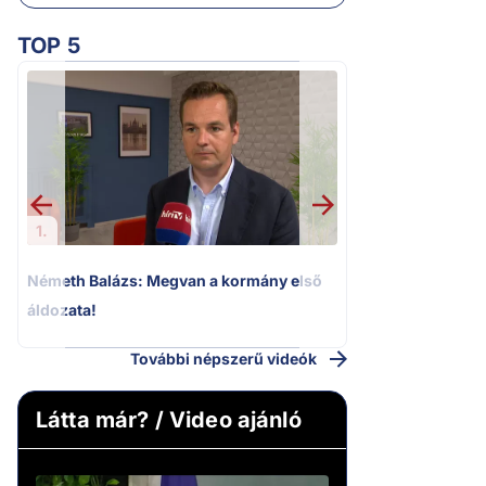
TOP 5
2.
„Ez az ügy nem 
következmények né
Magyar Pétert
1.
Németh Balázs: Megvan a kormány első
áldozata!
További népszerű videók
Látta már? / Video ajánló