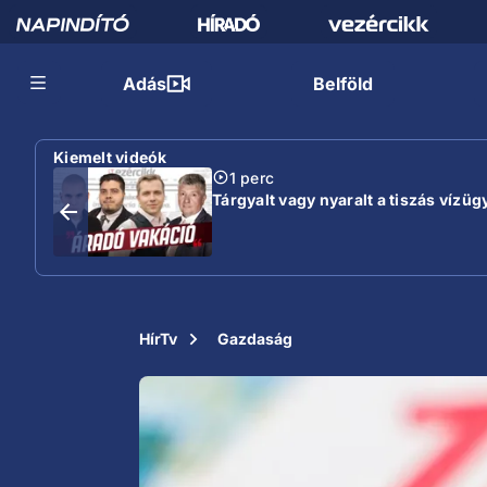
Adás
Belföld
Kiemelt videók
1 perc
Tárgyalt vagy nyaralt a tiszás vízügy
HírTv
Gazdaság