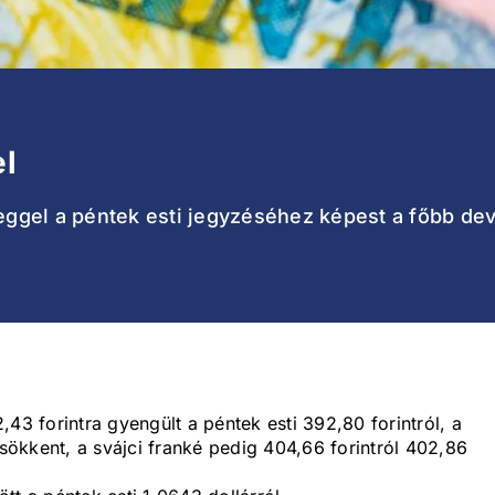
el
 reggel a péntek esti jegyzéséhez képest a főbb d
43 forintra gyengült a péntek esti 392,80 forintról, a
csökkent, a svájci franké pedig 404,66 forintról 402,86