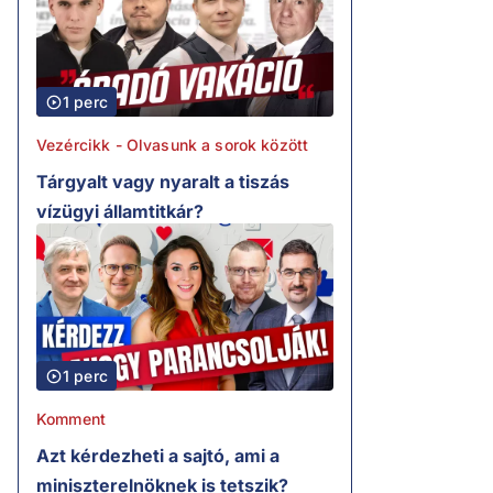
1 perc
Vezércikk - Olvasunk a sorok között
Tárgyalt vagy nyaralt a tiszás
vízügyi államtitkár?
1 perc
Komment
Azt kérdezheti a sajtó, ami a
miniszterelnöknek is tetszik?