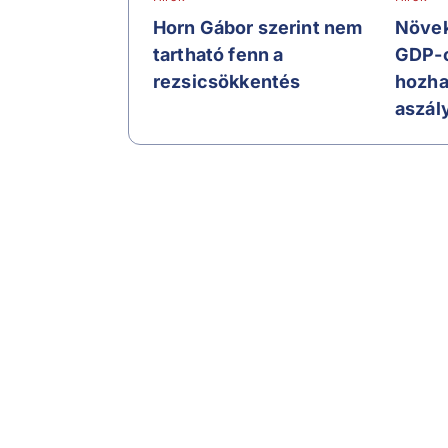
Horn Gábor szerint nem
Növek
tartható fenn a
GDP-c
rezsicsökkentés
hozha
aszál