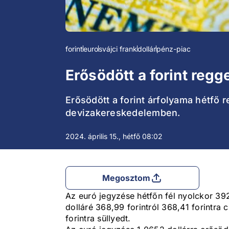
forint
euro
svájci frank
dollár
pénz-piac
Erősödött a forint regg
Erősödött a forint árfolyama hétfő
devizakereskedelemben.
2024. április 15., hétfő 08:02
Megosztom
Az euró jegyzése hétfőn fél nyolckor 392,
dolláré 368,99 forintról 368,41 forintra 
forintra süllyedt.