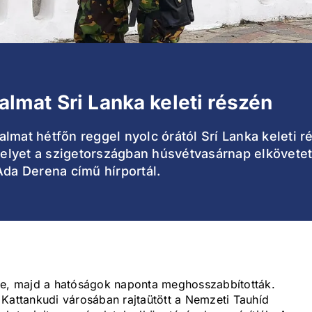
ilalmat Sri Lanka keleti részén
ilalmat hétfőn reggel nyolc órától Srí Lanka kelet
lyet a szigetországban húsvétvasárnap elkövetet
Ada Derena című hírportál.
ék be, majd a hatóságok naponta meghosszabbították.
 Kattankudi városában rajtaütött a Nemzeti Tauhíd