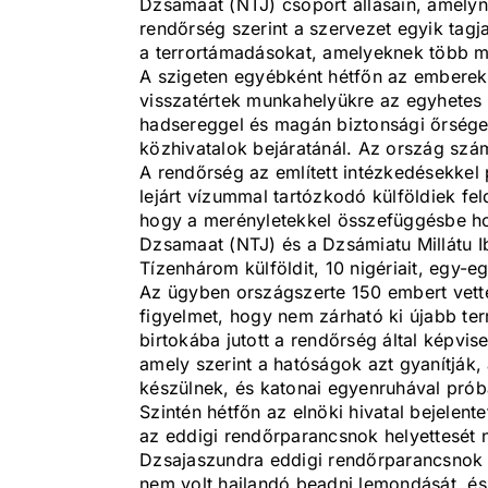
Dzsamaat (NTJ) csoport állásain, amelyne
rendőrség szerint a szervezet egyik tagja
a terrortámadásokat, amelyeknek több min
A szigeten egyébként hétfőn az emberek 
visszatértek munkahelyükre az egyhetes
hadsereggel és magán biztonsági őrségek
közhivatalok bejáratánál. Az ország szá
A rendőrség az említett intézkedésekkel
lejárt vízummal tartózkodó külföldiek fel
hogy a merényletekkel összefüggésbe hoz
Dzsamaat (NTJ) és a Dzsámiatu Millátu Ib
Tízenhárom külföldit, 10 nigériait, egy-egy 
Az ügyben országszerte 150 embert vettek
figyelmet, hogy nem zárható ki újabb te
birtokába jutott a rendőrség által képvis
amely szerint a hatóságok azt gyanítják,
készülnek, és katonai egyenruhával prób
Szintén hétfőn az elnöki hivatal bejelent
az eddigi rendőrparancsnok helyettesét 
Dzsajaszundra eddigi rendőrparancsnok n
nem volt hajlandó beadni lemondását, é