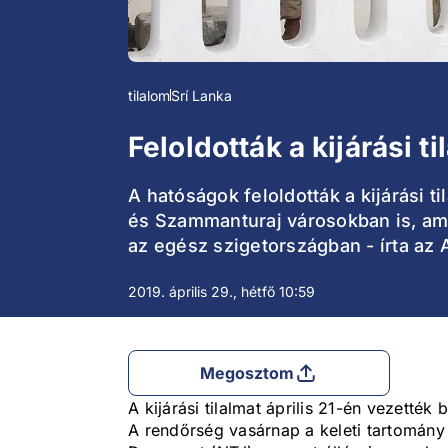
tilalom
Srí Lanka
Feloldották a kijárási t
A hatóságok feloldották a kijárási t
és Szammanturaj városokban is, ame
az egész szigetországban - írta az 
2019. április 29., hétfő 10:59
Megosztom
A kijárási tilalmat április 21-én vezett
A rendőrség vasárnap a keleti tartomány