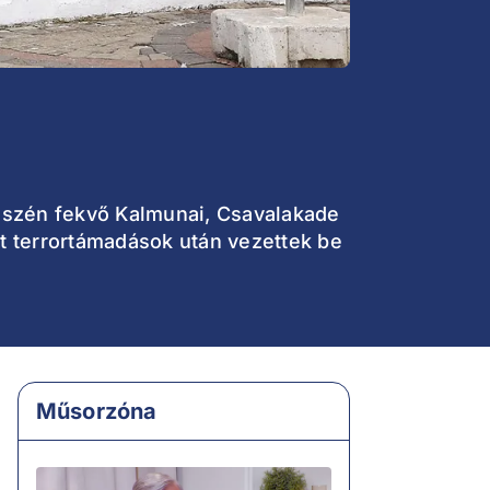
i részén fekvő Kalmunai, Csavalakade
t terrortámadások után vezettek be
Műsorzóna