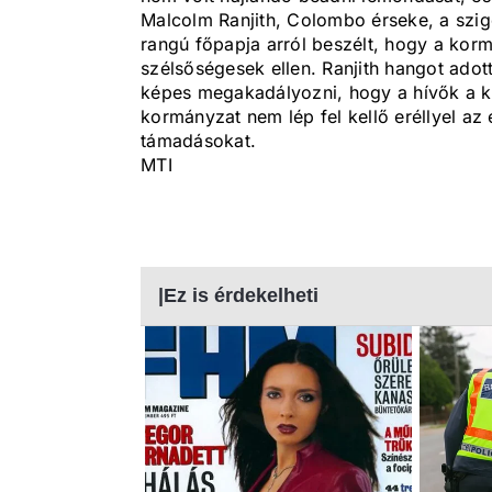
Malcolm Ranjith, Colombo érseke, a szi
rangú főpapja arról beszélt, hogy a korm
szélsőségesek ellen. Ranjith hangot ado
képes megakadályozni, hogy a hívők a ke
kormányzat nem lép fel kellő eréllyel a
támadásokat.
MTI