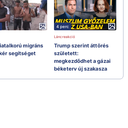
4 perc
Láncreakció
fiatalkorú migráns
Trump szerint áttörés
 kér segítséget
született:
megkezdődhet a gázai
béketerv új szakasza