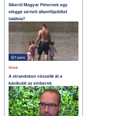
Sikerül Magyar Péternek egy
eléggé sértett államfőjelöltet
találnia?
1 perc
Hírek
A strandokon vészelik át a
kánikulát az emberek