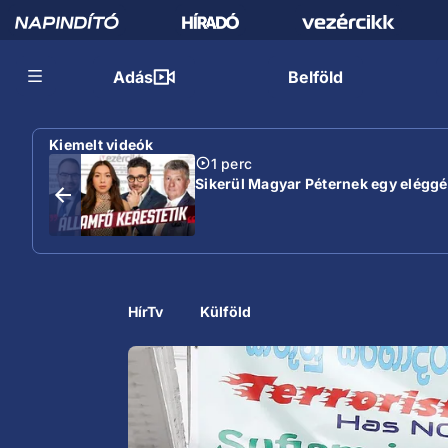
Adás
Belföld
Kiemelt videók
1 perc
Sikerül Magyar Péternek egy eléggé s
HírTv
Külföld