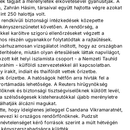
k tagjait a merényletek elkövetésével gyanúsítják. A
, Zahrán Hásim, társaival együtt hajtotta végre azokat
t 250 halottja volt.
rendkívüli biztonsági intézkedések közepette
 kényszerszünetet követően. A rendőrség, a
kel karöltve szigorú ellenőrzéseket végzett a
mos részén ugyanakkor folytatódtak a rajtaütések.
 párhuzamosan vizsgálatot indított, hogy az országban
derítésére, miután olyan értesülések láttak napvilágot,
ott két helyi iszlamista csoport - a Nemzeti Tauhíd
ráhim - külföldi szervezetekkel áll kapcsolatban.
irakit, indiait és thaiföldit vettek őrizetbe.
 őrizetbe. A hatóságok hétfőn arra hívták fel a
rrortámadás lehetősége. A Reuters hírügynökség
előknek és biztonsági tisztségviselőknek küldött levél,
 a szélsőségesek kisteherautókkal újabb merényletre
álhatják álcázni magukat.
ette, hogy ideiglenes jelleggel Csandana Vikramaratnét,
nevezi ki országos rendőrfőnöknek. Pudzsit
évtelenséget kérő források szerint a múlt hétvégén
s kényszerszabadságra küldték.