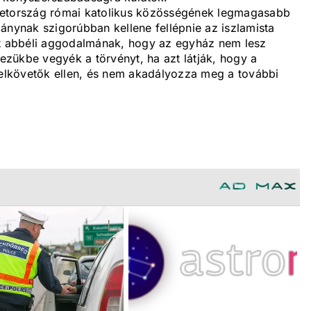
getország római katolikus közösségének legmagasabb
ánynak szigorúbban kellene fellépnie az iszlamista
tt abbéli aggodalmának, hogy az egyház nem lesz
zükbe vegyék a törvényt, ha azt látják, hogy a
z elkövetők ellen, és nem akadályozza meg a további