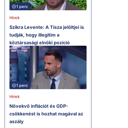
1 perc
Hírek
Szikra Levente: A Tisza jelöltjei is
tudják, hogy illegitim a
köztársasági elnöki pozíció
1 perc
Hírek
Növekvő inflációt és GDP-
csökkenést is hozhat magával az
aszály