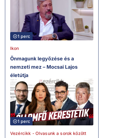
1 perc
Ikon
Önmagunk legyőzése és a
nemzeti mez – Mocsai Lajos
életútja
1 perc
Vezércikk - Olvasunk a sorok között