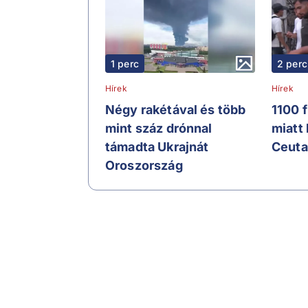
1 perc
2 perc
Hírek
Hírek
Négy rakétával és több
1100 
mint száz drónnal
miatt
támadta Ukrajnát
Ceuta
Oroszország