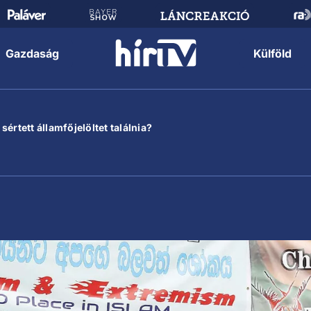
Gazdaság
Külföld
értett államfőjelöltet találnia?