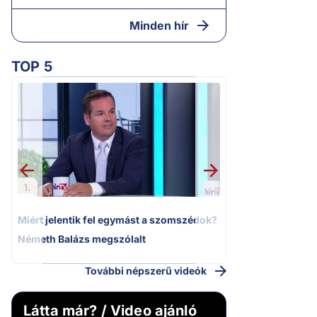
Minden hír
TOP 5
2.
Moszkvai gyomros
sajtó nyíltan kin
politizálást
1.
Miért jelentik fel egymást a szomszédok?
Németh Balázs megszólalt
További népszerű videók
Látta már? / Video ajánló