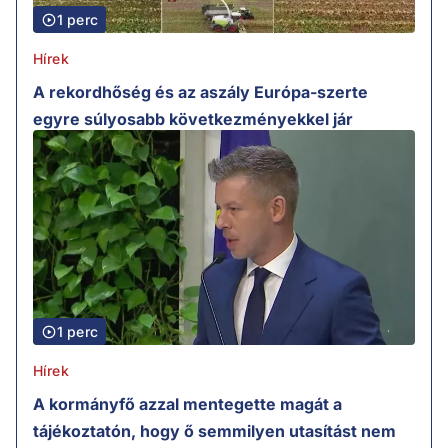
1 perc
Hírek
A rekordhőség és az aszály Európa-szerte
egyre súlyosabb következményekkel jár
1 perc
Hírek
A kormányfő azzal mentegette magát a
tájékoztatón, hogy ő semmilyen utasítást nem