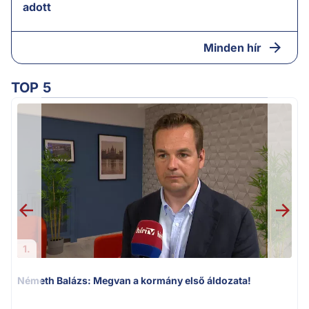
adott
Minden hír
TOP 5
1.
Németh Balázs: Megvan a kormány első áldozata!
v