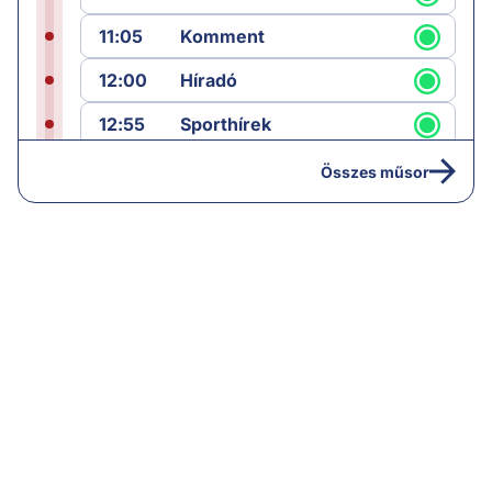
11:05
Komment
12:00
Híradó
12:55
Sporthírek
13:00
Hírek
Összes műsor
13:05
Riasztás
14:00
Hírek
14:05
Vezércikk
15:00
Híradó
15:30
Paláver
16:55
Hírek
17:00
Hírek