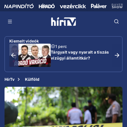
Kiemelt videók
1 perc
Tárgyalt vagy nyaralt a tiszás
vízügyi államtitkár?
HírTv
Külföld