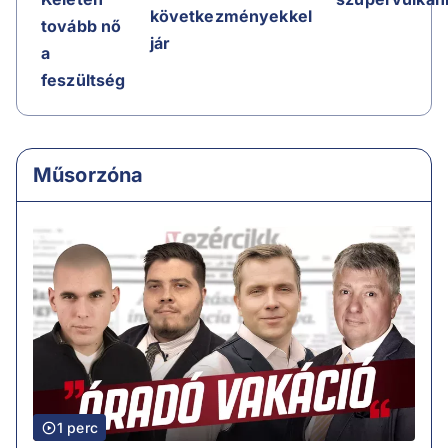
következményekkel
tovább nő
jár
a
feszültség
Műsorzóna
1 perc