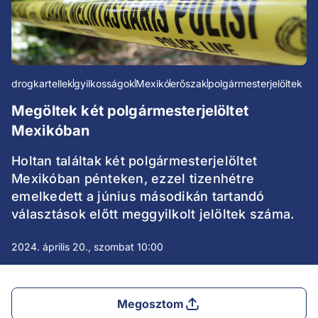
drogkartellek
gyilkosságok
Mexikó
erőszak
polgármesterjelöltek
Megöltek két polgármesterjelöltet
Mexikóban
Holtan találtak két polgármesterjelöltet
Mexikóban pénteken, ezzel tizenhétre
emelkedett a június másodikán tartandó
választások előtt meggyilkolt jelöltek száma.
2024. április 20., szombat 10:00
Megosztom