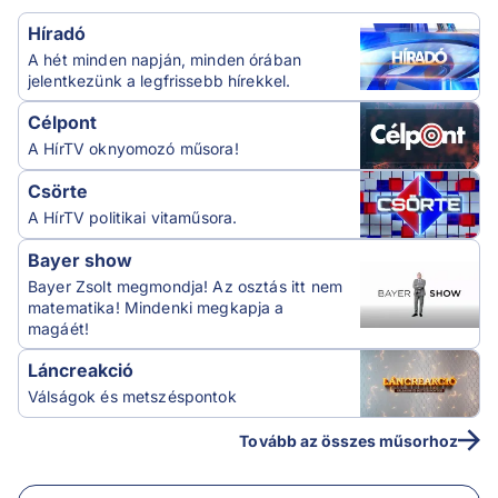
Híradó
A hét minden napján, minden órában
jelentkezünk a legfrissebb hírekkel.
Célpont
A HírTV oknyomozó műsora!
Csörte
A HírTV politikai vitaműsora.
Bayer show
Bayer Zsolt megmondja! Az osztás itt nem
matematika! Mindenki megkapja a
magáét!
Láncreakció
Válságok és metszéspontok
Tovább az összes műsorhoz