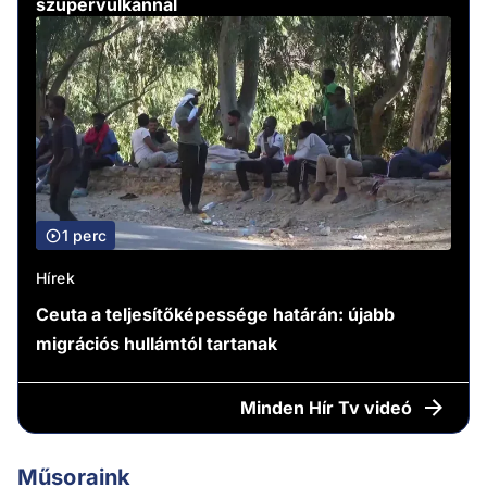
szupervulkánnál
1 perc
Hírek
Ceuta a teljesítőképessége határán: újabb
migrációs hullámtól tartanak
Minden
Hír Tv videó
Műsoraink