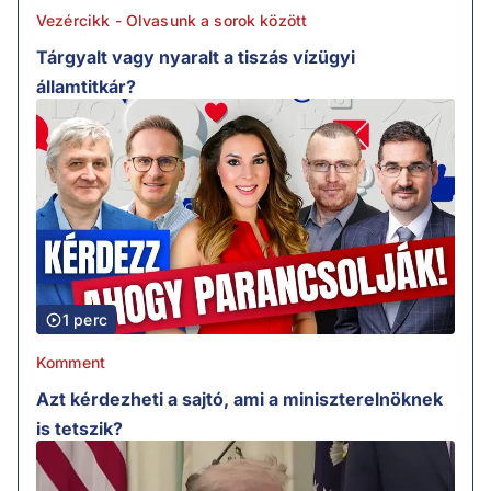
Vezércikk - Olvasunk a sorok között
Tárgyalt vagy nyaralt a tiszás vízügyi
államtitkár?
1 perc
Komment
Azt kérdezheti a sajtó, ami a miniszterelnöknek
is tetszik?