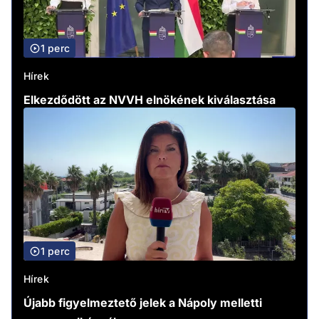
1 perc
Hírek
Elkezdődött az NVVH elnökének kiválasztása
1 perc
Hírek
Újabb figyelmeztető jelek a Nápoly melletti