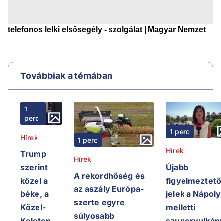
Továbbiak a témában
1
perc
1 perc
Hírek
1 perc
Hírek
Trump
Hírek
Újabb
szerint
A rekordhőség és
figyelmeztet
közel a
az aszály Európa-
jelek a Nápoly
béke, a
szerte egyre
melletti
Közel-
súlyosabb
szupervulkán
Keleten