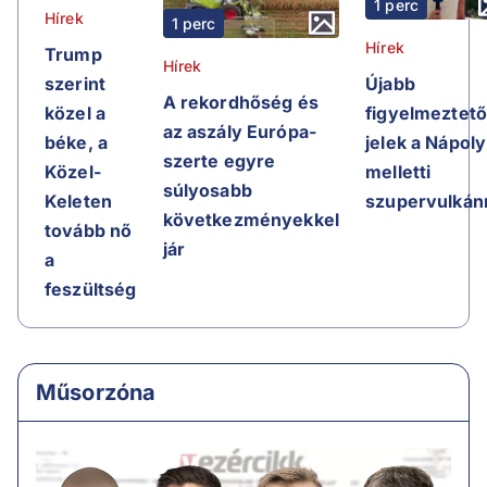
1 perc
Hírek
1 perc
Hírek
Trump
Hírek
Újabb
szerint
A rekordhőség és
figyelmeztet
közel a
az aszály Európa-
jelek a Nápoly
béke, a
szerte egyre
melletti
Közel-
súlyosabb
szupervulkán
Keleten
következményekkel
tovább nő
jár
a
feszültség
Műsorzóna