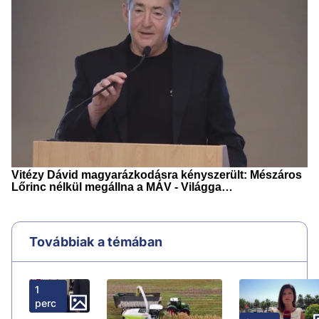
Továbbiak a témában
1
perc