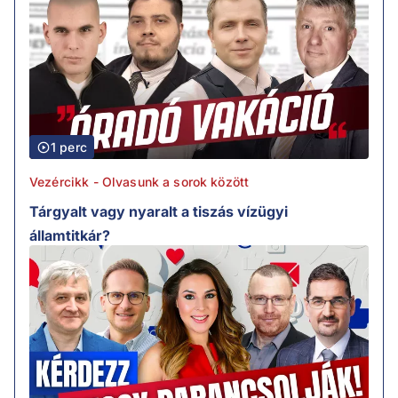
1 perc
Vezércikk - Olvasunk a sorok között
Tárgyalt vagy nyaralt a tiszás vízügyi
államtitkár?