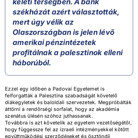
keleti térségben. A bank
székházát azért választották,
mert úgy vélik az
Olaszországban is jelen lévő
amerikai pénzintézetek
profitálnak a palesztinok elleni
háborúból.
Ezzel egy időben a Padovai Egyetemet is
felforgatták a Palesztina szabadságát követelő
diákegyletek és baloldali szervezetek. Megpróbálták
áttörni a rendőrségi sorfalat, hogy az akadémia
szenátus ülésén szóhoz juthassanak.
Továbbra is azt követelik az egyetem vezetőségétől,
hogy függessze fel az izraeli intézményekkel kötött
együttműködési szerződéseket és ösztöndíj