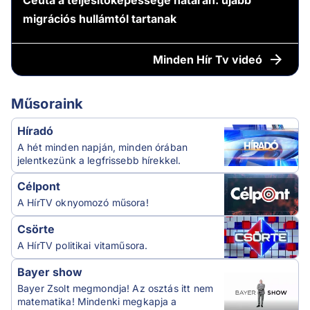
Ceuta a teljesítőképessége határán: újabb
migrációs hullámtól tartanak
Minden
Hír Tv videó
Műsoraink
Híradó
A hét minden napján, minden órában
jelentkezünk a legfrissebb hírekkel.
Célpont
A HírTV oknyomozó műsora!
Csörte
A HírTV politikai vitaműsora.
Bayer show
Bayer Zsolt megmondja! Az osztás itt nem
matematika! Mindenki megkapja a