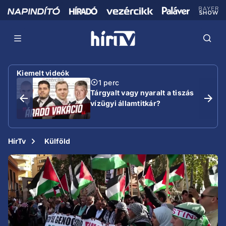
Kiemelt videók
1 perc
Tárgyalt vagy nyaralt a tiszás
vízügyi államtitkár?
HírTv
Külföld