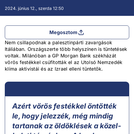
2024. június 12., szerda 12:50
Megosztom
Nem csillapodnak a palesztinpárti zavargások
Itáliában. Országszerte több helyszínen is tüntetések
voltak. Milánóban a GP Morgan Bank székházát
vörös festékkel csúfították el az Utolsó Nemzedék
klíma aktivistái és az Izrael elleni tüntetők.
Azért vörös festékkel öntötték
le, hogy jelezzék, még mindig
tartanak az öldöklések a közel-