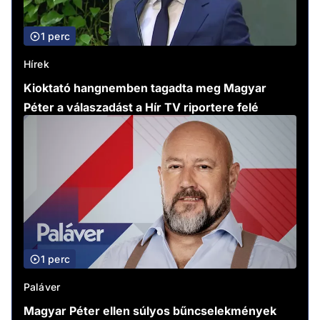
1 perc
Hírek
Kioktató hangnemben tagadta meg Magyar
Péter a válaszadást a Hír TV riportere felé
1 perc
Paláver
Magyar Péter ellen súlyos bűncselekmények