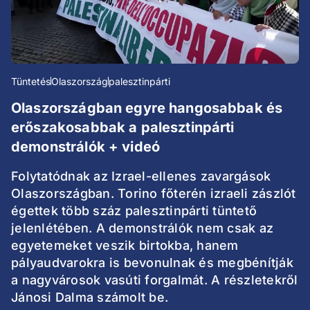
Tüntetés
Olaszország
palesztinpárti
Olaszországban egyre hangosabbak és
erőszakosabbak a palesztinpárti
demonstrálók + videó
Folytatódnak az Izrael-ellenes zavargások
Olaszországban. Torino főterén izraeli zászlót
égettek több száz palesztinpárti tüntető
jelenlétében. A demonstrálók nem csak az
egyetemeket veszik birtokba, hanem
pályaudvarokra is bevonulnak és megbénítják
a nagyvárosok vasúti forgalmát. A részletekről
Jánosi Dalma számolt be.