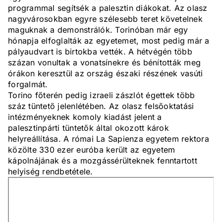
programmal segítsék a palesztin diákokat. Az olasz
nagyvárosokban egyre szélesebb teret követelnek
maguknak a demonstrálók. Torinóban már egy
hónapja elfoglalták az egyetemet, most pedig már a
pályaudvart is birtokba vették. A hétvégén több
százan vonultak a vonatsínekre és bénították meg
órákon keresztül az ország északi részének vasúti
forgalmát.
Torino főterén pedig izraeli zászlót égettek több
száz tüntető jelenlétében. Az olasz felsőoktatási
intézményeknek komoly kiadást jelent a
palesztinpárti tüntetők által okozott károk
helyreállítása. A római La Sapienza egyetem rektora
közölte 330 ezer euróba került az egyetem
kápolnájának és a mozgássérülteknek fenntartott
helyiség rendbetétele.