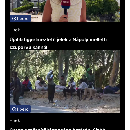
1 perc
Hírek
Újabb figyelmeztető jelek a Nápoly melletti
szupervulkánnál
1 perc
Hírek