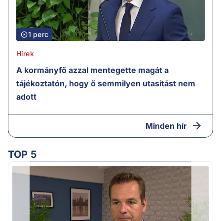
1 perc
Hírek
A kormányfő azzal mentegette magát a
tájékoztatón, hogy ő semmilyen utasítást nem
adott
Minden hír
TOP 5
F