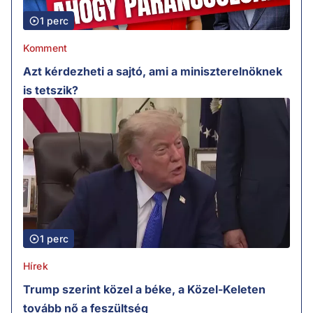
1 perc
Komment
Azt kérdezheti a sajtó, ami a miniszterelnöknek
is tetszik?
1 perc
Hírek
Trump szerint közel a béke, a Közel-Keleten
tovább nő a feszültség