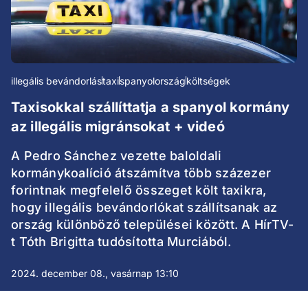
illegális bevándorlás
taxi
spanyolország
költségek
Taxisokkal szállíttatja a spanyol kormány
az illegális migránsokat + videó
A Pedro Sánchez vezette baloldali
kormánykoalíció átszámítva több százezer
forintnak megfelelő összeget költ taxikra,
hogy illegális bevándorlókat szállítsanak az
ország különböző települései között. A HírTV-
t Tóth Brigitta tudósította Murciából.
2024. december 08., vasárnap 13:10