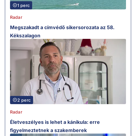
1 perc
Radar
Megszakadt a címvédő sikersorozata az 58.
Kékszalagon
2 perc
Radar
Életveszélyes is lehet a kánikula: erre
figyelmeztetnek a szakemberek