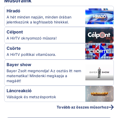
Műsoraink
Híradó
A hét minden napján, minden órában
jelentkezünk a legfrissebb hírekkel.
Célpont
A HírTV oknyomozó műsora!
Csörte
A HírTV politikai vitaműsora.
Bayer show
Bayer Zsolt megmondja! Az osztás itt nem
matematika! Mindenki megkapja a
magáét!
Láncreakció
Válságok és metszéspontok
Tovább az összes műsorhoz