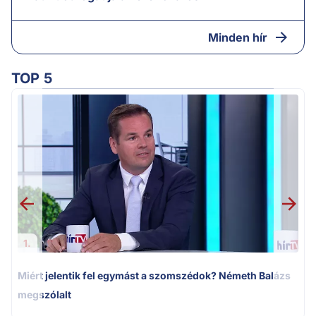
Minden hír
TOP 5
M
k
1.
Miért jelentik fel egymást a szomszédok? Németh Balázs
megszólalt