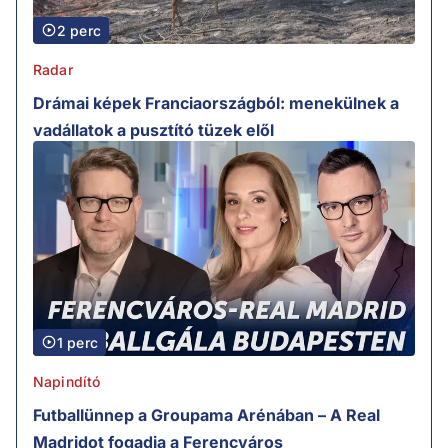
2 perc
Radar
Drámai képek Franciaországból: menekülnek a
vadállatok a pusztító tüzek elől
1 perc
Napindító
Futballünnep a Groupama Arénában – A Real
Madridot fogadja a Ferencváros