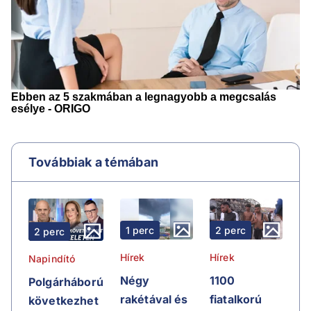
Továbbiak a témában
1 perc
2 perc
2 perc
Hírek
Hírek
Napindító
Négy
1100
Polgárháború
rakétával és
fiatalkorú
következhet