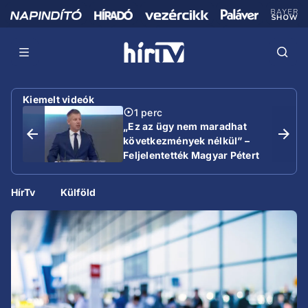
Kiemelt videók
1 perc
„Ez az ügy nem maradhat
következmények nélkül” –
Feljelentették Magyar Pétert
HírTv
Külföld