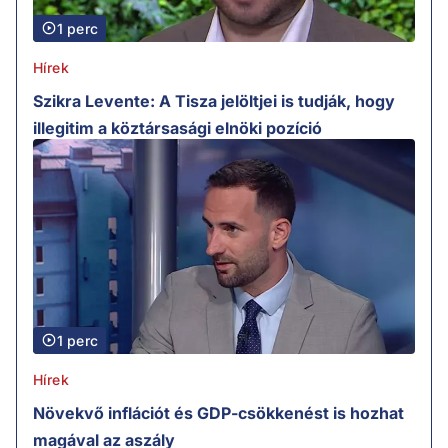
1 perc
Hírek
Szikra Levente: A Tisza jelöltjei is tudják, hogy
illegitim a köztársasági elnöki pozíció
1 perc
Hírek
Növekvő inflációt és GDP-csökkenést is hozhat
magával az aszály