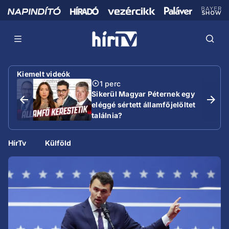
Kiemelt videók
1 perc
Sikerül Magyar Péternek egy
eléggé sértett államfőjelöltet
találnia?
HírTv
Külföld