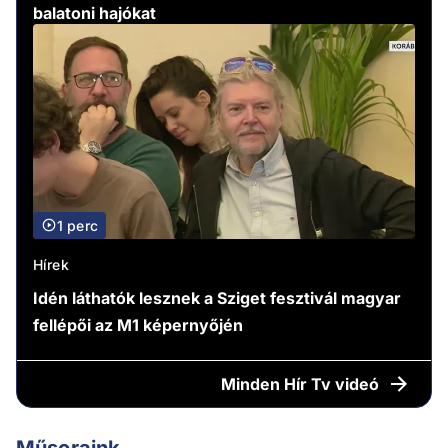
balatoni hajókat
1 perc
Hírek
Idén láthatók lesznek a Sziget fesztivál magyar
fellépői az M1 képernyőjén
Minden
Hír Tv videó
Műsoraink