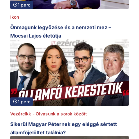
1 perc
Ikon
Önmagunk legyőzése és a nemzeti mez –
Mocsai Lajos életútja
1 perc
Vezércikk - Olvasunk a sorok között
Sikerül Magyar Péternek egy eléggé sértett
államfőjelöltet találnia?