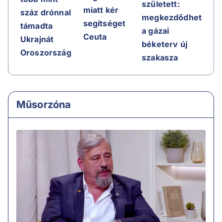
született:
miatt kér
száz drónnal
megkezdődhet
segítséget
támadta
a gázai
Ceuta
Ukrajnát
béketerv új
Oroszország
szakasza
Műsorzóna