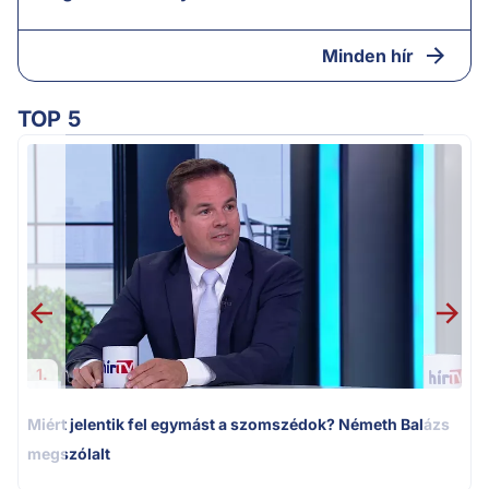
Minden hír
TOP 5
M
k
1.
Miért jelentik fel egymást a szomszédok? Németh Balázs
megszólalt