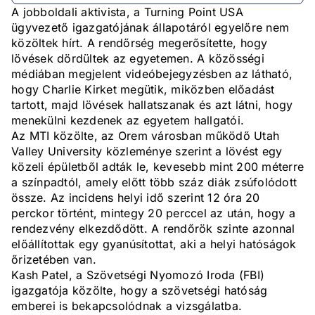
A jobboldali aktivista, a Turning Point USA
ügyvezető igazgatójának állapotáról egyelőre nem
közöltek hírt. A rendőrség megerősítette, hogy
lövések dördültek az egyetemen. A közösségi
médiában megjelent videóbejegyzésben az látható,
hogy Charlie Kirket megütik, miközben előadást
tartott, majd lövések hallatszanak és azt látni, hogy
menekülni kezdenek az egyetem hallgatói.
Az MTI közölte, az Orem városban működő Utah
Valley University közleménye szerint a lövést egy
közeli épületből adták le, kevesebb mint 200 méterre
a színpadtól, amely előtt több száz diák zsúfolódott
össze. Az incidens helyi idő szerint 12 óra 20
perckor történt, mintegy 20 perccel az után, hogy a
rendezvény elkezdődött. A rendőrök szinte azonnal
előállítottak egy gyanúsítottat, aki a helyi hatóságok
őrizetében van.
Kash Patel, a Szövetségi Nyomozó Iroda (FBI)
igazgatója közölte, hogy a szövetségi hatóság
emberei is bekapcsolódnak a vizsgálatba.