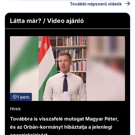
További népszerű videók
Látta már? / Video ajánló
1 perc
Hírek
Továbbra is visszafelé mutogat Magyar Péter,
és az Orbán-kormányt hibáztatja a jelenlegi
energiakrízisért