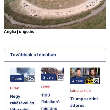
Továbbiak a témában
2 perc
1 perc
4 perc
Hírek
Hírek
Láncreakció
1100
Négy
Trump szerint
fiatalkorú
rakétával és
áttörés
migráns
több mint