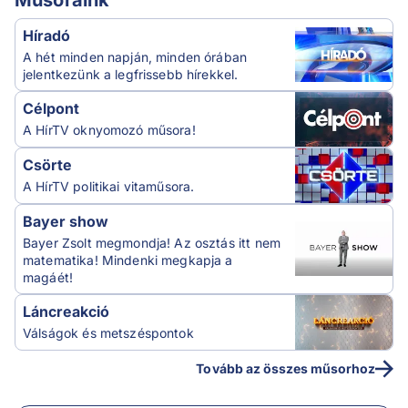
Híradó
A hét minden napján, minden órában
jelentkezünk a legfrissebb hírekkel.
Célpont
A HírTV oknyomozó műsora!
Csörte
A HírTV politikai vitaműsora.
Bayer show
Bayer Zsolt megmondja! Az osztás itt nem
matematika! Mindenki megkapja a
magáét!
Láncreakció
Válságok és metszéspontok
Tovább az összes műsorhoz