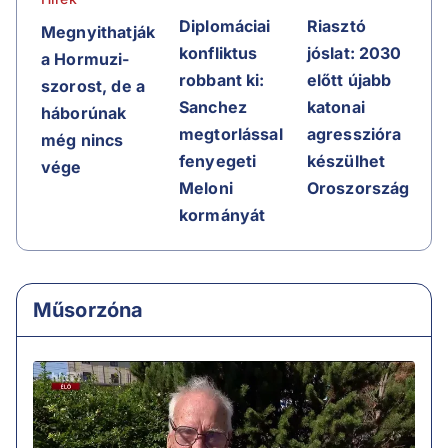
Riasztó
Diplomáciai
Megnyithatják
jóslat: 2030
konfliktus
a Hormuzi-
előtt újabb
robbant ki:
szorost, de a
katonai
Sanchez
háborúnak
agresszióra
megtorlással
még nincs
készülhet
fenyegeti
vége
Oroszország
Meloni
kormányát
Műsorzóna