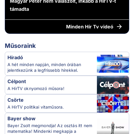
Magyar Péter nem válaszolt, inkább a HírTV-t
támadta
Minden
Hír Tv videó
Műsoraink
Híradó
A hét minden napján, minden órában
jelentkezünk a legfrissebb hírekkel.
Célpont
A HírTV oknyomozó műsora!
Csörte
A HírTV politikai vitaműsora.
Bayer show
Bayer Zsolt megmondja! Az osztás itt nem
matematika! Mindenki megkapja a