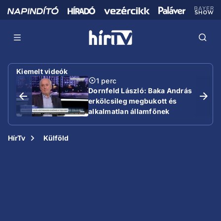
Kiemelt videók
1 perc
Dornfeld László: Baka András
erkölcsileg megbukott és
alkalmatlan államfőnek
HírTv
Külföld