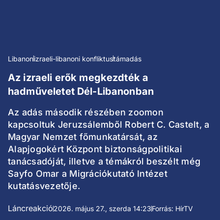
Libanon
izraeli-libanoni konfliktus
támadás
Az izraeli erők megkezdték a
hadműveletet Dél-Libanonban
Az adás második részében zoomon
kapcsoltuk Jeruzsálemből Robert C. Castelt, a
Magyar Nemzet főmunkatársát, az
Alapjogokért Központ biztonságpolitikai
tanácsadóját, illetve a témákról beszélt még
Sayfo Omar a Migrációkutató Intézet
kutatásvezetője.
Láncreakció
2026. május 27., szerda 14:23
Forrás: HírTV