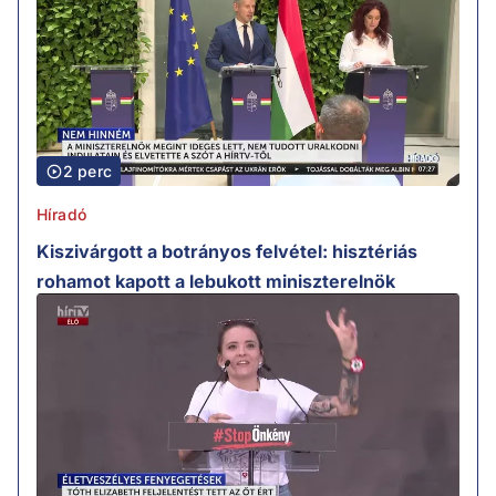
2 perc
Híradó
Kiszivárgott a botrányos felvétel: hisztériás
rohamot kapott a lebukott miniszterelnök