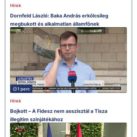
Hírek
Dornfeld László: Baka András erkölcsileg
megbukott és alkalmatlan államfőnek
1 perc
Hírek
Bojkott – A Fidesz nem asszisztál a Tisza
illegitim színjátékához