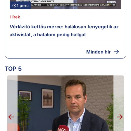
1 perc
Hírek
Vérlázító kettős mérce: halálosan fenyegetik az
aktivistát, a hatalom pedig hallgat
Minden hír
TOP 5
H