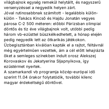
világbajnok egység remekül helytállt, és nagyszerű
versenyzéssel a negyedik helyen zárt.
Jóval rutinosabbnak számított - legalábbis külön-
külön - Takács Kincső és Hajdu Jonatán vegyes
párosa C-2 500 méteren: előbbi Párizsban olimpiai
döntős és tíz éve világbajnok volt, utóbbi pedig
három vb-ezüsttel büszkélkedhetett, a hónap elején
pedig negyedik lett az ötkarikás játékokon.
Üzbegisztánban kiválóan kapták el a rajtot, féltávnál
még egyértelműen vezettek, ám a cél előtt lehajrázta
őket a semleges színekben indult orosz Alekszej
Korovaskov és Jekatyerina Sljapnyikova, így
ezüstérmet nyertek.
A szamarkandi vb programja közép-európai idő
szerint 11.04 órakor folytatódik, további kilenc
magyar érdekeltségű döntővel.