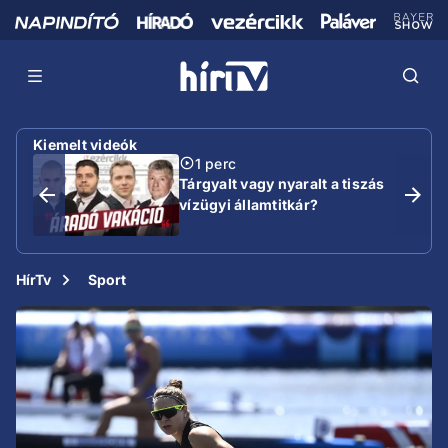
Kiemelt videók
1 perc
Tárgyalt vagy nyaralt a tiszás
vízügyi államtitkár?
HírTv
Sport