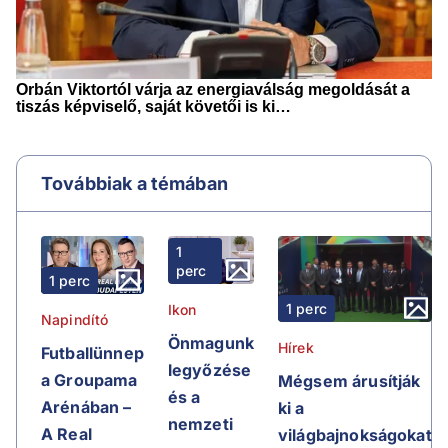
Továbbiak a témában
1
perc
1 perc
1 perc
Ikon
Napindító
Önmagunk
Hírek
Futballünnep
legyőzése
a Groupama
Mégsem árusítják
és a
Arénában –
ki a
nemzeti
A Real
világbajnokságokat