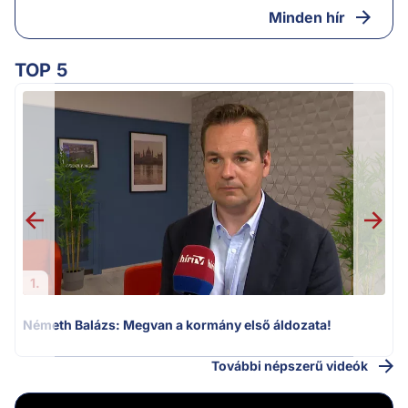
Minden hír
TOP 5
H
1.
Németh Balázs: Megvan a kormány első áldozata!
További népszerű videók