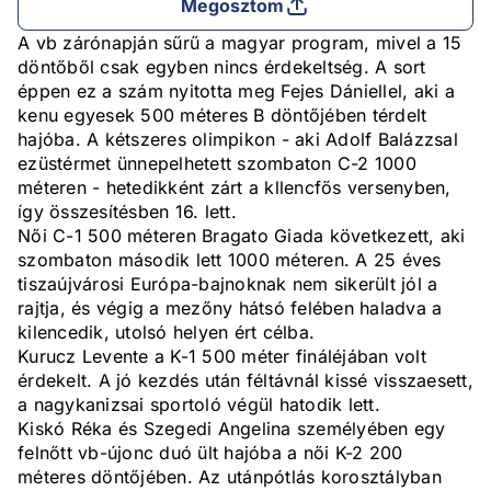
Megosztom
A vb zárónapján sűrű a magyar program, mivel a 15
döntőből csak egyben nincs érdekeltség. A sort
éppen ez a szám nyitotta meg Fejes Dániellel, aki a
kenu egyesek 500 méteres B döntőjében térdelt
hajóba. A kétszeres olimpikon - aki Adolf Balázzsal
ezüstérmet ünnepelhetett szombaton C-2 1000
méteren - hetedikként zárt a kllencfős versenyben,
így összesítésben 16. lett.
Női C-1 500 méteren Bragato Giada következett, aki
szombaton második lett 1000 méteren. A 25 éves
tiszaújvárosi Európa-bajnoknak nem sikerült jól a
rajtja, és végig a mezőny hátsó felében haladva a
kilencedik, utolsó helyen ért célba.
Kurucz Levente a K-1 500 méter fináléjában volt
érdekelt. A jó kezdés után féltávnál kissé visszaesett,
a nagykanizsai sportoló végül hatodik lett.
Kiskó Réka és Szegedi Angelina személyében egy
felnőtt vb-újonc duó ült hajóba a női K-2 200
méteres döntőjében. Az utánpótlás korosztályban