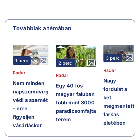
Továbbiak a témában
3 perc
1 perc
2 perc
Radar
Radar
Radar
Nagy
Nem minden
Egy 40 fős
fordulat a
napszemüveg
magyar faluban
két
védi a szemét
több mint 3000
megmentett
– erre
paradicsomfajta
farkas
figyeljen
terem
életében
vásárláskor