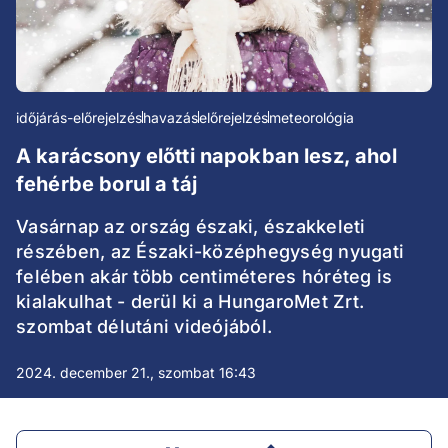
időjárás-előrejelzés
havazás
előrejelzés
meteorológia
A karácsony előtti napokban lesz, ahol
fehérbe borul a táj
Vasárnap az ország északi, északkeleti
részében, az Északi-középhegység nyugati
felében akár több centiméteres hóréteg is
kialakulhat - derül ki a HungaroMet Zrt.
szombat délutáni videójából.
2024. december 21., szombat 16:43