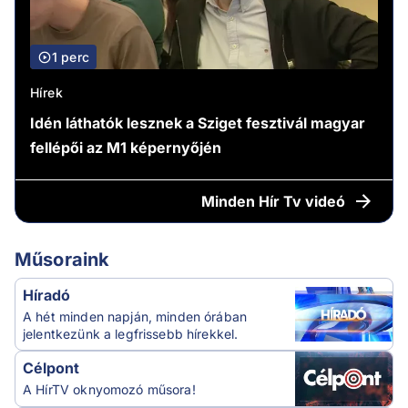
1 perc
Hírek
Idén láthatók lesznek a Sziget fesztivál magyar
fellépői az M1 képernyőjén
Minden
Hír Tv videó
Műsoraink
Híradó
A hét minden napján, minden órában
jelentkezünk a legfrissebb hírekkel.
Célpont
A HírTV oknyomozó műsora!