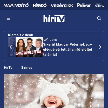
Kiemelt videók
1 perc
Sikerül Magyar Péternek egy
eléggé sértett államfőjelöltet
találnia?
HírTv
Színes