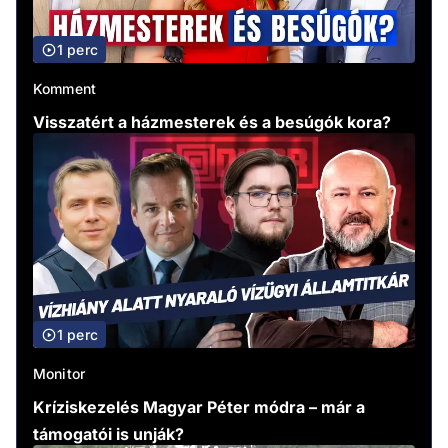
1 perc
Komment
Visszatért a házmesterek és a besúgók kora?
1 perc
Monitor
Kríziskezelés Magyar Péter módra – már a
támogatói is unják?