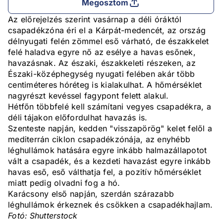
Megosztom
Az előrejelzés szerint vasárnap a déli óráktól
csapadékzóna éri el a Kárpát-medencét, az ország
délnyugati felén zömmel eső várható, de északkelet
felé haladva egyre nő az esélye a havas esőnek,
havazásnak. Az északi, északkeleti részeken, az
Északi-középhegység nyugati felében akár több
centiméteres hóréteg is kialakulhat. A hőmérséklet
nagyrészt kevéssel fagypont felett alakul.
Hétfőn többfelé kell számítani vegyes csapadékra, a
déli tájakon előfordulhat havazás is.
Szenteste napján, kedden "visszapörög" kelet felől a
mediterrán ciklon csapadékzónája, az enyhébb
léghullámok hatására egyre inkább halmazállapotot
vált a csapadék, és a kezdeti havazást egyre inkább
havas eső, eső válthatja fel, a pozitív hőmérséklet
miatt pedig olvadni fog a hó.
Karácsony első napján, szerdán szárazabb
léghullámok érkeznek és csökken a csapadékhajlam.
Fotó: Shutterstock