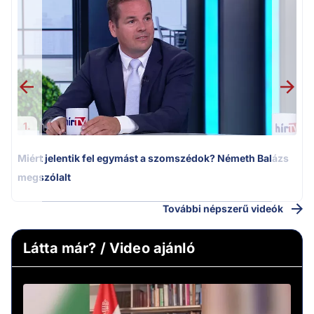
M
k
1.
Miért jelentik fel egymást a szomszédok? Németh Balázs
megszólalt
További népszerű videók
Látta már? / Video ajánló