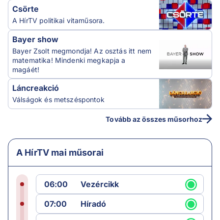
Csörte
A HírTV politikai vitaműsora.
Bayer show
Bayer Zsolt megmondja! Az osztás itt nem
matematika! Mindenki megkapja a
magáét!
Láncreakció
Válságok és metszéspontok
Tovább az összes műsorhoz
A HírTV mai műsorai
06:00
Vezércikk
07:00
Híradó