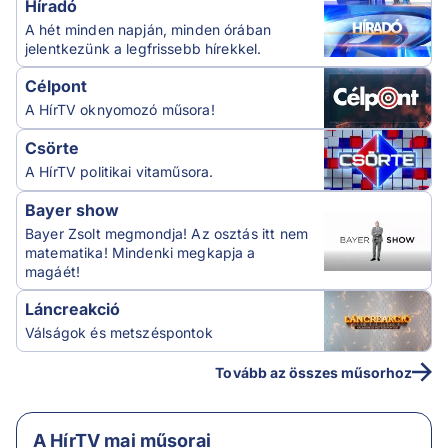
Híradó
A hét minden napján, minden órában
jelentkezünk a legfrissebb hírekkel.
Célpont
A HírTV oknyomozó műsora!
Csörte
A HírTV politikai vitaműsora.
Bayer show
Bayer Zsolt megmondja! Az osztás itt nem
matematika! Mindenki megkapja a
magáét!
Láncreakció
Válságok és metszéspontok
Tovább az összes műsorhoz
A HírTV mai műsorai