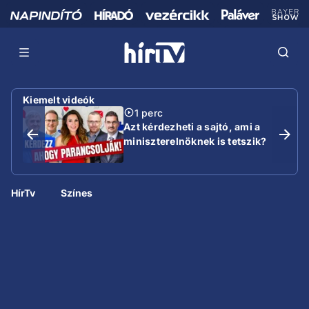
Kiemelt videók
1 perc
Azt kérdezheti a sajtó, ami a
miniszterelnöknek is tetszik?
HírTv
Színes