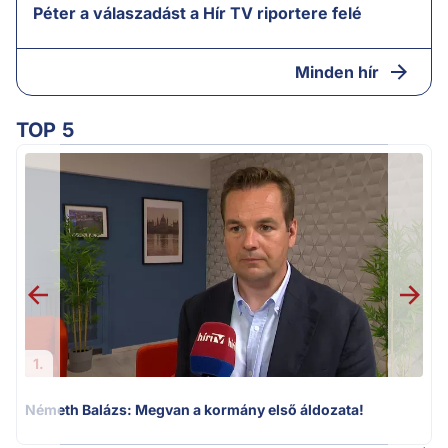
Péter a válaszadást a Hír TV riportere felé
Minden hír
TOP 5
F
1.
Németh Balázs: Megvan a kormány első áldozata!