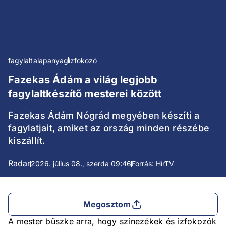
fagylalt
alapanyag
ízfokozó
Fazekas Ádám a világ legjobb
fagylaltkészítő mesterei között
Fazekas Ádám Nógrád megyében készíti a
fagylatjait, amiket az ország minden részébe
kiszállít.
Radar
2026. július 08., szerda 09:46
Forrás: HírTV
Megosztom
A mester büszke arra, hogy színezékek és ízfokozók