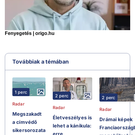
Továbbiak a témában
1 perc
2 perc
2 perc
Radar
Radar
Radar
Megszakadt
Életveszélyes is
Drámai képek
a címvédő
lehet a kánikula:
Franciaországb
sikersorozata
erre