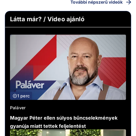
További népszerű videók
Látta már? / Video ajánló
1 perc
Paláver
Magyar Péter ellen súlyos bűncselekmények
gyanúja miatt tettek feljelentést