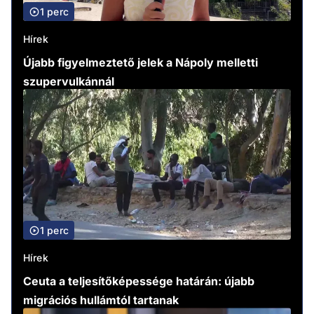
1 perc
Hírek
Újabb figyelmeztető jelek a Nápoly melletti
szupervulkánnál
1 perc
Hírek
Ceuta a teljesítőképessége határán: újabb
migrációs hullámtól tartanak