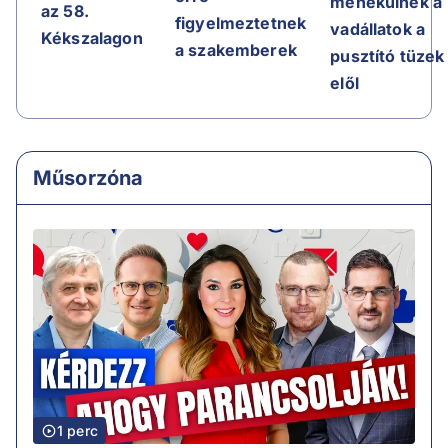
menekülnek a
az 58.
figyelmeztetnek
vadállatok a
Kékszalagon
a szakemberek
pusztító tüzek
elől
Műsorzóna
1 perc