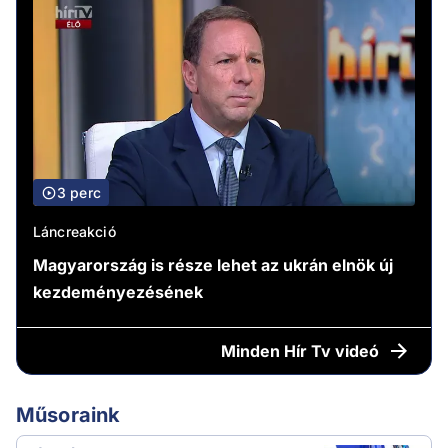
3 perc
Láncreakció
Magyarország is része lehet az ukrán elnök új
kezdeményezésének
Minden
Hír Tv videó
Műsoraink