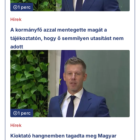
1 perc
Hírek
A kormányfő azzal mentegette magát a
tájékoztatón, hogy ő semmilyen utasítást nem
adott
1 perc
Hírek
Kioktató hangnemben tagadta meg Magyar