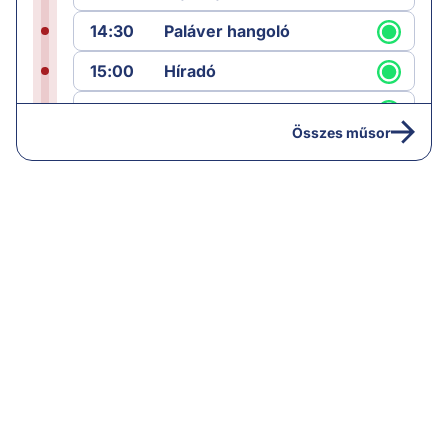
14:30
Paláver hangoló
15:00
Híradó
15:30
Paláver
Összes műsor
17:00
Hírek
19:00
Hírek
19:05
Komment
20:00
Híradó
21:05
Vezércikk
22:00
Híradó
22:30
Célpont
23:30
Komment