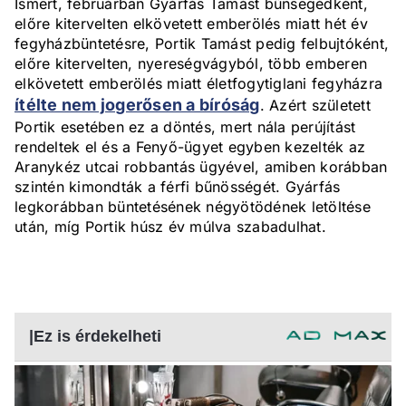
Ismert, februárban Gyárfás Tamást bűnsegédként,
előre kitervelten elkövetett emberölés miatt hét év
fegyházbüntetésre, Portik Tamást pedig felbujtóként,
előre kitervelten, nyereségvágyból, több emberen
elkövetett emberölés miatt életfogytiglani fegyházra
ítélte nem jogerősen a bíróság
. Azért született
Portik esetében ez a döntés, mert nála perújítást
rendeltek el és a Fenyő-ügyet egyben kezelték az
Aranykéz utcai robbantás ügyével, amiben korábban
szintén kimondták a férfi bűnösségét. Gyárfás
legkorábban büntetésének négyötödének letöltése
után, míg Portik húsz év múlva szabadulhat.