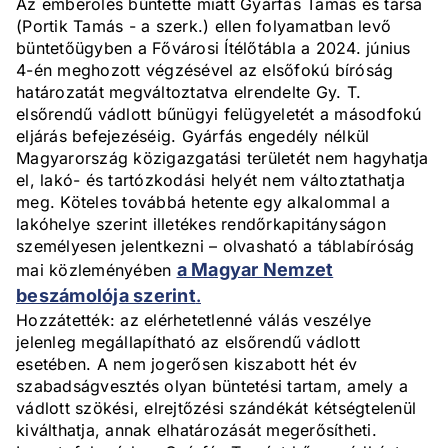
Az emberölés bűntette miatt Gyárfás Tamás és társa
(Portik Tamás - a szerk.) ellen folyamatban levő
büntetőügyben a Fővárosi Ítélőtábla a 2024. június
4-én meghozott végzésével az elsőfokú bíróság
határozatát megváltoztatva elrendelte Gy. T.
elsőrendű vádlott bűnügyi felügyeletét a másodfokú
eljárás befejezéséig. Gyárfás engedély nélkül
Magyarország közigazgatási területét nem hagyhatja
el, lakó- és tartózkodási helyét nem változtathatja
meg. Köteles továbbá hetente egy alkalommal a
lakóhelye szerint illetékes rendőrkapitányságon
személyesen jelentkezni – olvasható a táblabíróság
a Magyar Nemzet
mai közleményében
beszámolója szerint
.
Hozzátették: az elérhetetlenné válás veszélye
jelenleg megállapítható az elsőrendű vádlott
esetében. A nem jogerősen kiszabott hét év
szabadságvesztés olyan büntetési tartam, amely a
vádlott szökési, elrejtőzési szándékát kétségtelenül
kiválthatja, annak elhatározását megerősítheti.