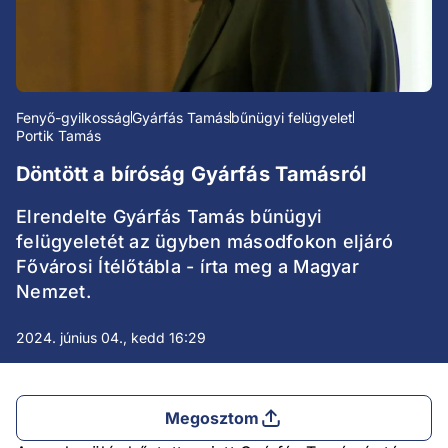
Fenyő-gyilkosság
Gyárfás Tamás
bűnügyi felügyelet
Portik Tamás
Döntött a bíróság Gyárfás Tamásról
Elrendelte Gyárfás Tamás bűnügyi
felügyeletét az ügyben másodfokon eljáró
Fővárosi Ítélőtábla - írta meg a Magyar
Nemzet.
2024. június 04., kedd 16:29
Megosztom