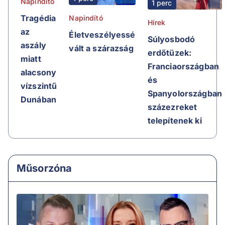
Napindító
1 perc
Tragédia
Napindító
Hírek
az
Életveszélyessé
Súlyosbodó
aszály
vált a szárazság
erdőtüzek:
miatt
Franciaországban
alacsony
és
vízszintű
Spanyolországban
Dunában
százezreket
telepítenek ki
Műsorzóna