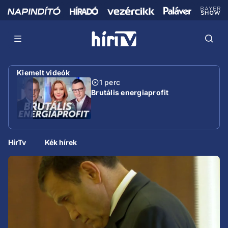
Kiemelt videók
1 perc
Brutális energiaprofit
HírTv
Kék hírek