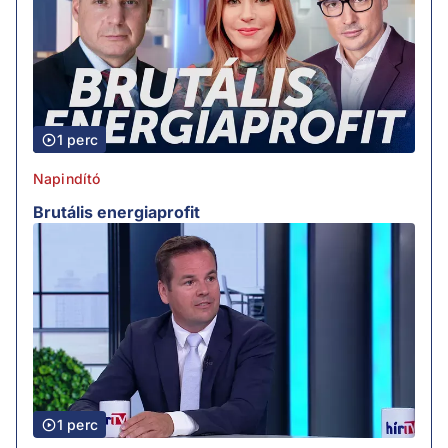
1 perc
Napindító
Brutális energiaprofit
1 perc