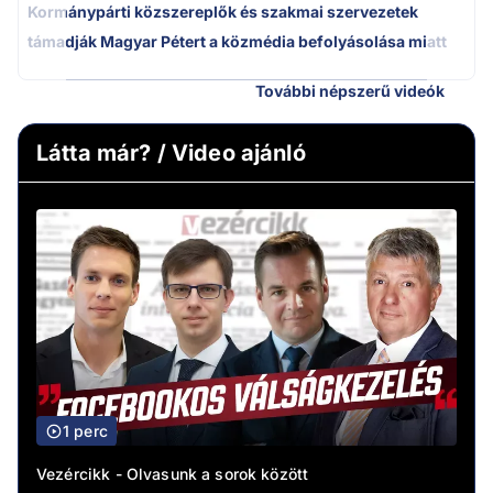
Kormánypárti közszereplők és szakmai szervezetek
támadják Magyar Pétert a közmédia befolyásolása miatt
További népszerű videók
Látta már? / Video ajánló
1 perc
Vezércikk - Olvasunk a sorok között