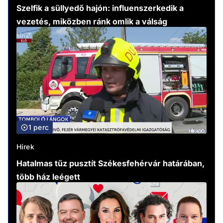
Szelfik a süllyedő hajón: influenszerkedik a
vezetés, miközben ránk omlik a válság
1 perc
Hírek
Hatalmas tűz pusztít Székesfehérvár határában,
több ház leégett