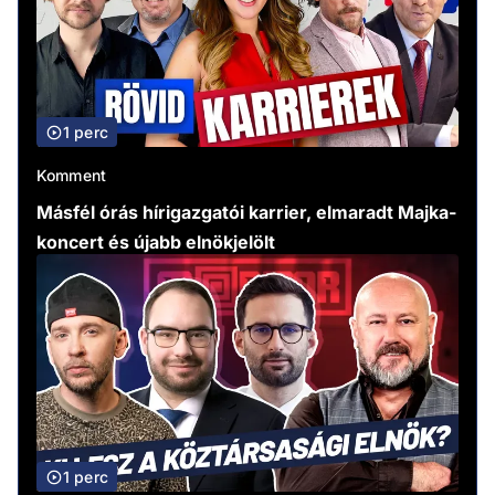
1 perc
Komment
Másfél órás hírigazgatói karrier, elmaradt Majka-
koncert és újabb elnökjelölt
1 perc