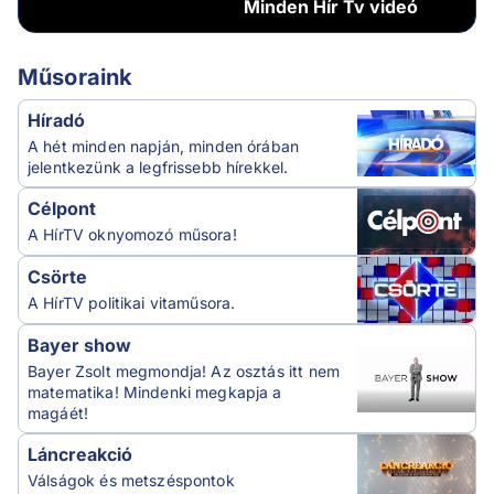
Minden
Hír Tv videó
Műsoraink
Híradó
A hét minden napján, minden órában
jelentkezünk a legfrissebb hírekkel.
Célpont
A HírTV oknyomozó műsora!
Csörte
A HírTV politikai vitaműsora.
Bayer show
Bayer Zsolt megmondja! Az osztás itt nem
matematika! Mindenki megkapja a
magáét!
Láncreakció
Válságok és metszéspontok