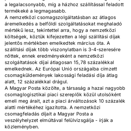
a legalacsonyabb, míg a házhoz szállítással feladott
termékeké a legmagasabb.
A nemzetközi csomagszolgáltatásban az átlagos
áremelkedés a belföldi szolgáltatásokat meghaladó
mértékű lesz, tekintettel arra, hogy a nemzetközi
költségek, köztük kifejezetten a légi szállítási díjak
jelentős mértékben emelkedtek március óta. A
szállítási díjak több viszonylatban is 3-4-szeresére
nőttek, ennek eredményeként a nemzetközi
szolgáltatások díjai átlagosan 15,78 százalékkal
emelkednek. Az Európai Unió országaiba címzett
csomagküldemények lakossági feladási díja átlag
alatt, 12 százalékkal drágul.
A Magyar Posta közölte, a társaság a hazai nagyobb
csomaglogisztikai piaci szereplők közül utolsóként
emeli meg árait, azt a piaci árváltozások 10 százalék
alatti mértékéhez igazította. A nemzetközi
csomagfeladás díjait a Magyar Posta a
veszélyhelyzet elmúltával felülvizsgálja - írják a
közleményben.