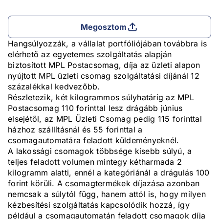
Megosztom
Hangsúlyozzák, a vállalat portfóliójában továbbra is
elérhető az egyetemes szolgáltatás alapján
biztosított MPL Postacsomag, díja az üzleti alapon
nyújtott MPL üzleti csomag szolgáltatási díjánál 12
százalékkal kedvezőbb.
Részletezik, két kilogrammos súlyhatárig az MPL
Postacsomag 110 forinttal lesz drágább június
elsejétől, az MPL Üzleti Csomag pedig 115 forinttal
házhoz szállításnál és 55 forinttal a
csomagautomatára feladott küldeményeknél.
A lakossági csomagok többsége kisebb súlyú, a
teljes feladott volumen mintegy kétharmada 2
kilogramm alatti, ennél a kategóriánál a drágulás 100
forint körüli. A csomagtermékek díjazása azonban
nemcsak a súlytól függ, hanem attól is, hogy milyen
kézbesítési szolgáltatás kapcsolódik hozzá, így
például a csomagautomatán feladott csomagok díja