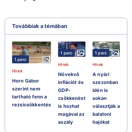
Továbbiak a témában
1 perc
1 perc
1 perc
Hírek
Hírek
Hírek
Növekvő
A nyári
Horn Gábor
inflációt és
szezonban
szerint nem
GDP-
idén is
tartható fenn a
csökkenést
sokan
rezsicsökkentés
is hozhat
választják a
magával az
balatoni
aszály
hajókat