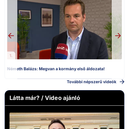
F
1.
Németh Balázs: Megvan a kormány első áldozata!
További népszerű videók
Látta már? / Video ajánló