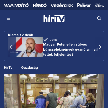
Kiemelt videók
1 perc
Magyar Péter ellen súlyos
bűncselekmények gyanúja miatt
tettek feljelentést
HírTv
Gazdaság