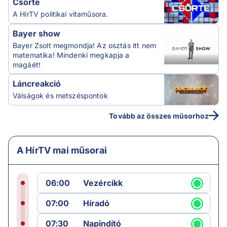
Csörte
A HírTV politikai vitaműsora.
Bayer show
Bayer Zsolt megmondja! Az osztás itt nem
matematika! Mindenki megkapja a
magáét!
Láncreakció
Válságok és metszéspontok
Tovább az összes műsorhoz
A HírTV mai műsorai
06:00
Vezércikk
07:00
Híradó
07:30
Napindító