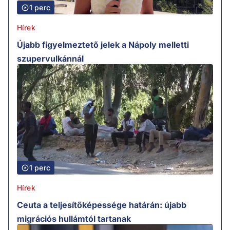
1 perc
Hírek
Újabb figyelmeztető jelek a Nápoly melletti
szupervulkánnál
1 perc
Hírek
Ceuta a teljesítőképessége határán: újabb
migrációs hullámtól tartanak