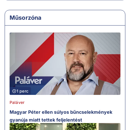
Műsorzóna
1 perc
Paláver
Magyar Péter ellen súlyos bűncselekmények
gyanúja miatt tettek feljelentést