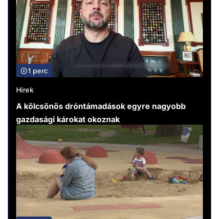
1 perc
Hírek
A kölcsönös dróntámadások egyre nagyobb
gazdasági károkat okoznak