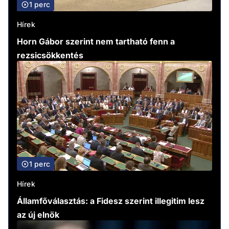
1 perc
Hírek
Horn Gábor szerint nem tartható fenn a
rezsicsökkentés
1 perc
Hírek
Államfőválasztás: a Fidesz szerint illegitim lesz
az új elnök