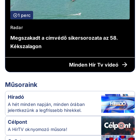
1 perc
Radar
Megszakadt a címvédő sikersorozata az 58.
Kékszalagon
Minden
Hír Tv videó
Műsoraink
Híradó
A hét minden napján, minden órában
jelentkezünk a legfrissebb hírekkel.
Célpont
A HírTV oknyomozó műsora!