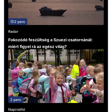
2 perc
Radar
Fokozódó feszültség a Szuezi-csatornánál:
miért figyel rá az egész világ?
2 perc
Napindító