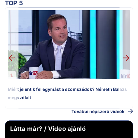
TOP 5
M
k
1.
Miért jelentik fel egymást a szomszédok? Németh Balázs
megszólalt
További népszerű videók
Látta már? / Video ajánló