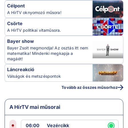
Célpont
A HírTV oknyomozó műsora!
Csörte
A HírTV politikai vitaműsora.
Bayer show
Bayer Zsolt megmondja! Az osztás itt nem
matematika! Mindenki megkapja a
magáét!
Láncreakció
Válságok és metszéspontok
Tovább az összes műsorhoz
A HírTV mai műsorai
06:00
Vezércikk