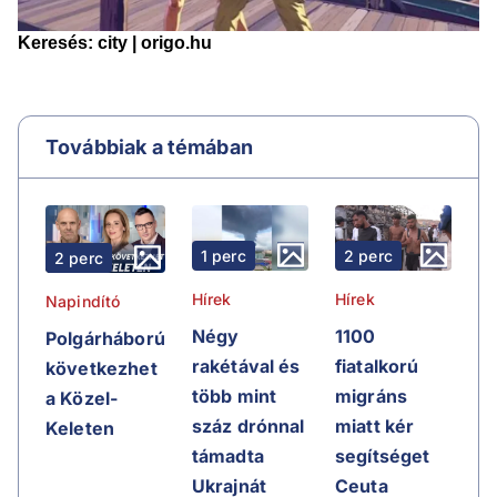
Továbbiak a témában
1 perc
2 perc
2 perc
Hírek
Hírek
Napindító
Négy
1100
Polgárháború
rakétával és
fiatalkorú
következhet
több mint
migráns
a Közel-
száz drónnal
miatt kér
Keleten
támadta
segítséget
Ukrajnát
Ceuta