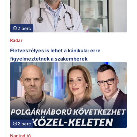
2 perc
Radar
Életveszélyes is lehet a kánikula: erre
figyelmeztetnek a szakemberek
2 perc
Napindító