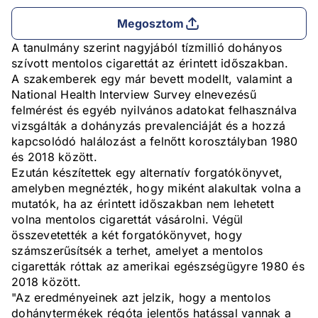
Megosztom
A tanulmány szerint nagyjából tízmillió dohányos
szívott mentolos cigarettát az érintett időszakban.
A szakemberek egy már bevett modellt, valamint a
National Health Interview Survey elnevezésű
felmérést és egyéb nyilvános adatokat felhasználva
vizsgálták a dohányzás prevalenciáját és a hozzá
kapcsolódó halálozást a felnőtt korosztályban 1980
és 2018 között.
Ezután készítettek egy alternatív forgatókönyvet,
amelyben megnézték, hogy miként alakultak volna a
mutatók, ha az érintett időszakban nem lehetett
volna mentolos cigarettát vásárolni. Végül
összevetették a két forgatókönyvet, hogy
számszerűsítsék a terhet, amelyet a mentolos
cigaretták róttak az amerikai egészségügyre 1980 és
2018 között.
"Az eredményeinek azt jelzik, hogy a mentolos
dohánytermékek régóta jelentős hatással vannak a