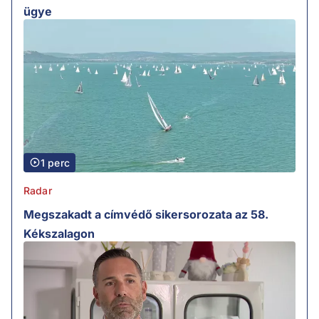
ügye
1 perc
Radar
Megszakadt a címvédő sikersorozata az 58.
Kékszalagon