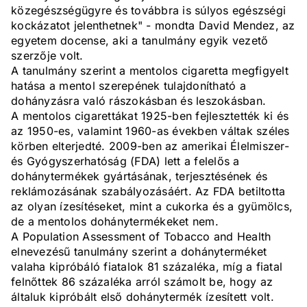
közegészségügyre és továbbra is súlyos egészségi
kockázatot jelenthetnek" - mondta David Mendez, az
egyetem docense, aki a tanulmány egyik vezető
szerzője volt.
A tanulmány szerint a mentolos cigaretta megfigyelt
hatása a mentol szerepének tulajdonítható a
dohányzásra való rászokásban és leszokásban.
A mentolos cigarettákat 1925-ben fejlesztették ki és
az 1950-es, valamint 1960-as években váltak széles
körben elterjedté. 2009-ben az amerikai Élelmiszer-
és Gyógyszerhatóság (FDA) lett a felelős a
dohánytermékek gyártásának, terjesztésének és
reklámozásának szabályozásáért. Az FDA betiltotta
az olyan ízesítéseket, mint a cukorka és a gyümölcs,
de a mentolos dohánytermékeket nem.
A Population Assessment of Tobacco and Health
elnevezésű tanulmány szerint a dohányterméket
valaha kipróbáló fiatalok 81 százaléka, míg a fiatal
felnőttek 86 százaléka arról számolt be, hogy az
általuk kipróbált első dohánytermék ízesített volt.