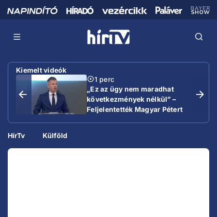
Kiemelt videók
1 perc
„Ez az ügy nem maradhat
következmények nélkül” –
Feljelentették Magyar Pétert
HírTv
Külföld