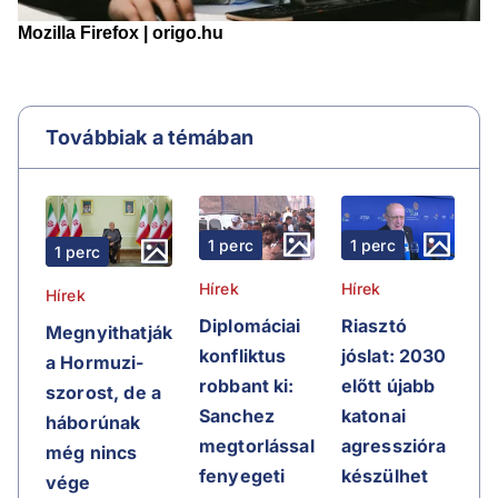
Továbbiak a témában
1 perc
1 perc
1 perc
Hírek
Hírek
Hírek
Riasztó
Diplomáciai
Megnyithatják
jóslat: 2030
konfliktus
a Hormuzi-
előtt újabb
robbant ki:
szorost, de a
katonai
Sanchez
háborúnak
agresszióra
megtorlással
még nincs
készülhet
fenyegeti
vége