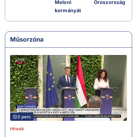
Oroszország
Meloni
kormányát
Műsorzóna
2 perc
Híradó