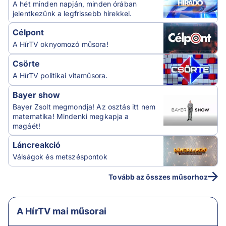
A hét minden napján, minden órában
jelentkezünk a legfrissebb hírekkel.
Célpont
A HírTV oknyomozó műsora!
Csörte
A HírTV politikai vitaműsora.
Bayer show
Bayer Zsolt megmondja! Az osztás itt nem
matematika! Mindenki megkapja a
magáét!
Láncreakció
Válságok és metszéspontok
Tovább az összes műsorhoz
A HírTV mai műsorai