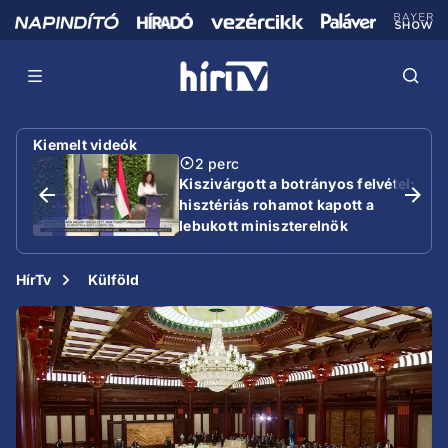
Kiemelt videók
2 perc
Kiszivárgott a botrányos felvétel:
hisztériás rohamot kapott a
lebukott miniszterelnök
HírTv
Külföld