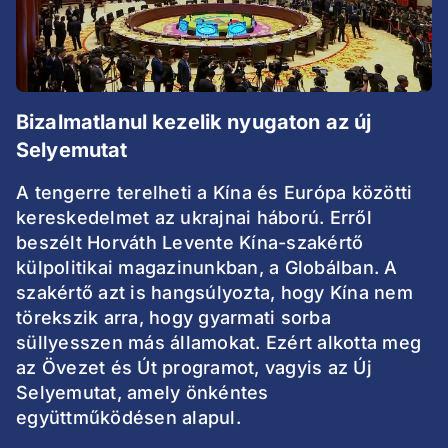
Bizalmatlanul kezelik nyugaton az új
Selyemutat
A tengerre terelheti a Kína és Európa közötti
kereskedelmet az ukrajnai háború. Erről
beszélt Horváth Levente Kína-szakértő
külpolitikai magazinunkban, a Globálban. A
szakértő azt is hangsúlyozta, hogy Kína nem
törekszik arra, hogy gyarmati sorba
süllyesszen más államokat. Ezért alkotta meg
az Övezet és Út programot, vagyis az Új
Selyemutat, amely önkéntes
együttműködésen alapul.