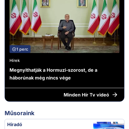
1 perc
Hírek
Megnyithatják a Hormuzi-szorost, de a
háborúnak még nincs vége
Minden
Hír Tv videó
Műsoraink
Híradó