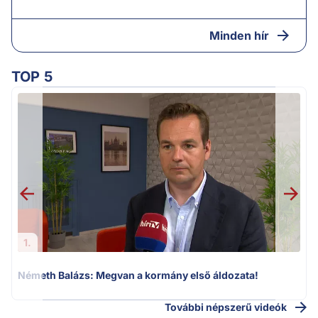
Minden hír
TOP 5
H
1.
Németh Balázs: Megvan a kormány első áldozata!
További népszerű videók