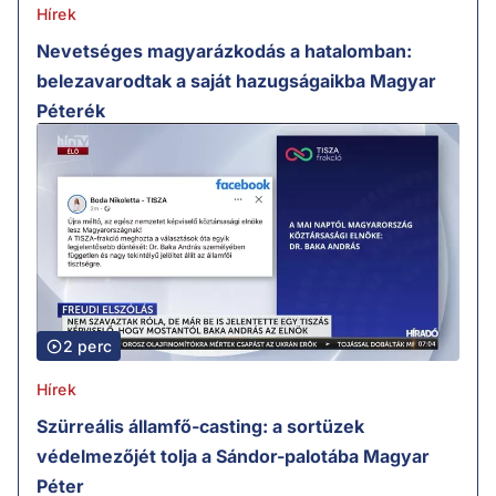
Hírek
Nevetséges magyarázkodás a hatalomban:
belezavarodtak a saját hazugságaikba Magyar
Péterék
2 perc
Hírek
Szürreális államfő-casting: a sortüzek
védelmezőjét tolja a Sándor-palotába Magyar
Péter