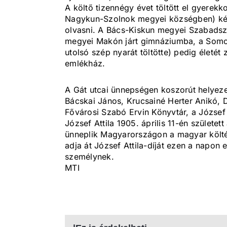
A költő tizennégy évet töltött el gyere
Nagykun-Szolnok megyei községben) két év
olvasni. A Bács-Kiskun megyei Szabadszá
megyei Makón járt gimnáziumba, a Somo
utolsó szép nyarát töltötte) pedig életét 
emlékház.
A Gát utcai ünnepségen koszorút helyezet
Bácskai János, Krucsainé Herter Anikó, D
Fővárosi Szabó Ervin Könyvtár, a József 
József Attila 1905. április 11-én születe
ünneplik Magyarországon a magyar költ
adja át József Attila-díját ezen a napon 
személynek.
MTI