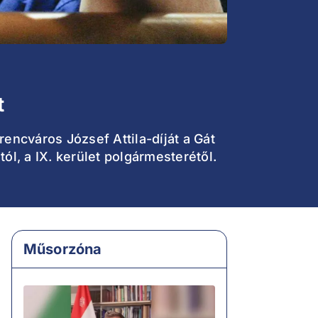
t
encváros József Attila-díját a Gát
ól, a IX. kerület polgármesterétől.
Műsorzóna