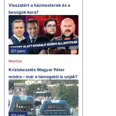
Visszatért a házmesterek és a
besúgók kora?
1 perc
Monitor
Kríziskezelés Magyar Péter
módra – már a támogatói is unják?
1 perc