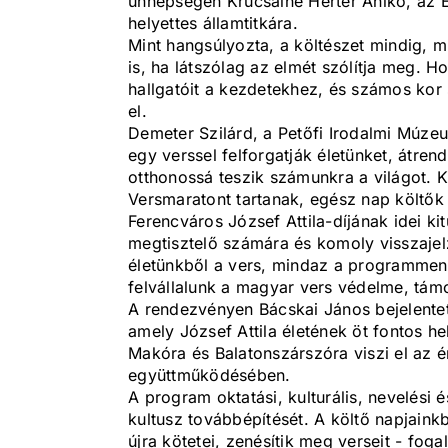
ünnepségen Krucsainé Herter Anikó, az Em
helyettes államtitkára.
Mint hangsúlyozta, a költészet mindig, 
is, ha látszólag az elmét szólítja meg. H
hallgatóit a kezdetekhez, és számos kor 
el.
Demeter Szilárd, a Petőfi Irodalmi Múzeu
egy verssel felforgatják életünket, átrend
otthonossá teszik számunkra a világot. K
Versmaratont tartanak, egész nap költők 
Ferencváros József Attila-díjának idei ki
megtisztelő számára és komoly visszajelz
életünkből a vers, mindaz a programmenn
felvállalunk a magyar vers védelme, tám
A rendezvényen Bácskai János bejelentet
amely József Attila életének öt fontos h
Makóra és Balatonszárszóra viszi el az é
együttműködésében.
A program oktatási, kulturális, nevelési és 
kultusz továbbépítését. A költő napjaink
újra kötetei, zenésítik meg verseit - fog