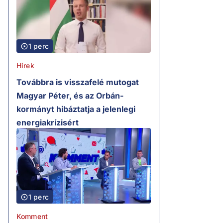
1 perc
Hírek
Továbbra is visszafelé mutogat
Magyar Péter, és az Orbán-
kormányt hibáztatja a jelenlegi
energiakrízisért
1 perc
Komment