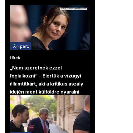
1 perc
Hírek
„Nem szeretnék ezzel
foglalkozni” – Elértük a vízügyi
államtitkárt, aki a kritikus aszály
idején ment külföldre nyaralni