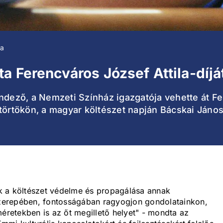
la
a Ferencváros József Attila-díjá
ndező, a Nemzeti Színház igazgatója vehette át Fer
törtökön, a magyar költészet napján Bácskai Jánost
k a költészet védelme és propagálása annak
zerepében, fontosságában ragyogjon gondolatainkon,
méretekben is az őt megillető helyet" - mondta az