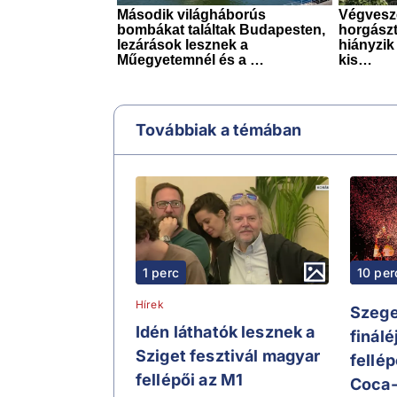
Továbbiak a témában
1 perc
10 per
Hírek
Szege
Idén láthatók lesznek a
finálé
Sziget fesztivál magyar
fellép
fellépői az M1
Coca-