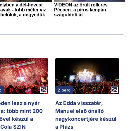
c
2 perc
den lesz a nyár
Az Edda visszatér,
ja: több mint 200
Manuel első önálló
ővel készül a
nagykoncertjére készül
Cola SZIN
a Plázs