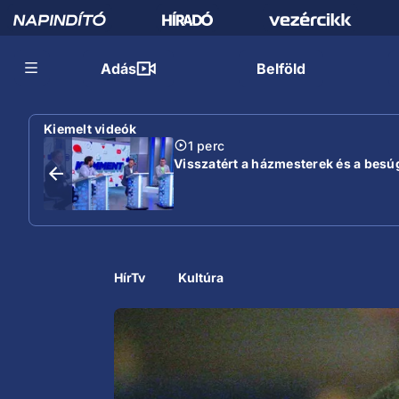
Adás
Belföld
Kiemelt videók
1 perc
Visszatért a házmesterek és a besú
HírTv
Kultúra