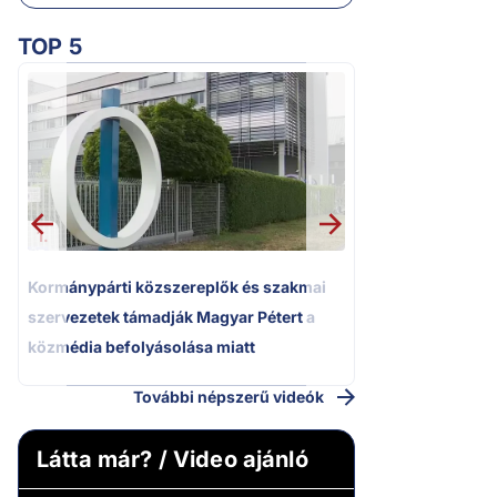
TOP 5
2.
Kétségbeesett ca
Polgár Judit és 
volt főbíró a me
1.
Kormánypárti közszereplők és szakmai
szervezetek támadják Magyar Pétert a
közmédia befolyásolása miatt
További népszerű videók
Látta már? / Video ajánló