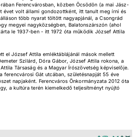
kkorában Ferencvárosban, közben Öcsödön (a mai Jász-
et volt állami gondozottként, itt tanult meg írni és
lláson több nyarat töltött nagyapjánál, a Csongrád
gy megyei nagyközségben, Balatonszárszón (ahol
zárta le 1937-ben - itt 1972 óta működik József Attila
t el József Attila emléktáblájánál mások mellett
emeter Szilárd, Dóra Gábor, József Attila rokona, a
Attila Társaság és a Magyar Írószövetség képviselője.
tt a ferencvárosi Gát utcában, születésnapját 55 éve
észet napjaként. Ferencváros Önkormányzata 2012 óta
egy, a kultúra terén kiemelkedő teljesítményt nyújtó