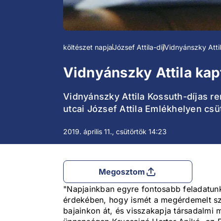
költészet napja
József Attila-díj
Vidnyánszky Atti
Vidnyánszky Attila kapt
Vidnyánszky Attila Kossuth-díjas re
utcai József Attila Emlékhelyen csü
2019. április 11., csütörtök 14:23
Megosztom
"Napjainkban egyre fontosabb feladatun
érdekében, hogy ismét a megérdemelt s
bajainkon át, és visszakapja társadalmi 