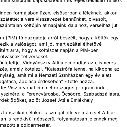
mi kulturális kapcsolatokért és fejlesztésekért felelős
minden formájában üzen, elsősorban a léleknek, akkor
ozzátette: a vers visszavezet bennünket, olvasóit,
számtalan költőjén át napjaink dalaihoz, verseihez jut
m (PIM) főigazgatója arról beszélt, hogy a költők egy-
ezik a valóságot, ami jó, mert ezáltal élhetővé,
itért arra, hogy a költészet napján a PIM-ben
olvasnak fel verseket.
tüntetettje, Vidnyánszky Attila elmondta: az elismerés
és, amely kötelezi. "Katasztrófa lenne, ha kikopna az
yiség, amit mi a Nemzeti Színházban egy év alatt
ogatása, ápolása érdekében" - tette hozzá.
te: Visz a vonat címmel országos program indul,
elyszínére, a Ferencvárosba, Öcsödre, Szabadszállásra,
rdeklődőket, az öt József Attila Emlékhely
turisztikai célokat is szolgál, illetve a József Attila-
ban is rendkívül népszerű, folyamatosan jelennek meg
almazott a polgármester.