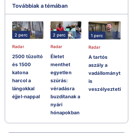
Továbbiak a témában
2 perc
2 perc
1 perc
Radar
Radar
Radar
2500 tűzoltó
Életet
A tartós
és 1500
menthet
aszály a
katona
egyetlen
vadállományt
harcol a
szúrás:
is
lángokkal
véradásra
veszélyezteti
éjjel-nappal
buzdítanak a
nyári
hónapokban