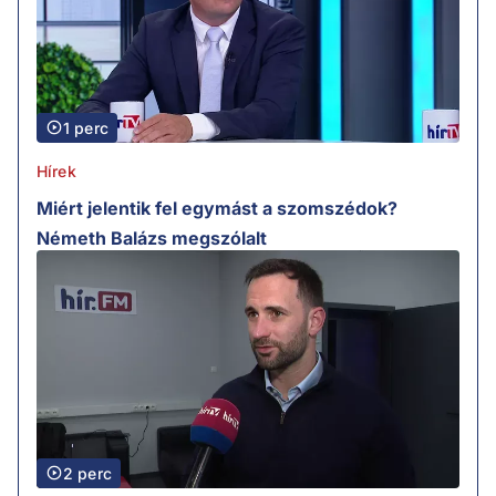
1 perc
Hírek
Miért jelentik fel egymást a szomszédok?
Németh Balázs megszólalt
2 perc