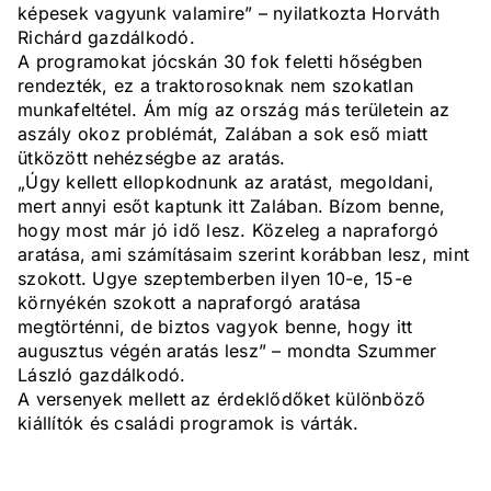
képesek vagyunk valamire” – nyilatkozta Horváth
Richárd gazdálkodó.
A programokat jócskán 30 fok feletti hőségben
rendezték, ez a traktorosoknak nem szokatlan
munkafeltétel. Ám míg az ország más területein az
aszály okoz problémát, Zalában a sok eső miatt
ütközött nehézségbe az aratás.
„Úgy kellett ellopkodnunk az aratást, megoldani,
mert annyi esőt kaptunk itt Zalában. Bízom benne,
hogy most már jó idő lesz. Közeleg a napraforgó
aratása, ami számításaim szerint korábban lesz, mint
szokott. Ugye szeptemberben ilyen 10-e, 15-e
környékén szokott a napraforgó aratása
megtörténni, de biztos vagyok benne, hogy itt
augusztus végén aratás lesz” – mondta Szummer
László gazdálkodó.
A versenyek mellett az érdeklődőket különböző
kiállítók és családi programok is várták.