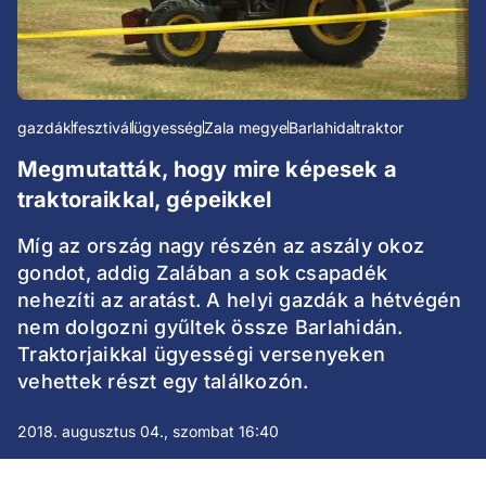
gazdák
fesztivál
ügyesség
Zala megye
Barlahida
traktor
Megmutatták, hogy mire képesek a
traktoraikkal, gépeikkel
Míg az ország nagy részén az aszály okoz
gondot, addig Zalában a sok csapadék
nehezíti az aratást. A helyi gazdák a hétvégén
nem dolgozni gyűltek össze Barlahidán.
Traktorjaikkal ügyességi versenyeken
vehettek részt egy találkozón.
2018. augusztus 04., szombat 16:40