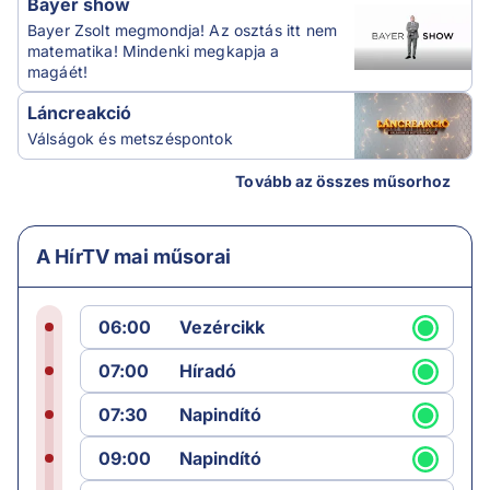
Bayer show
Bayer Zsolt megmondja! Az osztás itt nem
matematika! Mindenki megkapja a
magáét!
Láncreakció
Válságok és metszéspontok
Tovább az összes műsorhoz
A HírTV mai műsorai
06:00
Vezércikk
07:00
Híradó
07:30
Napindító
09:00
Napindító