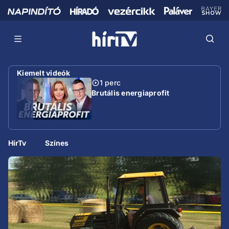
Kiemelt videók
1 perc
Brutális energiaprofit
HírTv
Színes