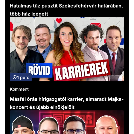
Hatalmas tűz pusztít Székesfehérvár határában,
több ház leégett
1 perc
Komment
Másfél órás hírigazgatói karrier, elmaradt Majka-
koncert és újabb elnökjelölt