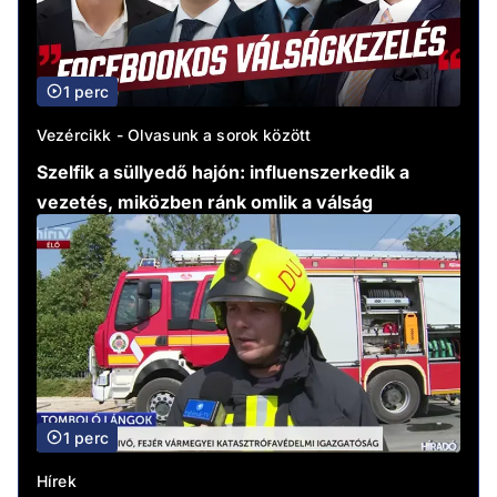
1 perc
Vezércikk - Olvasunk a sorok között
Szelfik a süllyedő hajón: influenszerkedik a
vezetés, miközben ránk omlik a válság
1 perc
Hírek