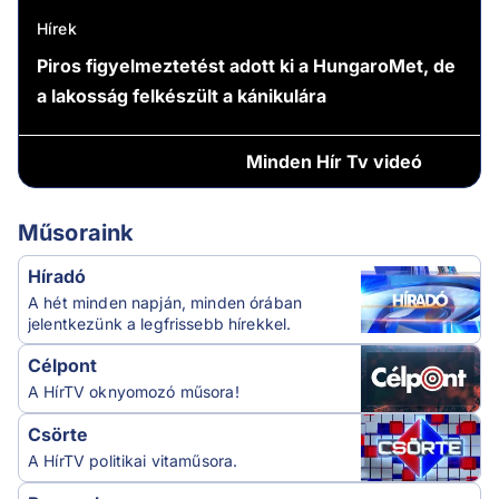
Hírek
Piros figyelmeztetést adott ki a HungaroMet, de
a lakosság felkészült a kánikulára
Minden
Hír Tv videó
Műsoraink
Híradó
A hét minden napján, minden órában
jelentkezünk a legfrissebb hírekkel.
Célpont
A HírTV oknyomozó műsora!
Csörte
A HírTV politikai vitaműsora.