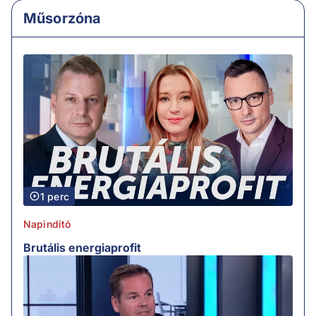
Műsorzóna
1 perc
Napindító
Brutális energiaprofit