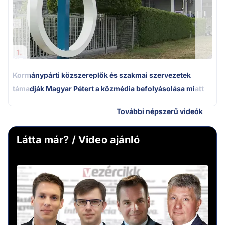
1.
Kormánypárti közszereplők és szakmai szervezetek
támadják Magyar Pétert a közmédia befolyásolása miatt
További népszerű videók
Látta már? / Video ajánló