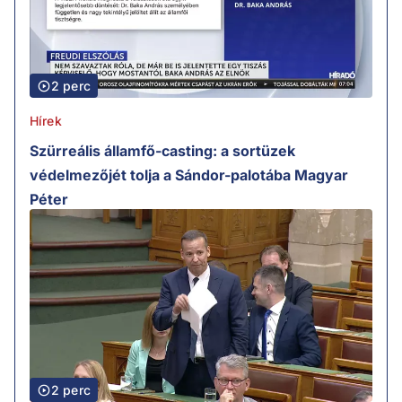
2 perc
Hírek
Szürreális államfő-casting: a sortüzek
védelmezőjét tolja a Sándor-palotába Magyar
Péter
2 perc