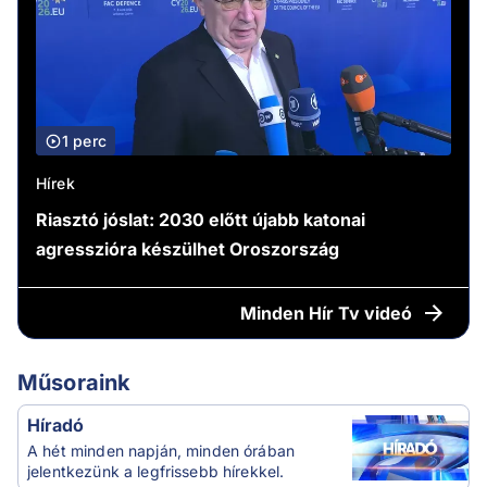
1 perc
Hírek
Riasztó jóslat: 2030 előtt újabb katonai
agresszióra készülhet Oroszország
Minden
Hír Tv videó
Műsoraink
Híradó
A hét minden napján, minden órában
jelentkezünk a legfrissebb hírekkel.