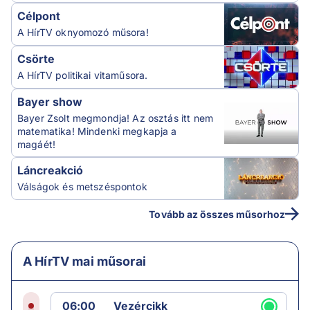
Célpont
A HírTV oknyomozó műsora!
Csörte
A HírTV politikai vitaműsora.
Bayer show
Bayer Zsolt megmondja! Az osztás itt nem
matematika! Mindenki megkapja a
magáét!
Láncreakció
Válságok és metszéspontok
Tovább az összes műsorhoz
A HírTV mai műsorai
06:00
Vezércikk