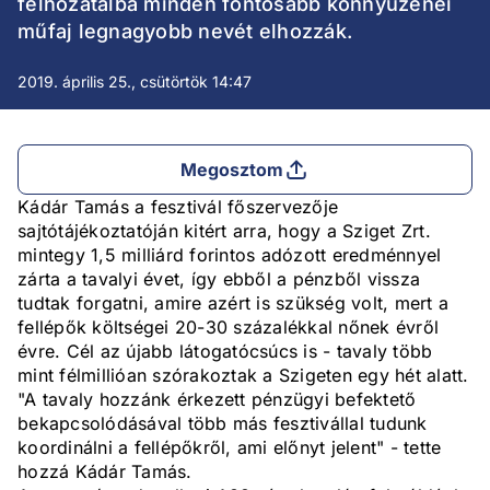
felhozatalba minden fontosabb könnyűzenei
műfaj legnagyobb nevét elhozzák.
2019. április 25., csütörtök 14:47
Megosztom
Kádár Tamás a fesztivál főszervezője
sajtótájékoztatóján kitért arra, hogy a Sziget Zrt.
mintegy 1,5 milliárd forintos adózott eredménnyel
zárta a tavalyi évet, így ebből a pénzből vissza
tudtak forgatni, amire azért is szükség volt, mert a
fellépők költségei 20-30 százalékkal nőnek évről
évre. Cél az újabb látogatócsúcs is - tavaly több
mint félmillióan szórakoztak a Szigeten egy hét alatt.
"A tavaly hozzánk érkezett pénzügyi befektető
bekapcsolódásával több más fesztivállal tudunk
koordinálni a fellépőkről, ami előnyt jelent" - tette
hozzá Kádár Tamás.