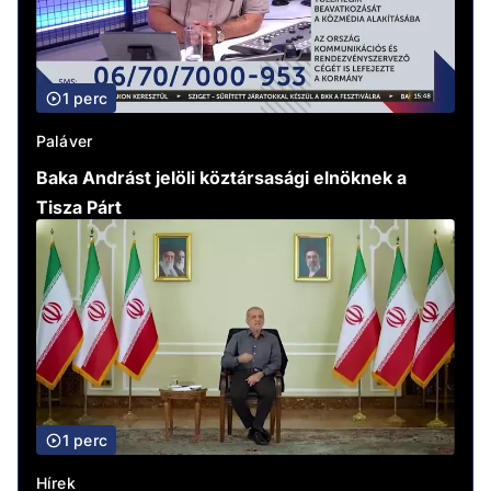
1 perc
Paláver
Baka Andrást jelöli köztársasági elnöknek a
Tisza Párt
1 perc
Hírek