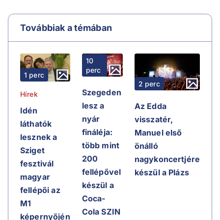
Továbbiak a témában
10
perc
1 perc
2 perc
Szegeden
Hírek
lesz a
Az Edda
Idén
nyár
visszatér,
láthatók
fináléja:
Manuel első
lesznek a
több mint
önálló
Sziget
200
nagykoncertjére
fesztivál
fellépővel
készül a Plázs
magyar
készül a
fellépői az
Coca-
M1
Cola SZIN
képernyőjén