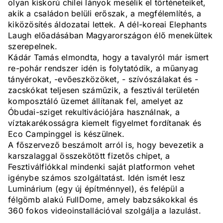
olyan kiskorú chilei lányok mesélik el történeteiket,
akik a családon belüli erőszak, a megfélemlítés, a
kiközösítés áldozatai lettek. A dél-koreai Elephants
Laugh előadásában Magyarországon élő menekültek
szerepelnek.
Kádár Tamás elmondta, hogy a tavalyról már ismert
re-pohár rendszer idén is folytatódik, a műanyag
tányérokat, -evőeszközöket, - szívószálakat és -
zacskókat teljesen száműzik, a fesztivál területén
komposztáló üzemet állítanak fel, amelyet az
Óbudai-sziget rekultivációjára használnak, a
víztakarékosságra kiemelt figyelmet fordítanak és
Eco Campinggel is készülnek.
A főszervező beszámolt arról is, hogy bevezetik a
karszalaggal összekötött fizetős chipet, a
Fesztiválfiókkal mindenki saját platformon vehet
igénybe számos szolgáltatást. Idén ismét lesz
Luminárium (egy új építménnyel), és felépül a
félgömb alakú FullDome, amely babzsákokkal és
360 fokos videoinstallációval szolgálja a lazulást.