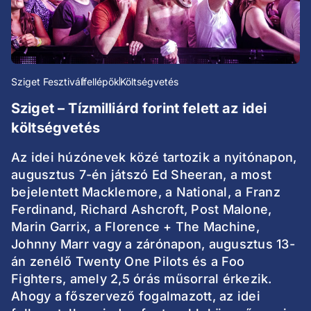
Sziget Fesztivál
fellépők
Költségvetés
Sziget – Tízmilliárd forint felett az idei
költségvetés
Az idei húzónevek közé tartozik a nyitónapon,
augusztus 7-én játszó Ed Sheeran, a most
bejelentett Macklemore, a National, a Franz
Ferdinand, Richard Ashcroft, Post Malone,
Marin Garrix, a Florence + The Machine,
Johnny Marr vagy a zárónapon, augusztus 13-
án zenélő Twenty One Pilots és a Foo
Fighters, amely 2,5 órás műsorral érkezik.
Ahogy a főszervező fogalmazott, az idei