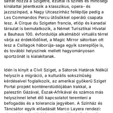
sátrát hozza a Szigetre, ezúttal is színes és minőségi
kínálattal jelentkezik a klasszikus, opera- és
jazzszínpad, a Nagy Utcaszínház fellépője pedig a
Les Commandos Percu ütősökkel operáló csapata
lesz. A Cirque du Szigeten francia, etióp és kanadai
társulat is bemutatkozik, a Német Turisztikai Hivatal
a Bauhaus 100. évfordulója alkalmából virtuális térrel
várja az érdeklődőket, a Magic Mirror sátorban ott
lesz a Csillagok háborúja-saga egyik szereplője is,
és további helyszínek mellett hagyományosan
sportzónát is kialakítanak.
Idén is kinyit a Civil Sziget, a Sátorok Határok Nélkül
helyszín a migráció, a kulturális sokszínűség
kérdéseivel foglalkozik, az amerikai gyökerű Sziget
Portal projekt konténerstúdiójában Irakkal, a
palesztin Gázával, Észak-Afrikával és számos más
helyszínnel lehet élő kapcsolatot teremteni a
befogadás és a tolerancia jegyében. A Színház és
Táncsátor egyik előadását Marco Layera rendezi: