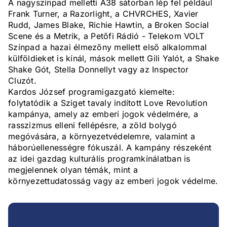
A nagyszínpad melletti A38 sátorban lép fel például
Frank Turner, a Razorlight, a CHVRCHES, Xavier
Rudd, James Blake, Richie Hawtin, a Broken Social
Scene és a Metrik, a Petőfi Rádió - Telekom VOLT
Színpad a hazai élmezőny mellett első alkalommal
külföldieket is kínál, mások mellett Gili Yalót, a Shake
Shake Gót, Stella Donnellyt vagy az Inspector
Cluzót.
Kardos József programigazgató kiemelte:
folytatódik a Sziget tavaly indított Love Revolution
kampánya, amely az emberi jogok védelmére, a
rasszizmus elleni fellépésre, a zöld bolygó
megóvására, a környezetvédelemre, valamint a
háborúellenességre fókuszál. A kampány részeként
az idei gazdag kulturális programkínálatban is
megjelennek olyan témák, mint a
környezettudatosság vagy az emberi jogok védelme.