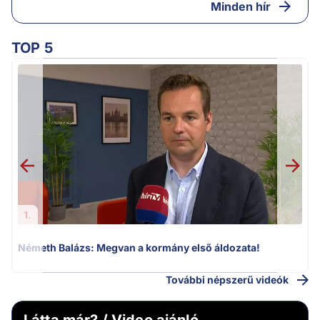
Minden hír
TOP 5
H
1.
Németh Balázs: Megvan a kormány első áldozata!
További népszerű videók